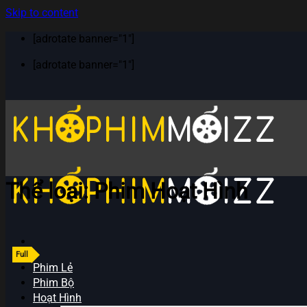
Skip to content
[adrotate banner="1"]
[adrotate banner="1"]
Thể loại:
Phim Hoạt Hình
Full
Phim Lẻ
Phim Bộ
Hoạt Hình