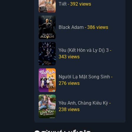
Tiết
- 392
views
Black Adam
- 386
views
Yêu (Kết Hôn và Ly Dị) 3
-
343
views
Người Lạ Mặt Song Sinh
-
276
views
Yêu Anh, Chàng Kiêu Kỳ
-
238
views