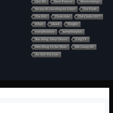
Quỷ Đỏ
Saint Frances
Shortcomings
Sự sụp đổ của dòng họ Usher
The Flash
The Hill
Thoát thân
Thế Chiến 1917
tvhay
vkool
Vuighe
vuviphimmoi
xemphimplus
Xác Sống: Daryl Dixon
ZingTV
Đơn Hàng Từ Sát Nhân
Đất Giang Hồ
Ảo Ảnh Thị Giác