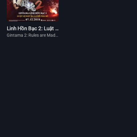
Linh Hồn Bạc 2: Luật Lệ Đặt Ra Là Để Phá Bỏ
Gintama 2: Rules are Made to be Broken (2018)