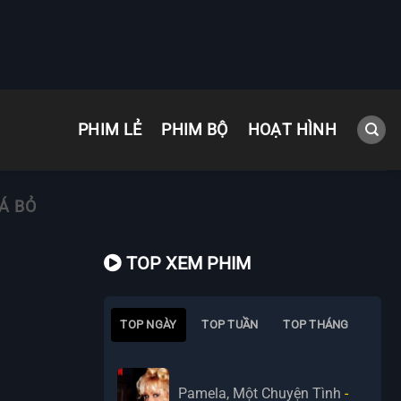
PHIM LẺ
PHIM BỘ
HOẠT HÌNH
HÁ BỎ
TOP XEM PHIM
TOP NGÀY
TOP TUẦN
TOP THÁNG
Pamela, Một Chuyện Tình
-