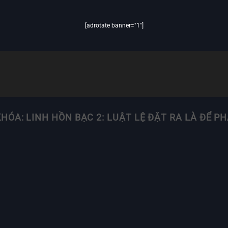
[adrotate banner="1"]
KHÓA:
LINH HỒN BẠC 2: LUẬT LỆ ĐẶT RA LÀ ĐỂ P