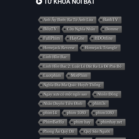
TỪ KHÓA NỔI BẬT
Anh Ấy Bước Ra Từ Ánh Lửa
BanhTV
BiluTV
Cửu Nghĩa Nhân
Domme
FullPhim
HayGhe
HDOnline
Homejack Reverse
Homejack Triangle
Linh Hồn Bạc
Linh Hồn Bạc 2: Luật Lệ Đặt Ra Là Để Phá Bỏ
Luotphim
MotPhim
Nghĩa Địa Ma Quái: Huyết Thống
Ngày xưa có một ngôi sao
Nhiên Đông
Nhân Duyên Tiền Đình
phim3s
phim14
phim 1080
phim1080
PhimBatHu
phim hay
phimhay.net
Phong Ấn Quỷ Dữ
Quỷ Săn Người