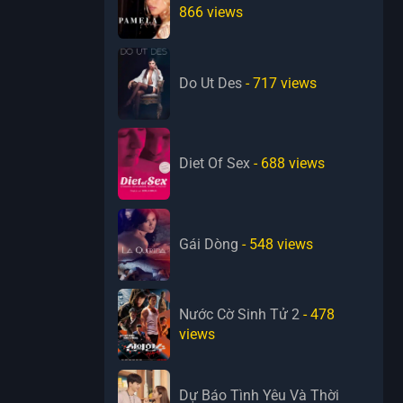
866
views
Do Ut Des
- 717
views
Diet Of Sex
- 688
views
Gái Dòng
- 548
views
Nước Cờ Sinh Tử 2
- 478
views
Dự Báo Tình Yêu Và Thời