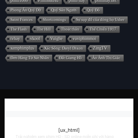
phim1080
PhimBatHu
phim hay
phimhay.net
Phong Ấn Quỷ Dữ
Quỷ Săn Người
Quỷ Đỏ
Saint Frances
Shortcomings
Sự sụp đổ của dòng họ Usher
The Flash
The Hill
Thoát thân
Thế Chiến 1917
tvhay
vkool
Vuighe
vuviphimmoi
xemphimplus
Xác Sống: Daryl Dixon
ZingTV
Đơn Hàng Từ Sát Nhân
Đất Giang Hồ
Ảo Ảnh Thị Giác