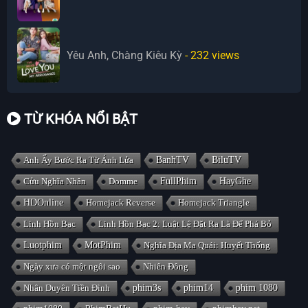
Yêu Anh, Chàng Kiêu Kỳ
- 232
views
TỪ KHÓA NỔI BẬT
Anh Ấy Bước Ra Từ Ánh Lửa
BanhTV
BiluTV
Cửu Nghĩa Nhân
Domme
FullPhim
HayGhe
HDOnline
Homejack Reverse
Homejack Triangle
Linh Hồn Bạc
Linh Hồn Bạc 2: Luật Lệ Đặt Ra Là Để Phá Bỏ
Luotphim
MotPhim
Nghĩa Địa Ma Quái: Huyết Thống
Ngày xưa có một ngôi sao
Nhiên Đông
Nhân Duyên Tiền Đình
phim3s
phim14
phim 1080