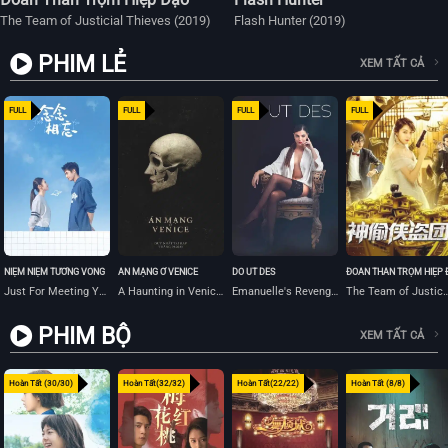
The Team of Justicial Thieves (2019)
Flash Hunter (2019)
PHIM LẺ
XEM TẤT CẢ
FULL
FULL
FULL
FULL
NIỆM NIỆM TƯƠNG VONG
ÁN MẠNG Ở VENICE
DO UT DES
ĐOÀN THẦN TRỘM HIỆP 
Just For Meeting You (2023)
A Haunting in Venice (2023)
Emanuelle's Revenge (2023)
The Team of Justicial Thie
PHIM BỘ
XEM TẤT CẢ
Hoàn Tất (30/30)
Hoàn Tất(32/32)
Hoàn Tất(22/22)
Hoàn Tất (8/8)