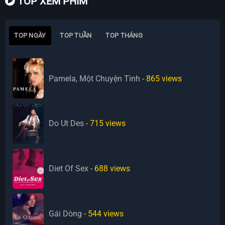
TOP XEM PHIM
TOP NGÀY
TOP TUẦN
TOP THÁNG
Pamela, Một Chuyện Tình
- 865
views
Do Ut Des
- 715
views
Diet Of Sex
- 688
views
Gái Dòng
- 544
views