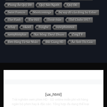
Phong Ấn Quỷ Dữ
Quỷ Săn Người
Quỷ Đỏ
Saint Frances
Shortcomings
Sự sụp đổ của dòng họ Usher
The Flash
The Hill
Thoát thân
Thế Chiến 1917
tvhay
vkool
Vuighe
vuviphimmoi
xemphimplus
Xác Sống: Daryl Dixon
ZingTV
Đơn Hàng Từ Sát Nhân
Đất Giang Hồ
Ảo Ảnh Thị Giác