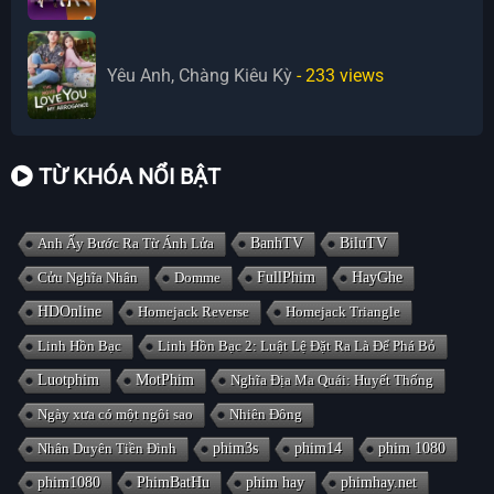
Yêu Anh, Chàng Kiêu Kỳ
- 233
views
TỪ KHÓA NỔI BẬT
Anh Ấy Bước Ra Từ Ánh Lửa
BanhTV
BiluTV
Cửu Nghĩa Nhân
Domme
FullPhim
HayGhe
HDOnline
Homejack Reverse
Homejack Triangle
Linh Hồn Bạc
Linh Hồn Bạc 2: Luật Lệ Đặt Ra Là Để Phá Bỏ
Luotphim
MotPhim
Nghĩa Địa Ma Quái: Huyết Thống
Ngày xưa có một ngôi sao
Nhiên Đông
Nhân Duyên Tiền Đình
phim3s
phim14
phim 1080
phim1080
PhimBatHu
phim hay
phimhay.net