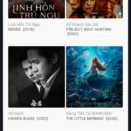
Linh Hồn Trú Ngụ
Kế Hoạch Săn Sói
RESIDE (2018)
PROJECT WOLF HUNTING
(2022)
Vô Danh
Nàng Tiên Cá (RAWCAM)
HIDDEN BLADE (2023)
THE LITTLE MERMAID (2023)