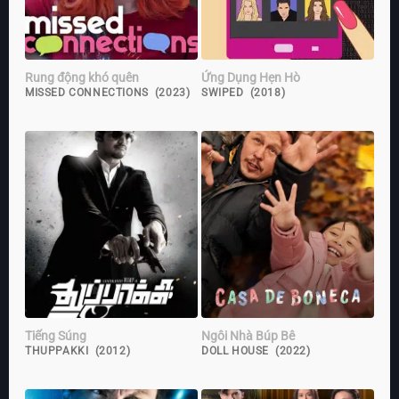
Rung động khó quên
Ứng Dụng Hẹn Hò
MISSED CONNECTIONS (2023)
SWIPED (2018)
Tiếng Súng
Ngôi Nhà Búp Bê
THUPPAKKI (2012)
DOLL HOUSE (2022)