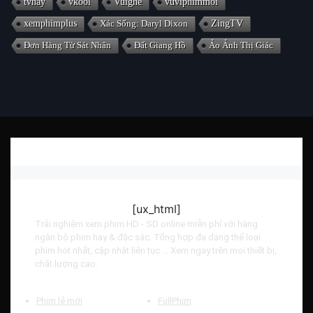
tvhay
vkool
Vuighe
vuviphimmoi
xemphimplus
Xác Sống: Daryl Dixon
ZingTV
Đơn Hàng Từ Sát Nhân
Đất Giang Hồ
Ảo Ảnh Thị Giác