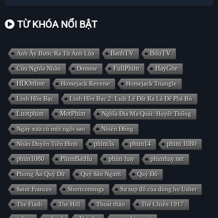
TỪ KHÓA NỔI BẬT
Anh Ấy Bước Ra Từ Ánh Lửa
BanhTV
BiluTV
Cửu Nghĩa Nhân
Domme
FullPhim
HayGhe
HDOnline
Homejack Reverse
Homejack Triangle
Linh Hồn Bạc
Linh Hồn Bạc 2: Luật Lệ Đặt Ra Là Để Phá Bỏ
Luotphim
MotPhim
Nghĩa Địa Ma Quái: Huyết Thống
Ngày xưa có một ngôi sao
Nhiên Đông
Nhân Duyên Tiền Đình
phim3s
phim14
phim 1080
phim1080
PhimBatHu
phim hay
phimhay.net
Phong Ấn Quỷ Dữ
Quỷ Săn Người
Quỷ Đỏ
Saint Frances
Shortcomings
Sự sụp đổ của dòng họ Usher
The Flash
The Hill
Thoát thân
Thế Chiến 1917