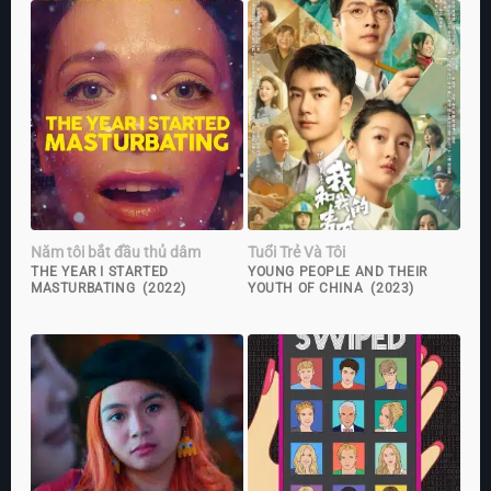
Năm tôi bắt đầu thủ dâm
Tuổi Trẻ Và Tôi
THE YEAR I STARTED
YOUNG PEOPLE AND THEIR
MASTURBATING (2022)
YOUTH OF CHINA (2023)