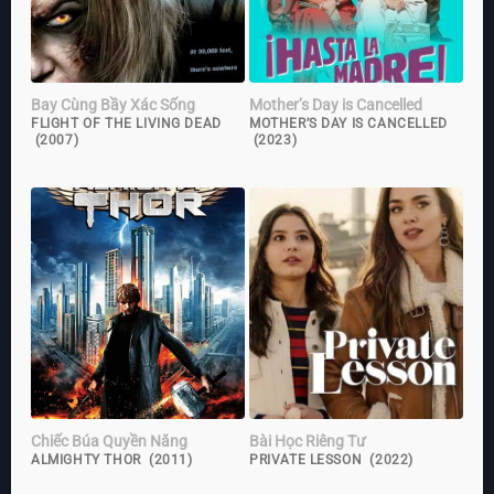
Bay Cùng Bầy Xác Sống
Mother’s Day is Cancelled
FLIGHT OF THE LIVING DEAD
MOTHER’S DAY IS CANCELLED
(2007)
(2023)
Chiếc Búa Quyền Năng
Bài Học Riêng Tư
ALMIGHTY THOR (2011)
PRIVATE LESSON (2022)