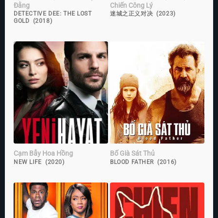
Đằng
Chiến Công Lý
DETECTIVE DEE: THE LOST
迷城之正义对决 (2023)
GOLD (2018)
Cạm Bẫy Hoa Hồng
Bố Già Sát Thủ
NEW LIFE (2020)
BLOOD FATHER (2016)