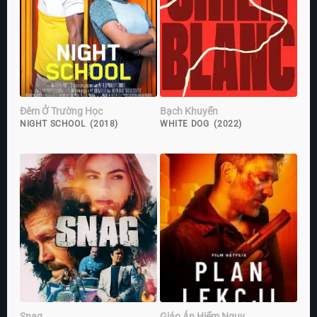
Đêm Ở Trường Học
Bạch Khuyển
NIGHT SCHOOL (2018)
WHITE DOG (2022)
Snag
Giáo Án Hiểm Nguy