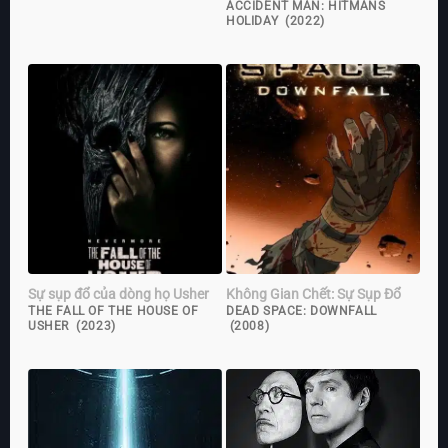
ACCIDENT MAN: HITMANS
HOLIDAY (2022)
Sự sụp đổ của dòng họ Usher
Không Gian Chết: Sự Sụp Đổ
THE FALL OF THE HOUSE OF
DEAD SPACE: DOWNFALL
USHER (2023)
(2008)