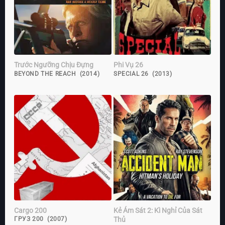
Trước Ngưỡng Chịu Đựng
Phi Vụ 26
BEYOND THE REACH (2014)
SPECIAL 26 (2013)
Cargo 200
Kẻ Ám Sát 2: Kì Nghỉ Của Sát
Thủ
ГРУЗ 200 (2007)