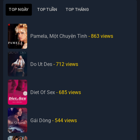
TOP NGÀY
TOP TUẦN
TOP THÁNG
Pamela, Một Chuyện Tình
- 863
views
Do Ut Des
- 712
views
Diet Of Sex
- 685
views
Gái Dòng
- 544
views