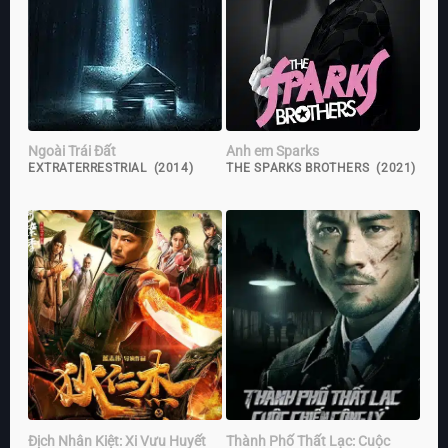
Ngoài Trái Đất
Anh em Sparks
EXTRATERRESTRIAL (2014)
THE SPARKS BROTHERS (2021)
Địch Nhân Kiệt: Xi Vưu Huyết
Thành Phố Thất Lạc: Cuộc