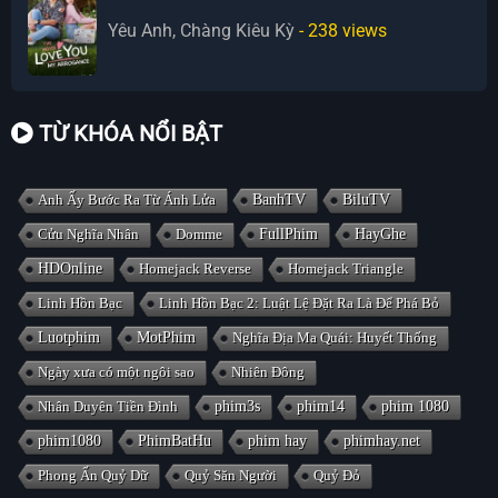
Yêu Anh, Chàng Kiêu Kỳ
- 238
views
TỪ KHÓA NỔI BẬT
Anh Ấy Bước Ra Từ Ánh Lửa
BanhTV
BiluTV
Cửu Nghĩa Nhân
Domme
FullPhim
HayGhe
HDOnline
Homejack Reverse
Homejack Triangle
Linh Hồn Bạc
Linh Hồn Bạc 2: Luật Lệ Đặt Ra Là Để Phá Bỏ
Luotphim
MotPhim
Nghĩa Địa Ma Quái: Huyết Thống
Ngày xưa có một ngôi sao
Nhiên Đông
Nhân Duyên Tiền Đình
phim3s
phim14
phim 1080
phim1080
PhimBatHu
phim hay
phimhay.net
Phong Ấn Quỷ Dữ
Quỷ Săn Người
Quỷ Đỏ