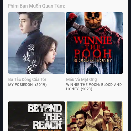
Phim Bạn Muốn Quan Tâm:
Ba Tắc Đông Của Tôi
Máu Và Mật Ong
MY POSIEDON (2019)
WINNIE THE POOH: BLOOD AND
HONEY (2023)