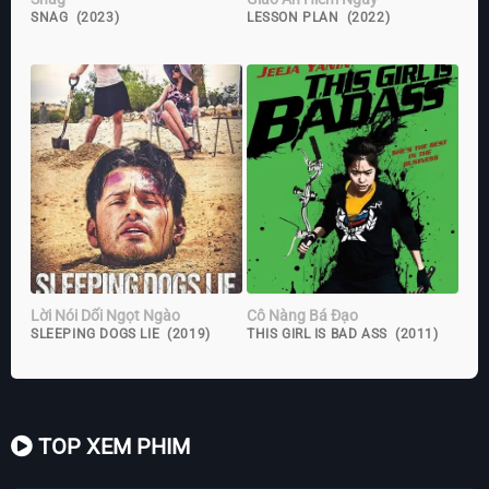
SNAG (2023)
LESSON PLAN (2022)
Lời Nói Dối Ngọt Ngào
Cô Nàng Bá Đạo
SLEEPING DOGS LIE (2019)
THIS GIRL IS BAD ASS (2011)
TOP XEM PHIM