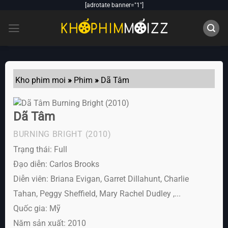
Skip
[adrotate banner="1"]
to
content
Kho phim moi
»
Phim
»
Dã Tâm
Dã Tâm
BURNING BRIGHT
(2010)
Trạng thái: Full
Đạo diễn: Carlos Brooks
Diễn viên:
Briana Evigan, Garret Dillahunt, Charlie
Tahan, Peggy Sheffield, Mary Rachel Dudley ,...
Quốc gia: Mỹ
Năm sản xuất: 2010