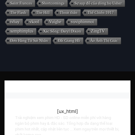
Saint Frances
Shortcomings
Sự sụp đổ của dòng họ Usher
The Flash
The Hill
Thoát thân
Thế Chiến 1917
tvhay
vkool
Vuighe
vuviphimmoi
xemphimplus
Xác Sống: Daryl Dixon
ZingTV
Đơn Hàng Từ Sát Nhân
Đất Giang Hồ
Ảo Ảnh Thị Giác