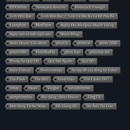
HDOnline
Homejack Reverse
Homejack Triangle
Linh Hồn Bạc
Linh Hồn Bạc 2: Luật Lệ Đặt Ra Là Để Phá Bỏ
Luotphim
MotPhim
Nghĩa Địa Ma Quái: Huyết Thống
Ngày xưa có một ngôi sao
Nhiên Đông
Nhân Duyên Tiền Đình
phim3s
phim14
phim 1080
phim1080
PhimBatHu
phim hay
phimhay.net
Phong Ấn Quỷ Dữ
Quỷ Săn Người
Quỷ Đỏ
Saint Frances
Shortcomings
Sự sụp đổ của dòng họ Usher
The Flash
The Hill
Thoát thân
Thế Chiến 1917
tvhay
vkool
Vuighe
vuviphimmoi
xemphimplus
Xác Sống: Daryl Dixon
ZingTV
Đơn Hàng Từ Sát Nhân
Đất Giang Hồ
Ảo Ảnh Thị Giác