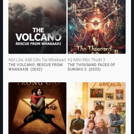
Núi Lửa: Giải Cứu Tại Whakaari
Kỳ Môn Độn Thuật 2
THE VOLCANO: RESCUE FROM
THE THOUSAND FACES OF
WHAKAARI (2022)
DUNSHU 2 (2023)