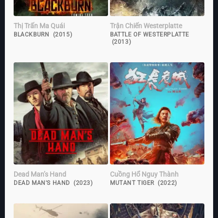
Thị Trấn Ma Quái
Trận Chiến Westerplatte
BLACKBURN (2015)
BATTLE OF WESTERPLATTE
(2013)
Dead Man’s Hand
Cuồng Hổ Nguy Thành
DEAD MAN'S HAND (2023)
MUTANT TIGER (2022)