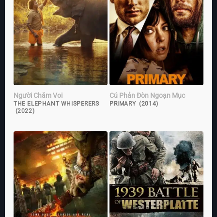
Người Chăm Voi
Cú Phản Đòn Ngoạn Mục
THE ELEPHANT WHISPERERS
PRIMARY (2014)
(2022)