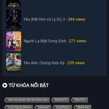
Yêu (Kết Hôn và Ly Dị) 3
- 344
views
Người Lạ Mặt Song Sinh
- 271
views
Yêu Anh, Chàng Kiêu Kỳ
- 239
views
TỪ KHÓA NỔI BẬT
Anh Ấy Bước Ra Từ Ánh Lửa
BanhTV
BiluTV
Cửu Nghĩa Nhân
Domme
FullPhim
HayGhe