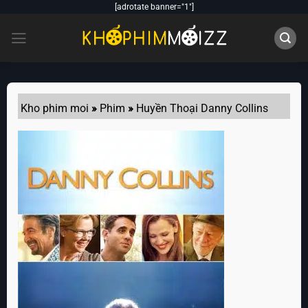
Skip
[adrotate banner="1"]
to
content
Kho phim moi
»
Phim
»
Huyền Thoại Danny Collins