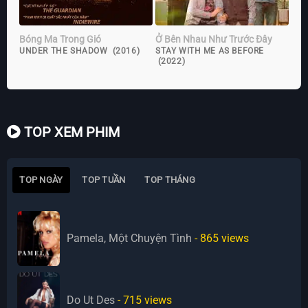
Bóng Ma Trong Gió
Ở Bên Nhau Như Trước Đây
UNDER THE SHADOW (2016)
STAY WITH ME AS BEFORE
(2022)
TOP XEM PHIM
TOP NGÀY
TOP TUẦN
TOP THÁNG
Pamela, Một Chuyện Tình
- 865
views
Do Ut Des
- 715
views