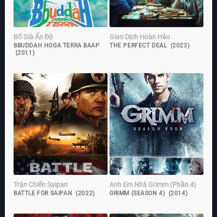
Bố Già Ấn Độ
Giao Dịch Hoàn Hảo
BBUDDAH HOGA TERRA BAAP
THE PERFECT DEAL (2023)
(2011)
Trận Chiến Saipan
Anh Em Nhà Grimm (Phần 4)
BATTLE FOR SAIPAN (2022)
GRIMM (SEASON 4) (2014)