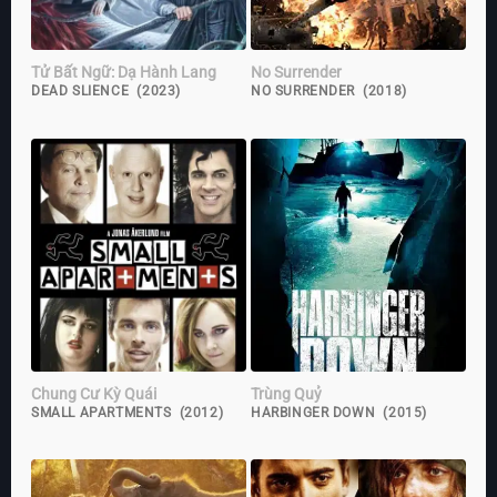
Tử Bất Ngữ: Dạ Hành Lang
No Surrender
DEAD SLIENCE (2023)
NO SURRENDER (2018)
Chung Cư Kỳ Quái
Trùng Quỷ
SMALL APARTMENTS (2012)
HARBINGER DOWN (2015)