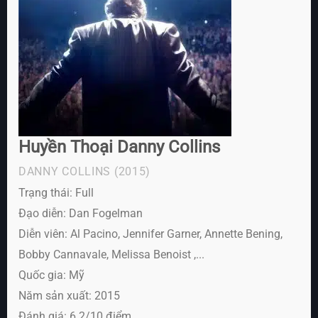
Huyền Thoại Danny Collins
DANNY COLLINS
(2015)
Trạng thái: Full
Đạo diễn: Dan Fogelman
Diễn viên:
Al Pacino, Jennifer Garner, Annette Bening,
Bobby Cannavale, Melissa Benoist ,...
Quốc gia: Mỹ
Năm sản xuất: 2015
Đánh giá: 6.2/10 điểm