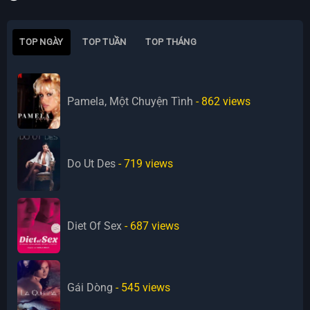
TOP NGÀY
TOP TUẦN
TOP THÁNG
Pamela, Một Chuyện Tình
- 862
views
Do Ut Des
- 719
views
Diet Of Sex
- 687
views
Gái Dòng
- 545
views