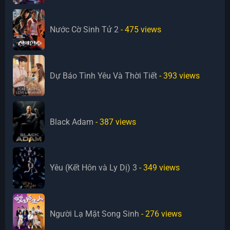
Nước Cờ Sinh Tử 2
- 475
views
Dự Báo Tình Yêu Và Thời Tiết
- 393
views
Black Adam
- 387
views
Yêu (Kết Hôn và Ly Dị) 3
- 349
views
Người Lạ Mặt Song Sinh
- 276
views