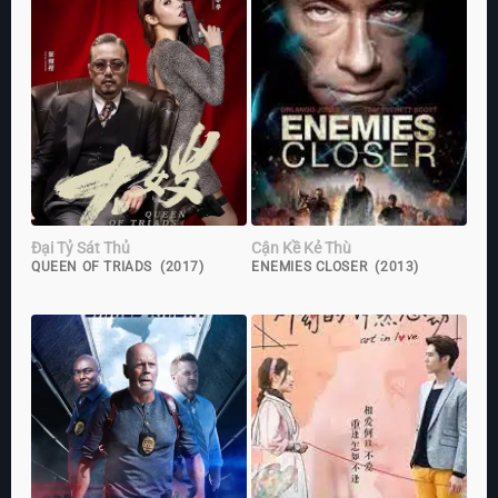
Đại Tỷ Sát Thủ
Cận Kề Kẻ Thù
QUEEN OF TRIADS (2017)
ENEMIES CLOSER (2013)