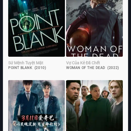
Sứ Mệnh Tuyệt Mật
Vợ Của Kẻ Đã Chết
POINT BLANK (2010)
WOMAN OF THE DEAD (2022)