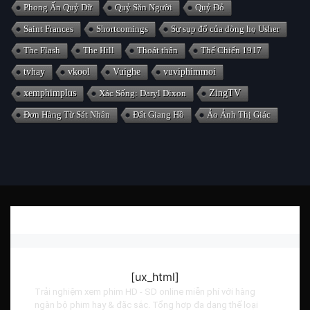
Phong Ấn Quỷ Dữ
Quỷ Săn Người
Quỷ Đỏ
Saint Frances
Shortcomings
Sự sụp đổ của dòng họ Usher
The Flash
The Hill
Thoát thân
Thế Chiến 1917
tvhay
vkool
Vuighe
vuviphimmoi
xemphimplus
Xác Sống: Daryl Dixon
ZingTV
Đơn Hàng Từ Sát Nhân
Đất Giang Hồ
Ảo Ảnh Thị Giác