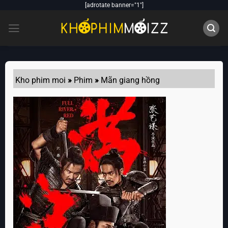
Skip
[adrotate banner="1"]
to
content
Kho phim moi
»
Phim
»
Mãn giang hồng