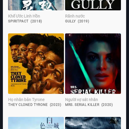
Khế Ước Linh Hồn
Rãnh nước
SPIRITPACT (2018)
GULLY (2019)
Họ nhân bản Tyrone
Người vợ sát nhân
THEY CLONED TYRONE (2023)
MRS. SERIAL KILLER (2020)