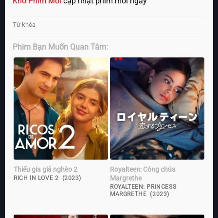
Kho Phim Mới
cập nhật phim mỗi ngày
Từ khóa
Phim Bạn Muốn Quan Tâm:
Thiếu gia giả nghèo 2
Royalteen: Công chúa
Margrethe
RICH IN LOVE 2 (2023)
ROYALTEEN: PRINCESS
MARGRETHE (2023)