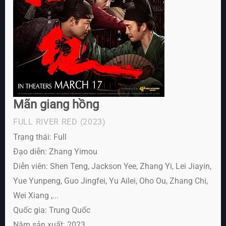
Mãn giang hồng
FULL RIVER RED
(2023)
Trạng thái: Full
Đạo diễn: Zhang Yimou
Diễn viên:
Shen Teng, Jackson Yee, Zhang Yi, Lei Jiayin,
Yue Yunpeng, Guo Jingfei, Yu Ailei, Oho Ou, Zhang Chi,
Wei Xiang ,...
Quốc gia: Trung Quốc
Năm sản xuất: 2023