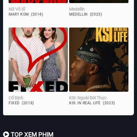
Nữ Võ Sĩ
Medellin
MARY KOM (2014)
MEDELLIN (2023)
Cố Định
KSI: Ngoài Đời Thực
FIXED (2018)
KSI: IN REAL LIFE (2023)
TOP XEM PHIM