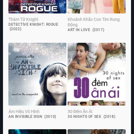
Thám Tử Knight
Khoảnh Khắc Con Tim Rung
Động
DETECTIVE KNIGHT: ROGUE
(2022)
ART IN LOVE (2017)
Ám Hiệu Vô Hình
30 Đêm Ân Ái
AN INVISIBLE SIGN (2010)
30 NIGHTS OF SEX (2018)