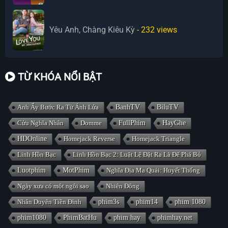
Yêu Anh, Chàng Kiêu Kỳ
- 232
views
TỪ KHÓA NỔI BẬT
Anh Ấy Bước Ra Từ Ánh Lửa
BanhTV
BiluTV
Cửu Nghĩa Nhân
Domme
FullPhim
HayGhe
HDOnline
Homejack Reverse
Homejack Triangle
Linh Hồn Bạc
Linh Hồn Bạc 2: Luật Lệ Đặt Ra Là Để Phá Bỏ
Luotphim
MotPhim
Nghĩa Địa Ma Quái: Huyết Thống
Ngày xưa có một ngôi sao
Nhiên Đông
Nhân Duyên Tiền Đình
phim3s
phim14
phim 1080
phim1080
PhimBatHu
phim hay
phimhay.net