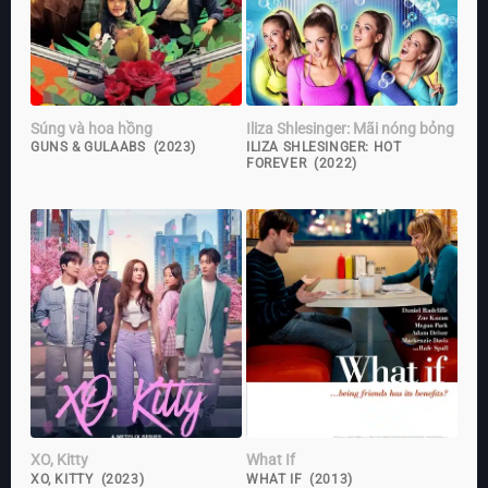
Súng và hoa hồng
Iliza Shlesinger: Mãi nóng bỏng
GUNS & GULAABS (2023)
ILIZA SHLESINGER: HOT
FOREVER (2022)
XO, Kitty
What If
XO, KITTY (2023)
WHAT IF (2013)