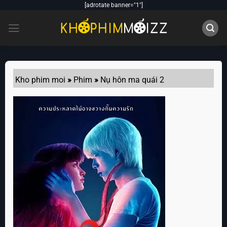
Skip
[adrotate banner="1"]
to
content
Kho phim moi
»
Phim
»
Nụ hôn ma quái 2