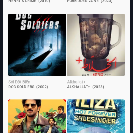
HENRY'S CRIME (2010)
FORBIDDEN ZONE (2023)
Sói Đột Biến
Alkhallat+
DOG SOLDIERS (2002)
ALKHALLAT+ (2023)