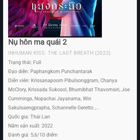
Nụ hôn ma quái 2
INHUMAN KISS: THE LAST BREATH
(2022)
Trạng thái: Full
Đạo diễn: Paphangkorn Punchantarak
Diễn viên:
Krissanapoom Pibulsonggram, Chanya
McClory, Krissada Sukosol, Bhumibhat Thavornsiri, Joe
Cummings, Nopachai Jayanama, Win
Sakulsaengprapha, Schannelle Geretto ,...
Quốc gia: Thái Lan
Năm sản xuất: 2022
Đánh giá: 5,6/10 điểm