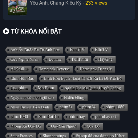
Yêu Anh, Chàng Kiêu Kỳ
- 233
views
TỪ KHÓA NỔI BẬT
Anh Ấy Bước Ra Từ Ánh Lửa
BanhTV
BiluTV
Cửu Nghĩa Nhân
Domme
FullPhim
HayGhe
HDOnline
Homejack Reverse
Homejack Triangle
Linh Hồn Bạc
Linh Hồn Bạc 2: Luật Lệ Đặt Ra Là Để Phá Bỏ
Luotphim
MotPhim
Nghĩa Địa Ma Quái: Huyết Thống
Ngày xưa có một ngôi sao
Nhiên Đông
Nhân Duyên Tiền Đình
phim3s
phim14
phim 1080
phim1080
PhimBatHu
phim hay
phimhay.net
Phong Ấn Quỷ Dữ
Quỷ Săn Người
Quỷ Đỏ
Saint Frances
Shortcomings
Sự sụp đổ của dòng họ Usher