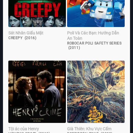
Sát Nhân Giấu Mặt
Poli Và Các Bạn: Hướng Dẫn
An Toàn
CREEPY (2016)
ROBOCAR POLI SAFETY SERIES
(2011)
Tội ác của Henry
Già Thiên: Khu Vực Cấm