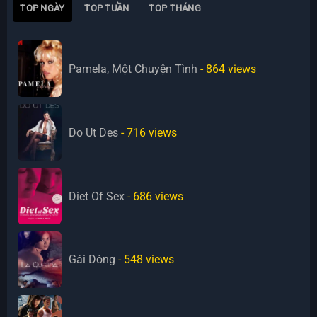
TOP NGÀY
TOP TUẦN
TOP THÁNG
Pamela, Một Chuyện Tình
- 864
views
Do Ut Des
- 716
views
Diet Of Sex
- 686
views
Gái Dòng
- 548
views