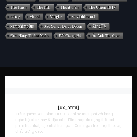
The Flash
The Hill
Thoát thân
Thế Chiến 1917
tvhay
vkool
Vuighe
vuviphimmoi
xemphimplus
Xác Sống: Daryl Dixon
ZingTV
Đơn Hàng Từ Sát Nhân
Đất Giang Hồ
Ảo Ảnh Thị Giác