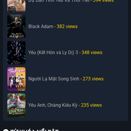
Dự Báo Tình Yêu Và Thời Tiết
- 394
views
Black Adam
- 382
views
Yêu (Kết Hôn và Ly Dị) 3
- 348
views
Người Lạ Mặt Song Sinh
- 273
views
Yêu Anh, Chàng Kiêu Kỳ
- 235
views