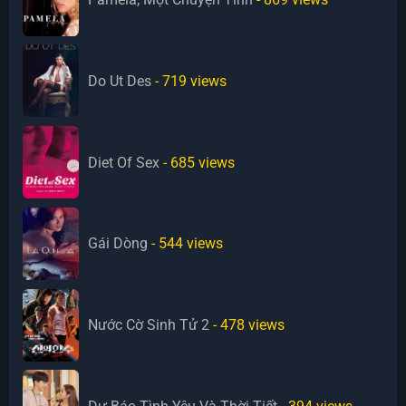
Do Ut Des
- 719
views
Diet Of Sex
- 685
views
Gái Dòng
- 544
views
Nước Cờ Sinh Tử 2
- 478
views