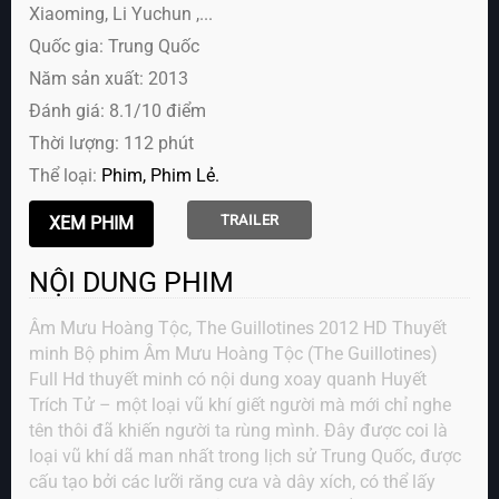
Xiaoming, Li Yuchun ,...
Quốc gia: Trung Quốc
Năm sản xuất: 2013
Đánh giá: 8.1/10 điểm
Thời lượng: 112 phút
Thể loại:
Phim
Phim Lẻ
TRAILER
NỘI DUNG PHIM
Âm Mưu Hoàng Tộc, The Guillotines 2012 HD Thuyết
minh Bộ phim Âm Mưu Hoàng Tộc (The Guillotines)
Full Hd thuyết minh có nội dung xoay quanh Huyết
Trích Tử – một loại vũ khí giết người mà mới chỉ nghe
tên thôi đã khiến người ta rùng mình. Đây được coi là
loại vũ khí dã man nhất trong lịch sử Trung Quốc, được
cấu tạo bởi các lưỡi răng cưa và dây xích, có thể lấy