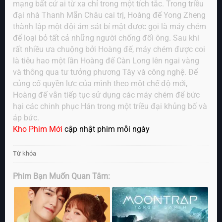
mạng bất cứ ai từ xa chỉ trong một tích tắc. Trong triều
đại nhà Thanh Mãn Châu cai trị, Hoàng đế Yong Zheng
thành lập một đội ám sát bí mật được gọi là máy chém
để loại bỏ tất cả những người chống đối ông. Sau khi
rất nhiều ưa chuộng bởi Hoàng đế, máy chém được coi
là tiêu hao một lần Hoàng đế Càn Long lên ngai vàng
và thông qua tư tưởng phương Tây và công nghệ. Để
củng cố quyền lực của mình theo một chế độ mới,
Hoàng đế vẫn tiếp tục sử dụng các máy chém để bức
hại các chinh phục Hán trong một triều đại khủng bố và
áp bức.
Kho Phim Mới
cập nhật phim mỗi ngày
Từ khóa
Phim Bạn Muốn Quan Tâm: