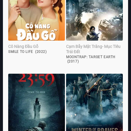
Cô Nàng Đầu Gỗ
Cạm Bẫy Mặt Trăng- Mục Tiêu
Trái Đất
SMILE TO LIFE (2022)
MOONTRAP: TARGET EARTH
(2017)