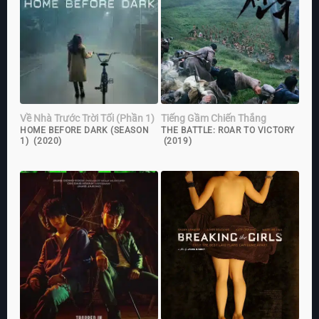
Về Nhà Trước Trời Tối (Phần 1)
Tiếng Gầm Chiến Thắng
HOME BEFORE DARK (SEASON
THE BATTLE: ROAR TO VICTORY
1) (2020)
(2019)