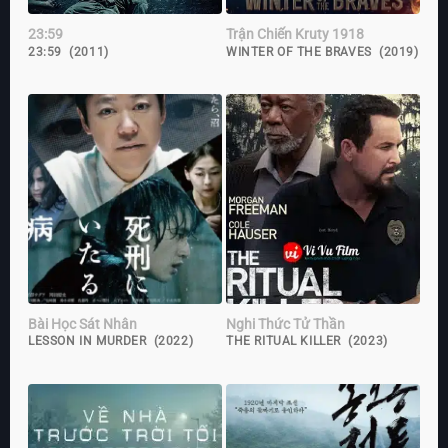
23:59
Trận Chiến Kruty 1918
23:59 (2011)
WINTER OF THE BRAVES (2019)
Bài Học Sát Nhân
Nghi Thức Tử Thần
LESSON IN MURDER (2022)
THE RITUAL KILLER (2023)