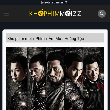
Skip
[adrotate banner="1"]
to
content
Kho phim moi
»
Phim
»
Âm Mưu Hoàng Tộc