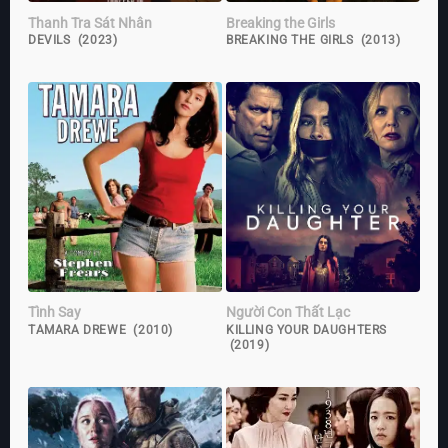
Thanh Tra Sát Nhân
Breaking the Girls
DEVILS (2023)
BREAKING THE GIRLS (2013)
Tình Say
Người Con Thất Lạc
TAMARA DREWE (2010)
KILLING YOUR DAUGHTERS
(2019)