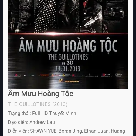
Âm Mưu Hoàng Tộc
THE GUILLOTINES
(2013)
Trạng thái: Full HD Thuyết Minh
Đạo diễn: Andrew Lau
Diễn viên:
SHAWN YUE, Boran Jing, Ethan Juan, Huang