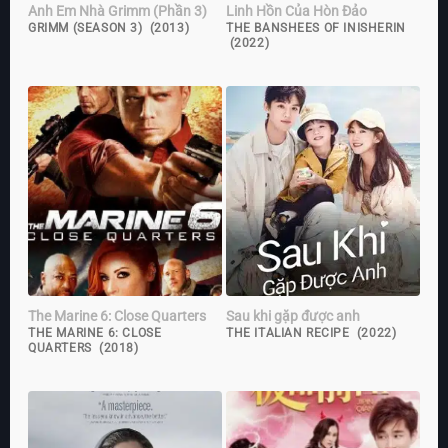
Anh Em Nhà Grimm (Phần 3)
Linh Hồn Của Hòn Đảo
GRIMM (SEASON 3) (2013)
THE BANSHEES OF INISHERIN
(2022)
The Marine 6: Close Quarters
Sau khi gặp được anh
THE MARINE 6: CLOSE
THE ITALIAN RECIPE (2022)
QUARTERS (2018)