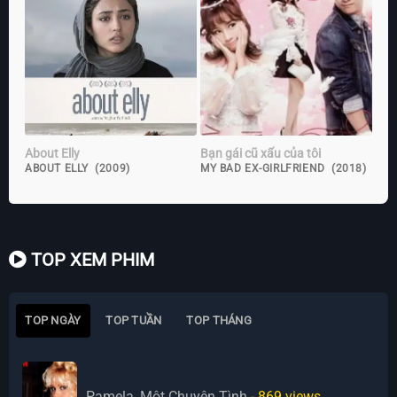
About Elly
Bạn gái cũ xấu của tôi
ABOUT ELLY (2009)
MY BAD EX-GIRLFRIEND (2018)
TOP XEM PHIM
TOP NGÀY
TOP TUẦN
TOP THÁNG
Pamela, Một Chuyện Tình
- 869
views