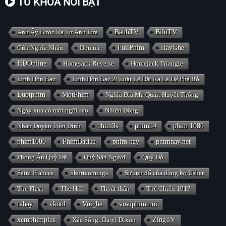
TỪ KHÓA NỔI BẬT
Anh Ấy Bước Ra Từ Ánh Lửa
BanhTV
BiluTV
Cửu Nghĩa Nhân
Domme
FullPhim
HayGhe
HDOnline
Homejack Reverse
Homejack Triangle
Linh Hồn Bạc
Linh Hồn Bạc 2: Luật Lệ Đặt Ra Là Để Phá Bỏ
Luotphim
MotPhim
Nghĩa Địa Ma Quái: Huyết Thống
Ngày xưa có một ngôi sao
Nhiên Đông
Nhân Duyên Tiền Đình
phim3s
phim14
phim 1080
phim1080
PhimBatHu
phim hay
phimhay.net
Phong Ấn Quỷ Dữ
Quỷ Săn Người
Quỷ Đỏ
Saint Frances
Shortcomings
Sự sụp đổ của dòng họ Usher
The Flash
The Hill
Thoát thân
Thế Chiến 1917
tvhay
vkool
Vuighe
vuviphimmoi
xemphimplus
Xác Sống: Daryl Dixon
ZingTV