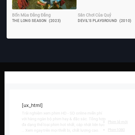
Bốn Mùa Đằng Đẵng
Sân Chơi Của Quỷ
THE LONG SEASON (2023)
DEVIL'S PLAYGROUND (2010)