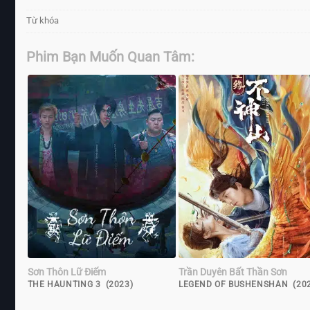
Từ khóa
Phim Bạn Muốn Quan Tâm:
Sơn Thôn Lữ Điếm
Trần Duyên Bất Thần Sơn
THE HAUNTING 3 (2023)
LEGEND OF BUSHENSHAN (202