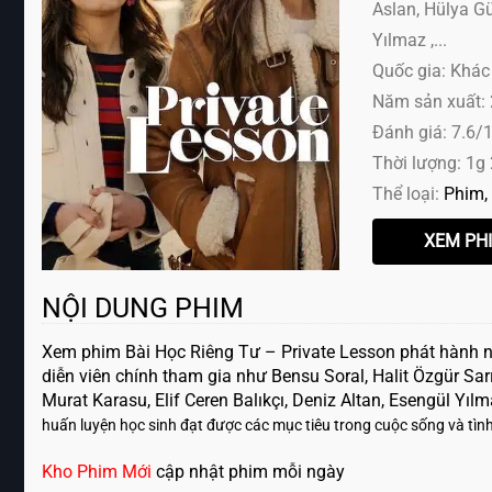
Aslan, Hülya Gü
Yılmaz ,...
Quốc gia: Khác
Năm sản xuất:
Đánh giá: 7.6/
Thời lượng: 1g
Thể loại:
Phim
NỘI DUNG PHIM
Xem phim Bài Học Riêng Tư – Private Lesson phát hành 
diễn viên chính tham gia như Bensu Soral, Halit Özgür Sar
Murat Karasu, Elif Ceren Balıkçı, Deniz Altan, Esengül Yı
huấn luyện học sinh đạt được các mục tiêu trong cuộc sống và tình y
Kho Phim Mới
cập nhật phim mỗi ngày