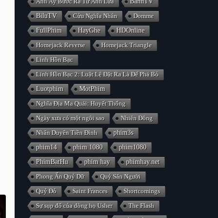
Anh Ấy Bước Ra Từ Ánh Lửa
BanhTV
BiluTV
Cửu Nghĩa Nhân
Domme
FullPhim
HayGhe
HDOnline
Homejack Reverse
Homejack Triangle
Linh Hồn Bạc
Linh Hồn Bạc 2: Luật Lệ Đặt Ra Là Để Phá Bỏ
Luotphim
MotPhim
Nghĩa Địa Ma Quái: Huyết Thống
Ngày xưa có một ngôi sao
Nhiên Đông
Nhân Duyên Tiền Đình
phim3s
phim14
phim 1080
phim1080
PhimBatHu
phim hay
phimhay.net
Phong Ấn Quỷ Dữ
Quỷ Săn Người
Quỷ Đỏ
Saint Frances
Shortcomings
Sự sụp đổ của dòng họ Usher
The Flash