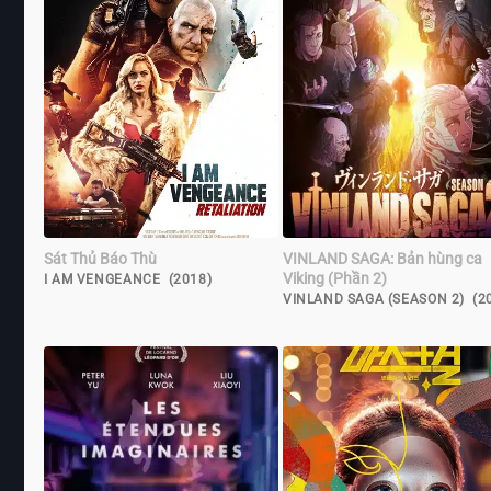
Sát Thủ Báo Thù
VINLAND SAGA: Bản hùng ca
Viking (Phần 2)
I AM VENGEANCE (2018)
VINLAND SAGA (SEASON 2) (2