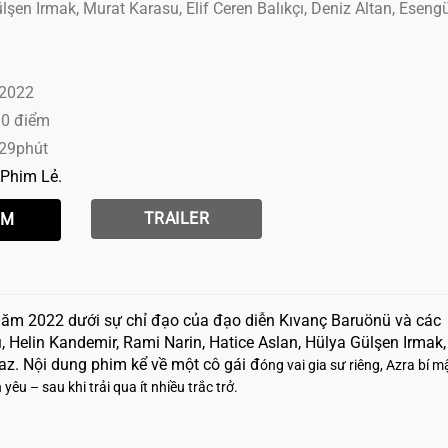
lşen Irmak, Murat Karasu, Elif Ceren Balıkçı, Deniz Altan, Esengü
 2022
10 điểm
 29phút
Phim Lẻ
TRAILER
năm 2022 dưới sự chỉ đạo của đạo diễn Kıvanç Baruönü và các
ı, Helin Kandemir, Rami Narin, Hatice Aslan, Hülya Gülşen Irmak,
lmaz. Nội dung phim kể về một cô gái đ
óng vai gia sư riêng, Azra bí m
êu – sau khi trải qua ít nhiều trắc trở.