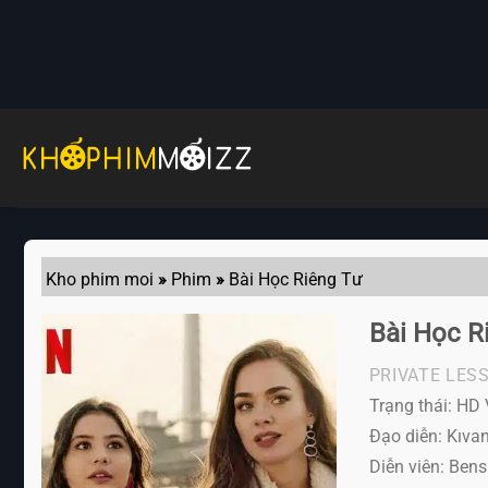
Skip
to
content
Kho phim moi
»
Phim
»
Bài Học Riêng Tư
Bài Học R
PRIVATE LES
Trạng thái: HD 
Đạo diễn: Kıva
Diễn viên:
Bensu