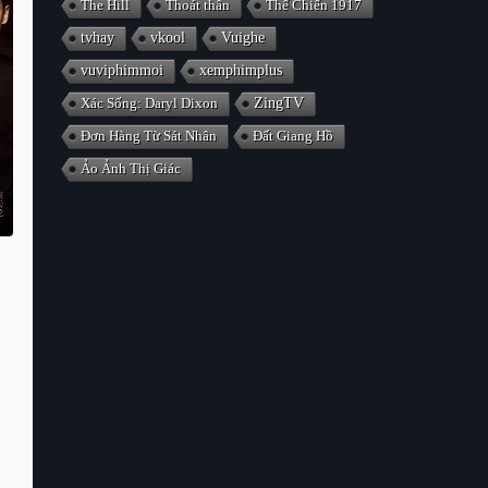
The Hill
Thoát thân
Thế Chiến 1917
tvhay
vkool
Vuighe
vuviphimmoi
xemphimplus
Xác Sống: Daryl Dixon
ZingTV
Đơn Hàng Từ Sát Nhân
Đất Giang Hồ
Ảo Ảnh Thị Giác