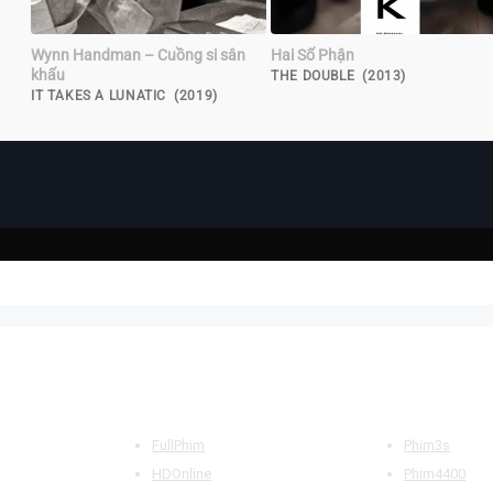
Wynn Handman – Cuồng si sân
Hai Số Phận
khấu
THE DOUBLE (2013)
IT TAKES A LUNATIC (2019)