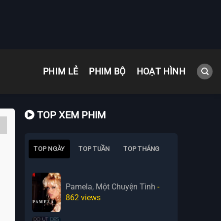
PHIM LẺ
PHIM BỘ
HOẠT HÌNH
TOP XEM PHIM
TOP NGÀY
TOP TUẦN
TOP THÁNG
Pamela, Một Chuyện Tình
-
862
views