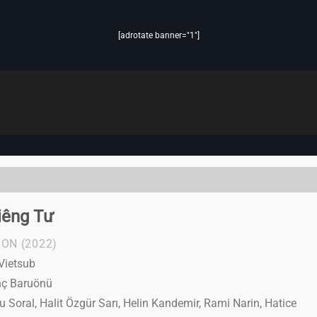
[adrotate banner="1"]
iêng Tư
SON
(2022)
Vietsub
nç Baruönü
 Soral, Halit Özgür Sarı, Helin Kandemir, Rami Narin, Hatice