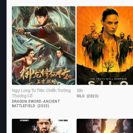
Ngự Long Tu Tiên: Chiến Trường
Silo
Thượng Cổ
SILO (2023)
DRAGON SWORD -ANCIENT
BATTLEFIELD (2023)