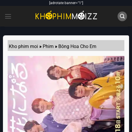
Skip
[adrotate banner="1"]
to
content
Kho phim moi
»
Phim
»
Bông Hoa Cho Em