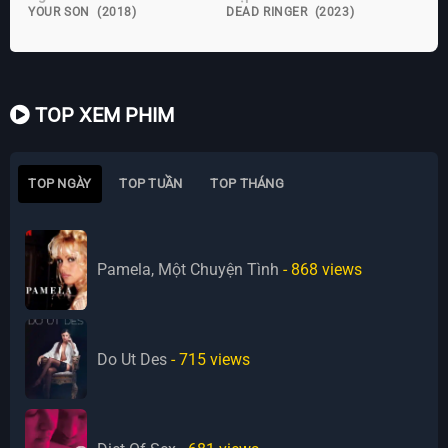
YOUR SON (2018)
DEAD RINGER (2023)
TOP XEM PHIM
TOP NGÀY
TOP TUẦN
TOP THÁNG
Pamela, Một Chuyện Tình
- 868
views
Do Ut Des
- 715
views