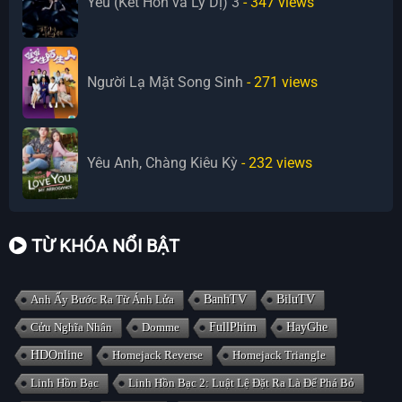
Yêu (Kết Hôn và Ly Dị) 3
- 347
views
Người Lạ Mặt Song Sinh
- 271
views
Yêu Anh, Chàng Kiêu Kỳ
- 232
views
TỪ KHÓA NỔI BẬT
Anh Ấy Bước Ra Từ Ánh Lửa
BanhTV
BiluTV
Cửu Nghĩa Nhân
Domme
FullPhim
HayGhe
HDOnline
Homejack Reverse
Homejack Triangle
Linh Hồn Bạc
Linh Hồn Bạc 2: Luật Lệ Đặt Ra Là Để Phá Bỏ