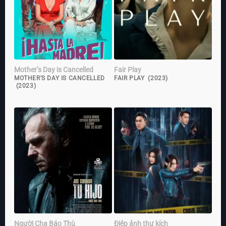
Mother’s Day is Cancelled
Fair Play
MOTHER’S DAY IS CANCELLED
FAIR PLAY (2023)
(2023)
Người Cha Báo Thù
Điệp ảnh thư kích