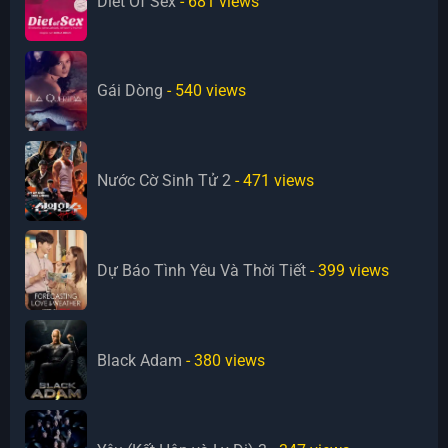
Diet Of Sex
- 681
views
Gái Dòng
- 540
views
Nước Cờ Sinh Tử 2
- 471
views
Dự Báo Tình Yêu Và Thời Tiết
- 399
views
Black Adam
- 380
views