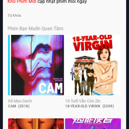
Kho Phim Mới
cập nhật phim mỗi ngày
Từ khóa
Phim Bạn Muốn Quan Tâm:
Kẻ Mạo Danh
18 Tuổi Vẫn Còn Zin
CAM (2018)
18-YEAR-OLD VIRGIN (2009)