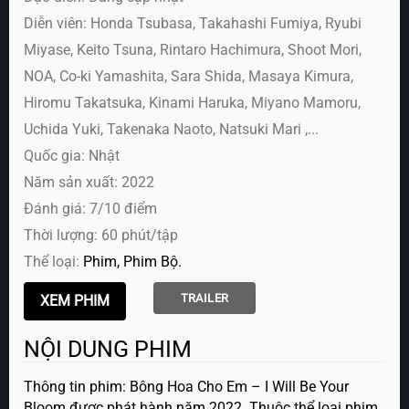
Diễn viên:
Honda Tsubasa, Takahashi Fumiya, Ryubi
Miyase, Keito Tsuna, Rintaro Hachimura, Shoot Mori,
NOA, Co-ki Yamashita, Sara Shida, Masaya Kimura,
Hiromu Takatsuka, Kinami Haruka, Miyano Mamoru,
Uchida Yuki, Takenaka Naoto, Natsuki Mari ,...
Quốc gia: Nhật
Năm sản xuất: 2022
Đánh giá: 7/10 điểm
Thời lượng: 60 phút/tập
Thể loại:
Phim
Phim Bộ
TRAILER
NỘI DUNG PHIM
Thông tin phim: Bông Hoa Cho Em – I Will Be Your
Bloom được phát hành năm 2022. Thuộc thể loại phim