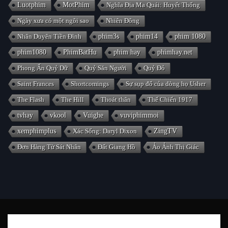
Luotphim
MotPhim
Nghĩa Địa Ma Quái: Huyết Thống
Ngày xưa có một ngôi sao
Nhiên Đông
Nhân Duyên Tiền Đình
phim3s
phim14
phim 1080
phim1080
PhimBatHu
phim hay
phimhay.net
Phong Ấn Quỷ Dữ
Quỷ Săn Người
Quỷ Đỏ
Saint Frances
Shortcomings
Sự sụp đổ của dòng họ Usher
The Flash
The Hill
Thoát thân
Thế Chiến 1917
tvhay
vkool
Vuighe
vuviphimmoi
xemphimplus
Xác Sống: Daryl Dixon
ZingTV
Đơn Hàng Từ Sát Nhân
Đất Giang Hồ
Ảo Ảnh Thị Giác