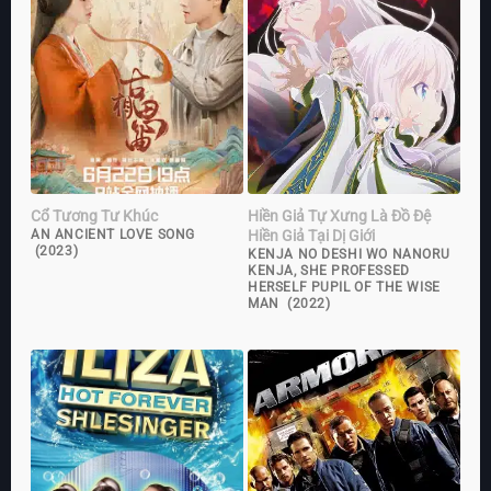
Cổ Tương Tư Khúc
Hiền Giả Tự Xưng Là Đồ Đệ
Hiền Giả Tại Dị Giới
AN ANCIENT LOVE SONG
(2023)
KENJA NO DESHI WO NANORU
KENJA, SHE PROFESSED
HERSELF PUPIL OF THE WISE
MAN (2022)