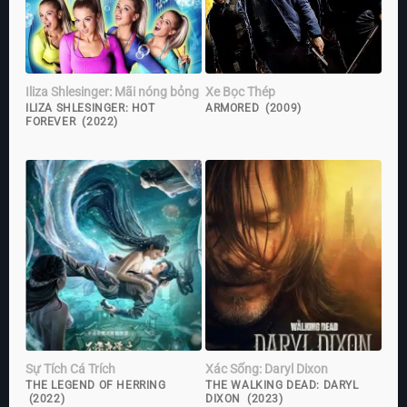
Iliza Shlesinger: Mãi nóng bỏng
Xe Bọc Thép
ILIZA SHLESINGER: HOT
ARMORED (2009)
FOREVER (2022)
Sự Tích Cá Trích
Xác Sống: Daryl Dixon
THE LEGEND OF HERRING
THE WALKING DEAD: DARYL
(2022)
DIXON (2023)