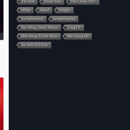
The Hill
Thoát thân
Thế Chiến 1917
tvhay
vkool
Vuighe
vuviphimmoi
xemphimplus
Xác Sống: Daryl Dixon
ZingTV
Đơn Hàng Từ Sát Nhân
Đất Giang Hồ
Ảo Ảnh Thị Giác