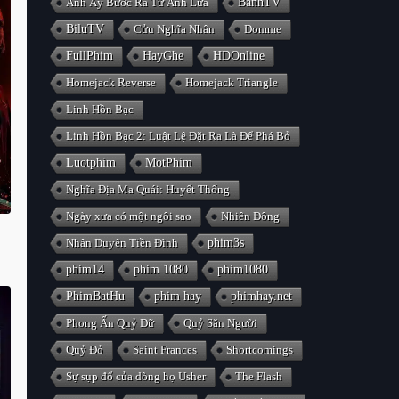
Anh Ấy Bước Ra Từ Ánh Lửa
BanhTV
BiluTV
Cửu Nghĩa Nhân
Domme
FullPhim
HayGhe
HDOnline
Homejack Reverse
Homejack Triangle
Linh Hồn Bạc
Linh Hồn Bạc 2: Luật Lệ Đặt Ra Là Để Phá Bỏ
Luotphim
MotPhim
Nghĩa Địa Ma Quái: Huyết Thống
Ngày xưa có một ngôi sao
Nhiên Đông
Nhân Duyên Tiền Đình
phim3s
phim14
phim 1080
phim1080
PhimBatHu
phim hay
phimhay.net
Phong Ấn Quỷ Dữ
Quỷ Săn Người
Quỷ Đỏ
Saint Frances
Shortcomings
Sự sụp đổ của dòng họ Usher
The Flash