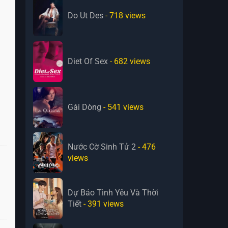
Do Ut Des
- 718
views
Diet Of Sex
- 682
views
Gái Dòng
- 541
views
Nước Cờ Sinh Tử 2
- 476
views
Dự Báo Tình Yêu Và Thời
Tiết
- 391
views