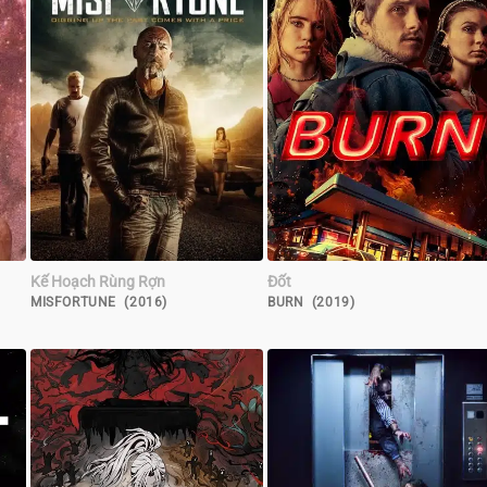
Kế Hoạch Rùng Rợn
Đốt
MISFORTUNE (2016)
BURN (2019)