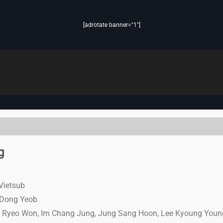
[adrotate banner="1"]
g
Vietsub
 Dong Yeob
Ryeo Won, Im Chang Jung, Jung Sang Hoon, Lee Kyoung Youn