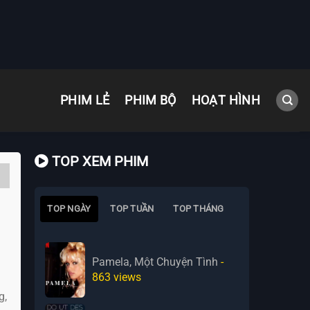
PHIM LẺ
PHIM BỘ
HOẠT HÌNH
TOP XEM PHIM
TOP NGÀY
TOP TUẦN
TOP THÁNG
Pamela, Một Chuyện Tình
-
863
views
g,