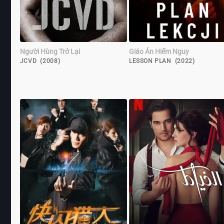
Người Hùng Trở Lại
Giáo Án Hiểm Nguy
JCVD (2008)
LESSON PLAN (2022)