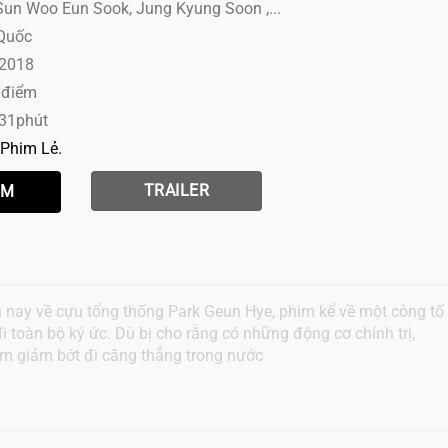
Sun Woo Eun Sook, Jung Kyung Soon ,...
 Quốc
 2018
 điểm
 31phút
Phim Lẻ
TRAILER
ến nay về cựu tổng thống Park Geun Hye, phim kể về một công tố
i toàn bộ ký ức. Dù bị cho rằng có những động cơ chính trị,
ằm giảm bớt đi căng thẳng trong nước