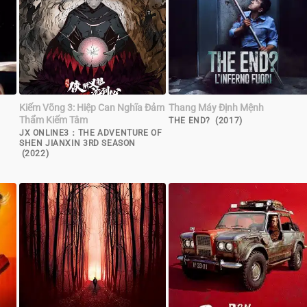
Kiếm Võng 3: Hiệp Can Nghĩa Đảm
Thang Máy Định Mệnh
Thẩm Kiếm Tâm
THE END? (2017)
JX ONLINE3：THE ADVENTURE OF
SHEN JIANXIN 3RD SEASON
(2022)