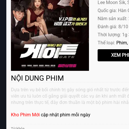
Lee Moon Sik, 
Quốc gia: Hàn
Năm sản xuất:
Đánh giá: 8/10
Thời lượng: 1g
Thể loại:
Phim
NỘI DUNG PHIM
Dựa trên vụ bê bối chính trị gây sóng gió nhất từ trước đ
viên ưu tú luôn cố gắng giải quyết các vụ án khi anh mất đ
nhưng trên thực tế, đây đơn thuần là một bộ phim hài nh
Kho Phim Mới
cập nhật phim mỗi ngày
Từ khóa