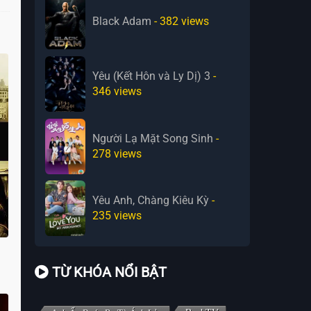
Black Adam
- 382
views
Yêu (Kết Hôn và Ly Dị) 3
-
346
views
Người Lạ Mặt Song Sinh
-
278
views
Yêu Anh, Chàng Kiêu Kỳ
-
235
views
TỪ KHÓA NỔI BẬT