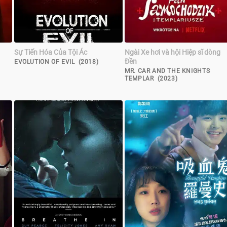
Sự Tiến Hóa Của Tội Ác
Ngài Xe hơi và hội Hiệp sĩ dòng
Đền
EVOLUTION OF EVIL (2018)
MR. CAR AND THE KNIGHTS
TEMPLAR (2023)