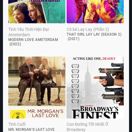
Tình Yêu Thời Hiện Đại
Cô bé Lay Lay (Phần 2)
Amsterdam
THAT GIRL LAY LAY (SEASON 2)
(2021)
MODERN LOVE AMSTERDAM
(2022)
Tình Cuối
Con Đường Tốt Nhất Ở
Broadway
MR. MORGAN'S LAST LOVE