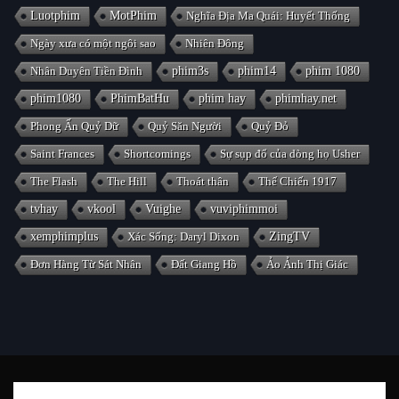
Luotphim
MotPhim
Nghĩa Địa Ma Quái: Huyết Thống
Ngày xưa có một ngôi sao
Nhiên Đông
Nhân Duyên Tiền Đình
phim3s
phim14
phim 1080
phim1080
PhimBatHu
phim hay
phimhay.net
Phong Ấn Quỷ Dữ
Quỷ Săn Người
Quỷ Đỏ
Saint Frances
Shortcomings
Sự sụp đổ của dòng họ Usher
The Flash
The Hill
Thoát thân
Thế Chiến 1917
tvhay
vkool
Vuighe
vuviphimmoi
xemphimplus
Xác Sống: Daryl Dixon
ZingTV
Đơn Hàng Từ Sát Nhân
Đất Giang Hồ
Ảo Ảnh Thị Giác