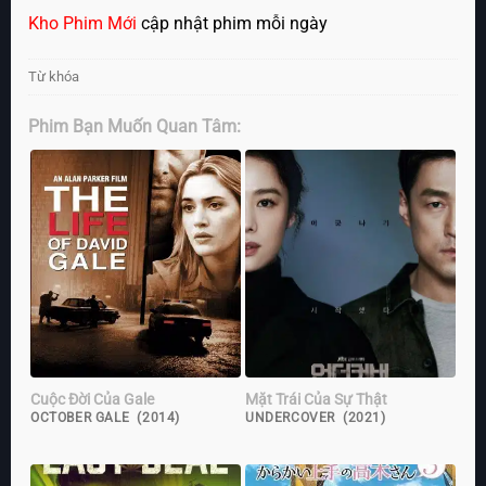
Kho Phim Mới
cập nhật phim mỗi ngày
Từ khóa
Phim Bạn Muốn Quan Tâm:
Cuộc Đời Của Gale
Mặt Trái Của Sự Thật
OCTOBER GALE (2014)
UNDERCOVER (2021)