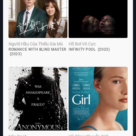
Người Hầu Của Thiếu Gia Mù
Hồ Bơi Vô Cực
ROMANCE WITH BLIND MASTER
INFINITY POOL (2023)
(2023)