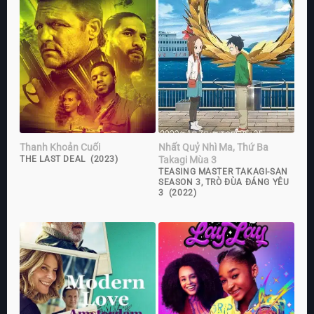
Thanh Khoản Cuối
Nhất Quỷ Nhì Ma, Thứ Ba
Takagi Mùa 3
THE LAST DEAL (2023)
TEASING MASTER TAKAGI-SAN
SEASON 3, TRÒ ĐÙA ĐÁNG YÊU
3 (2022)