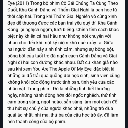
Eye (2011) Trong bộ phim Cô Gái Chúng Ta Cùng Theo
Đuổi, Kha Cảnh Đằng và Thẩm Giai Nghi là bạn học từ
thời cấp hai. Trong khi Thẩm Giai Nghiên vô cùng xinh
đẹp dễ thương được các bạn trai yêu quý thì Kha Cảnh
Đằng lại nghịch ngợm, lười biếng. Chính tính cách khác
biệt này khiến cả hai hầu như không nói chuyện với
nhau cho đến khi một kỷ niệm khó quên xảy ra. Giữa
hai người dần nảy sinh tình cảm, nhưng sự bồng bột,
bồng bột của tuổi trẻ đã ngăn cách Cảnh Đằng và Giai
Nghi đi hai con đường khác nhau. Bất cứ khán giả nào
sau khi xem You Are The Apple Of My Eye, đặc biệt là
những ai đã trải qua quãng đời học sinh, sinh viên cũng
không khỏi xúc động trước tình bạn, tình yêu của các
nhân vật. Trong phim. Đó là những tình tiết thường
ngày, những hành động hờn dỗi ngốc nghếch, thứ tình
cảm trong sáng, ngọt ngào, sẵn sàng làm mọi cách để
thu hút sự chú ý của người khác phái, những trò đùa
quái ác nhất, nhì ma, thứ ba của cậu học trò ấy. đã làm
nên thành công của bộ phim.