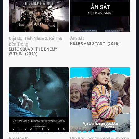
Biệt Đội Tinh Nhuệ 2: Kẻ Thù
Ám Sát
Bên Trong
KILLER ASSISTANT (2016)
ELITE SQUAD: THE ENEMY
WITHIN (2010)
Breathe In
Um Ano Inesquecível – Inverno