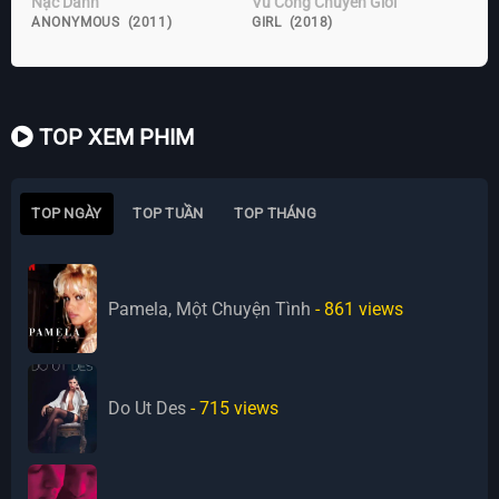
Nặc Danh
Vũ Công Chuyển Giới
ANONYMOUS (2011)
GIRL (2018)
TOP XEM PHIM
TOP NGÀY
TOP TUẦN
TOP THÁNG
Pamela, Một Chuyện Tình
- 861
views
Do Ut Des
- 715
views