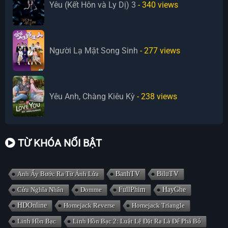
Yêu (Kết Hôn và Ly Dị) 3
- 340
views
Người Lạ Mặt Song Sinh
- 277
views
Yêu Anh, Chàng Kiêu Kỳ
- 238
views
TỪ KHÓA NỔI BẬT
Anh Ấy Bước Ra Từ Ánh Lửa
BanhTV
BiluTV
Cửu Nghĩa Nhân
Domme
FullPhim
HayGhe
HDOnline
Homejack Reverse
Homejack Triangle
Linh Hồn Bạc
Linh Hồn Bạc 2: Luật Lệ Đặt Ra Là Để Phá Bỏ