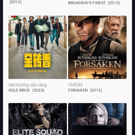
(2013)
BROADWAY’S FINEST (2012)
Mùi hương của vàng
Chối Bỏ
GOLD BRICK (2023)
FORSAKEN (2015)