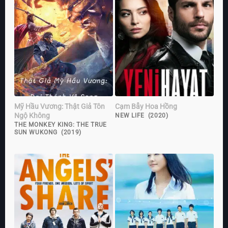
Mỹ Hầu Vương: Thật Giả Tôn
Cạm Bẫy Hoa Hồng
Ngộ Không
NEW LIFE (2020)
THE MONKEY KING: THE TRUE
SUN WUKONG (2019)