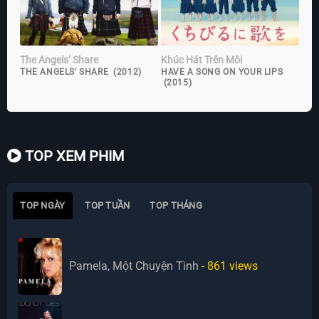
The Angels’ Share
Khúc Hát Trên Môi
THE ANGELS' SHARE (2012)
HAVE A SONG ON YOUR LIPS
(2015)
TOP XEM PHIM
TOP NGÀY
TOP TUẦN
TOP THÁNG
Pamela, Một Chuyện Tình
- 861
views