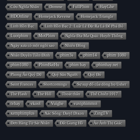
Cửu Nghĩa Nhân
Domme
FullPhim
HayGhe
HDOnline
Homejack Reverse
Homejack Triangle
Linh Hồn Bạc
Linh Hồn Bạc 2: Luật Lệ Đặt Ra Là Để Phá Bỏ
Luotphim
MotPhim
Nghĩa Địa Ma Quái: Huyết Thống
Ngày xưa có một ngôi sao
Nhiên Đông
Nhân Duyên Tiền Đình
phim3s
phim14
phim 1080
phim1080
PhimBatHu
phim hay
phimhay.net
Phong Ấn Quỷ Dữ
Quỷ Săn Người
Quỷ Đỏ
Saint Frances
Shortcomings
Sự sụp đổ của dòng họ Usher
The Flash
The Hill
Thoát thân
Thế Chiến 1917
tvhay
vkool
Vuighe
vuviphimmoi
xemphimplus
Xác Sống: Daryl Dixon
ZingTV
Đơn Hàng Từ Sát Nhân
Đất Giang Hồ
Ảo Ảnh Thị Giác