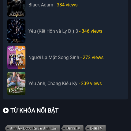
Black Adam
- 384
views
Yêu (Kết Hôn và Ly Dị) 3
- 346
views
Người Lạ Mặt Song Sinh
- 272
views
Yêu Anh, Chàng Kiêu Kỳ
- 239
views
TỪ KHÓA NỔI BẬT
Anh Ấy Bước Ra Từ Ánh Lửa
BanhTV
BiluTV