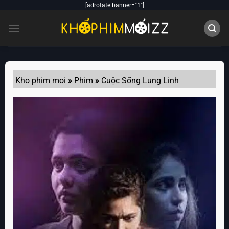
Skip
[adrotate banner="1"]
to
content
Kho phim moi
»
Phim
»
Cuộc Sống Lung Linh