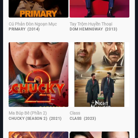
Cú Phản Đòn Ngoạn Mục
Tay Trộm Huyền Thoại
PRIMARY (2014)
DOM HEMINGWAY (2013)
Ma Búp Bê (Phần 2)
Class
CHUCKY (SEASON 2) (2021)
CLASS (2023)