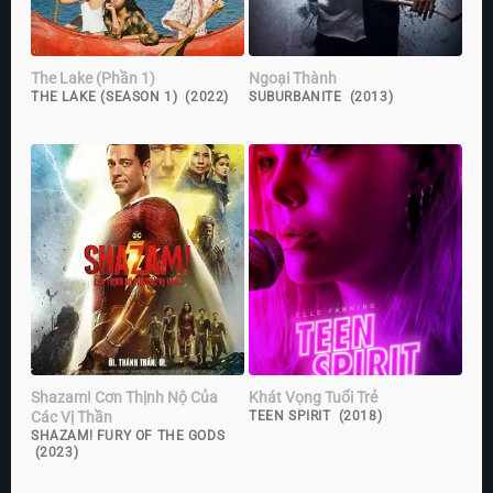
The Lake (Phần 1)
Ngoại Thành
THE LAKE (SEASON 1) (2022)
SUBURBANITE (2013)
Shazam! Cơn Thịnh Nộ Của
Khát Vọng Tuổi Trẻ
Các Vị Thần
TEEN SPIRIT (2018)
SHAZAM! FURY OF THE GODS
(2023)