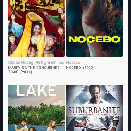
Chuẩn Hoàng Phi hight lên nào
Nocebo
MARRYING THE CONCUBINES-
NOCEBO (2022)
TO-BE (2018)