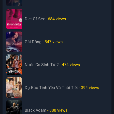
Diet Of Sex
- 684
views
Gái Dòng
- 547
views
Nước Cờ Sinh Tử 2
- 474
views
Dự Báo Tình Yêu Và Thời Tiết
- 394
views
Black Adam
- 388
views