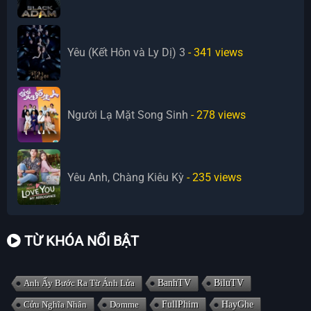
Yêu (Kết Hôn và Ly Dị) 3
- 341
views
Người Lạ Mặt Song Sinh
- 278
views
Yêu Anh, Chàng Kiêu Kỳ
- 235
views
TỪ KHÓA NỔI BẬT
Anh Ấy Bước Ra Từ Ánh Lửa
BanhTV
BiluTV
Cửu Nghĩa Nhân
Domme
FullPhim
HayGhe