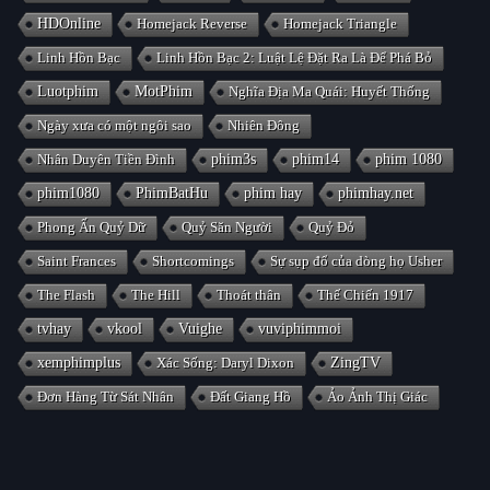
HDOnline
Homejack Reverse
Homejack Triangle
Linh Hồn Bạc
Linh Hồn Bạc 2: Luật Lệ Đặt Ra Là Để Phá Bỏ
Luotphim
MotPhim
Nghĩa Địa Ma Quái: Huyết Thống
Ngày xưa có một ngôi sao
Nhiên Đông
Nhân Duyên Tiền Đình
phim3s
phim14
phim 1080
phim1080
PhimBatHu
phim hay
phimhay.net
Phong Ấn Quỷ Dữ
Quỷ Săn Người
Quỷ Đỏ
Saint Frances
Shortcomings
Sự sụp đổ của dòng họ Usher
The Flash
The Hill
Thoát thân
Thế Chiến 1917
tvhay
vkool
Vuighe
vuviphimmoi
xemphimplus
Xác Sống: Daryl Dixon
ZingTV
Đơn Hàng Từ Sát Nhân
Đất Giang Hồ
Ảo Ảnh Thị Giác