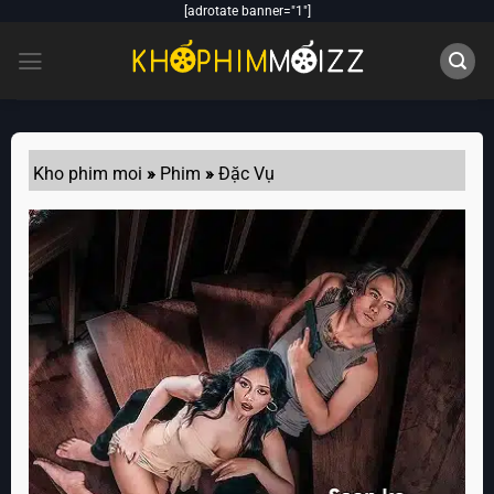
Skip
[adrotate banner="1"]
to
content
Kho phim moi
»
Phim
»
Đặc Vụ