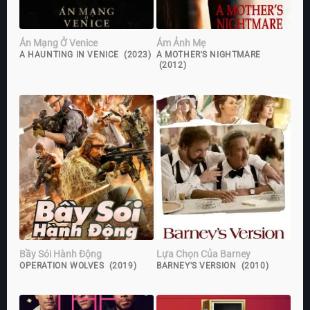
Án Mạng Ở Venice
Ám Ảnh Mẹ
A HAUNTING IN VENICE (2023)
A MOTHER'S NIGHTMARE
(2012)
Bầy Sói Hành Động
Lựa Chọn Của Barney
OPERATION WOLVES (2019)
BARNEY'S VERSION (2010)