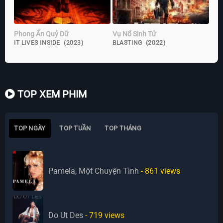
Phong Ấn Quỷ Dữ
Vụ Nổ Sinh Tử
IT LIVES INSIDE (2023)
BLASTING (2022)
TOP XEM PHIM
TOP NGÀY
TOP TUẦN
TOP THÁNG
Pamela, Một Chuyện Tình
- 861
views
Do Ut Des
- 719
views