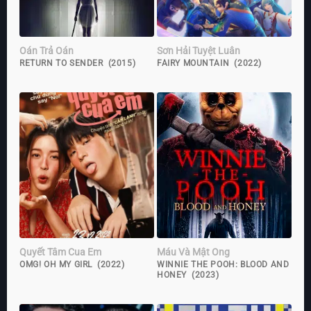
Oán Trả Oán
Sơn Hải Tuyệt Luân
RETURN TO SENDER (2015)
FAIRY MOUNTAIN (2022)
Quyết Tâm Cua Em
Máu Và Mật Ong
OMG! OH MY GIRL (2022)
WINNIE THE POOH: BLOOD AND
HONEY (2023)