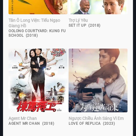
Tân Ô Long Viện: Tiếu Ngạo
Trợ Lý Yêu
Giang Hồ
SET IT UP (2018)
OOLONG COURTYARD: KUNG FU
SCHOOL (2018)
Agent Mr Chan
Ngược Chiều Ánh Sáng Vì Em
AGENT MR CHAN (2018)
LOVE OF REPLICA (2023)