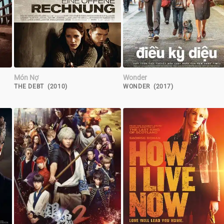
Món Nợ
Wonder
THE DEBT (2010)
WONDER (2017)