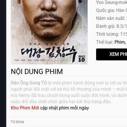
Yoo Seung-mok ,
Quốc gia: Hàn
Năm sản xuất:
Đánh giá: 8.3/
Thời lượng: 11
Thể loại:
Phim
NỘI DUNG PHIM
Đàn Ông Song Tử
là một phim hành động mới lạ với sự tha
người phải đối mặt với kẻ thù tối thượng của mình – một 
mà Henry đã trau chuốt trong suốt cuộc đời mình, và dườ
cuộc đối đầu chết chóc giữa hai sát thủ hàng đầu.
Kho Phim Mới
cập nhật phim mỗi ngày
Từ khóa