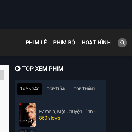
PHIM LẺ
PHIM BỘ
HOẠT HÌNH
TOP XEM PHIM
TOP NGÀY
TOP TUẦN
TOP THÁNG
Pamela, Một Chuyện Tình
-
860
views