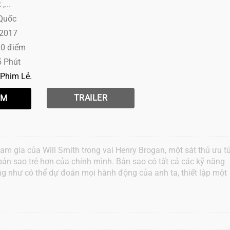
...
 Quốc
 2017
10 điểm
5 Phút
Phim Lẻ
TRAILER
m gia của Will Smith trong vai Henry Brogan, một sát thủ ưu tú
bản sao trẻ hơn của chính mình. Bản sao có tất cả các kỹ năng
ng như có thể dự đoán mọi hành động của anh ta, thiết lập một