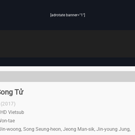
[adrotate banner="1"]
Song Tử
(2017)
l HD Vietsub
Won-tae
in-woong, Song Seung-heon, Jeong Man-sik, Jin-young Jung,