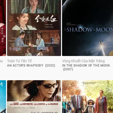
âu
Toàn Tư Tấn Tổ
Vùng Khuất Của Mặt Trăng
AN ACTOR'S RHAPSODY (2023)
IN THE SHADOW OF THE MOON
(2007)