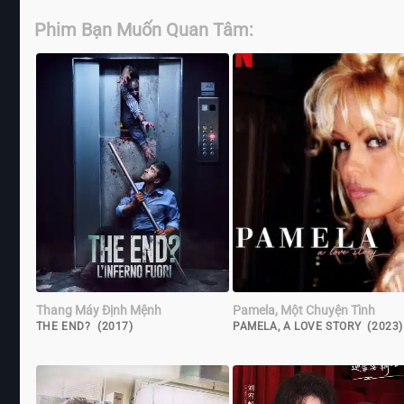
Phim Bạn Muốn Quan Tâm:
Thang Máy Định Mệnh
Pamela, Một Chuyện Tình
THE END? (2017)
PAMELA, A LOVE STORY (2023)