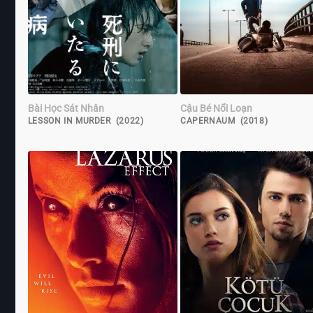
Bài Học Sát Nhân
Cậu Bé Nổi Loạn
LESSON IN MURDER (2022)
CAPERNAUM (2018)