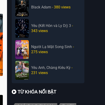
Black Adam
- 380
views
Yêu (Kết Hôn và Ly Dị) 3
-
343
views
Người Lạ Mặt Song Sinh
-
275
views
Yêu Anh, Chàng Kiêu Kỳ
-
231
views
TỪ KHÓA NỔI BẬT