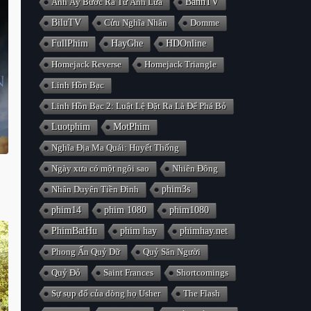
Anh Ấy Bước Ra Từ Ánh Lửa
BanhTV
BiluTV
Cửu Nghĩa Nhân
Domme
FullPhim
HayGhe
HDOnline
Homejack Reverse
Homejack Triangle
Linh Hồn Bạc
Linh Hồn Bạc 2: Luật Lệ Đặt Ra Là Để Phá Bỏ
Luotphim
MotPhim
Nghĩa Địa Ma Quái: Huyết Thống
Ngày xưa có một ngôi sao
Nhiên Đông
Nhân Duyên Tiền Đình
phim3s
phim14
phim 1080
phim1080
PhimBatHu
phim hay
phimhay.net
Phong Ấn Quỷ Dữ
Quỷ Săn Người
Quỷ Đỏ
Saint Frances
Shortcomings
Sự sụp đổ của dòng họ Usher
The Flash