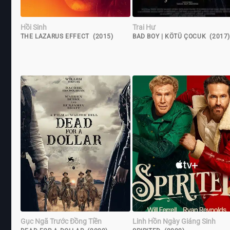
Hồi Sinh
Trai Hư
THE LAZARUS EFFECT (2015)
BAD BOY | KÖTÜ ÇOCUK (2017
Gục Ngã Trước Đồng Tiền
Linh Hồn Ngày Giáng Sinh