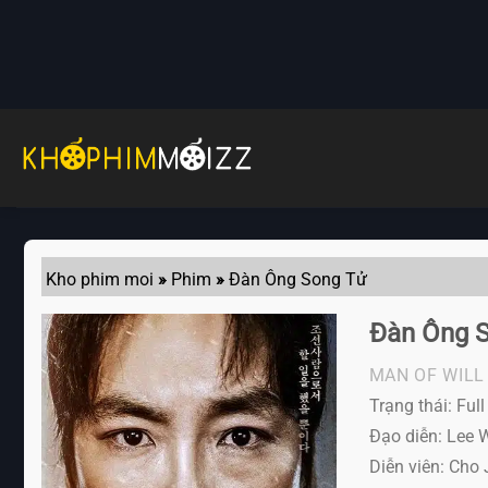
Skip
to
content
Kho phim moi
»
Phim
»
Đàn Ông Song Tử
Đàn Ông 
MAN OF WILL
Trạng thái: Ful
Đạo diễn: Lee 
Diễn viên:
Cho J