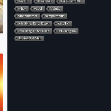
The Hill
Thoát thân
Thế Chiến 1917
tvhay
vkool
Vuighe
vuviphimmoi
xemphimplus
Xác Sống: Daryl Dixon
ZingTV
Đơn Hàng Từ Sát Nhân
Đất Giang Hồ
Ảo Ảnh Thị Giác