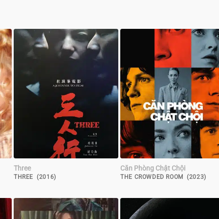
Three
Căn Phòng Chật Chội
THREE (2016)
THE CROWDED ROOM (2023)