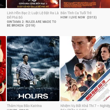
Linh Hồn Bạc 2: Luật Lệ Đặt Ra Là
Bản Tình Ca Tuổi Trẻ
Để Phá Bỏ
)
HOW I LIVE NOW (2013)
GINTAMA 2: RULES ARE MADE TO
BE BROKEN (2018)
Thảm Họa Bão Katrina
Nhiệm Vụ Bất Khả Thi 7 – Nghiệ