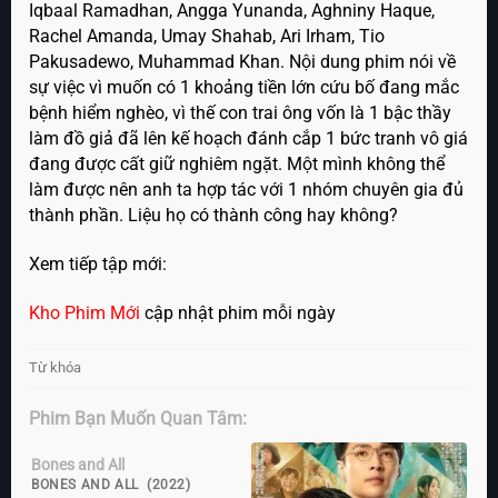
Iqbaal Ramadhan, Angga Yunanda, Aghniny Haque,
Rachel Amanda, Umay Shahab, Ari Irham, Tio
Pakusadewo, Muhammad Khan. Nội dung phim nói về
sự việc vì muốn có 1 khoảng tiền lớn cứu bố đang mắc
bệnh hiểm nghèo, vì thế con trai ông vốn là 1 bậc thầy
làm đồ giả đã lên kế hoạch đánh cắp 1 bức tranh vô giá
đang được cất giữ nghiêm ngặt. Một mình không thể
làm được nên anh ta hợp tác với 1 nhóm chuyên gia đủ
thành phần. Liệu họ có thành công hay không?
Xem tiếp tập mới:
Kho Phim Mới
cập nhật phim mỗi ngày
Từ khóa
Phim Bạn Muốn Quan Tâm:
Bones and All
BONES AND ALL (2022)