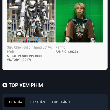
Siêu Chiến Giáp: Thắng Lợi Vô
Fanfic
Hình
FANFIC (2023)
METAL PANIC! INVISIBLE
VICTORY (2017)
TOP XEM PHIM
TOP NGÀY
TOP TUẦN
TOP THÁNG