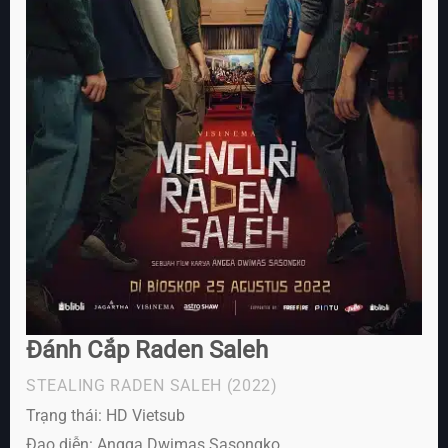
Đánh Cắp Raden Saleh
STEALING RADEN SALEH
(2022)
Trạng thái: HD Vietsub
Đạo diễn: Angga Dwimas Sasongko