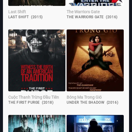
Last Shift
The Warriors Gate
LAST SHIFT (2015)
THE WARRIORS GATE (2016)
Cuộc Thanh Trừng Đầu Tiên
Bóng Ma Trong Gió
THE FIRST PURGE (2018)
UNDER THE SHADOW (2016)