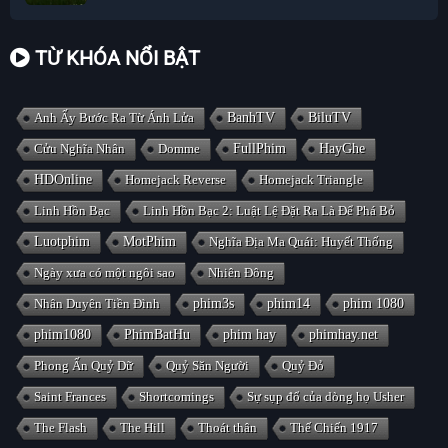
TỪ KHÓA NỔI BẬT
Anh Ấy Bước Ra Từ Ánh Lửa
BanhTV
BiluTV
Cửu Nghĩa Nhân
Domme
FullPhim
HayGhe
HDOnline
Homejack Reverse
Homejack Triangle
Linh Hồn Bạc
Linh Hồn Bạc 2: Luật Lệ Đặt Ra Là Để Phá Bỏ
Luotphim
MotPhim
Nghĩa Địa Ma Quái: Huyết Thống
Ngày xưa có một ngôi sao
Nhiên Đông
Nhân Duyên Tiền Đình
phim3s
phim14
phim 1080
phim1080
PhimBatHu
phim hay
phimhay.net
Phong Ấn Quỷ Dữ
Quỷ Săn Người
Quỷ Đỏ
Saint Frances
Shortcomings
Sự sụp đổ của dòng họ Usher
The Flash
The Hill
Thoát thân
Thế Chiến 1917