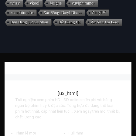
tvhay
vkool
Vuighe
vuviphimmoi
xemphimplus
Xác Sống: Daryl Dixon
ZingTV
Đơn Hàng Từ Sát Nhân
Đất Giang Hồ
Ảo Ảnh Thị Giác