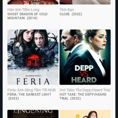
Hàn Sơn Tiềm Long
Tình Bạn
GHOST DRAGON OF COLD
CLOSE (2022)
MOUNTAIN (2014)
Feria: Ánh Sáng Tăm Tối Nhất
Hot Take: The Depp/Heard Trial
FERIA: THE DARKEST LIGHT
HOT TAKE: THE DEPP/HEARD
(2022)
TRIAL (2022)