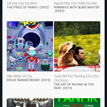
Cái Giá Của Gia Đình
Người Hầu Của Thiếu Gia Mù
THE PRICE OF FAMILY (2022)
ROMANCE WITH BLIND MASTER
(2023)
Siêu Nhân Vũ Trụ
Cuộc Đời Phi Thường Của Chú
Chó Enzo
SPACE RANGER ROGER (2015)
THE ART OF RACING IN THE
RAIN (2019)