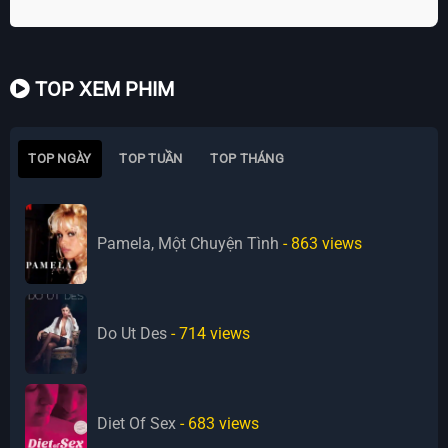
TOP XEM PHIM
TOP NGÀY
TOP TUẦN
TOP THÁNG
Pamela, Một Chuyện Tình
- 863
views
Do Ut Des
- 714
views
Diet Of Sex
- 683
views