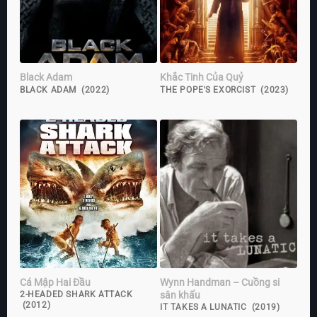
Black Adam
Khắc Tinh Của Quỷ
BLACK ADAM (2022)
THE POPE'S EXORCIST (2023)
Cá Mập Hai Đầu
Wynn Handman – Cuồng si
sân khấu
2-HEADED SHARK ATTACK
(2012)
IT TAKES A LUNATIC (2019)