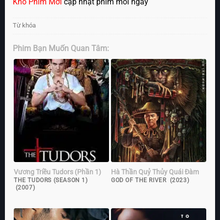
Kho Phim Mới
cập nhật phim mỗi ngày
Từ khóa
Phim Bạn Muốn Quan Tâm:
Vương Triều Tudors (Phần 1)
Hà Thần Quỷ Thủy Quái Đàm
THE TUDORS (SEASON 1)
GOD OF THE RIVER (2023)
(2007)