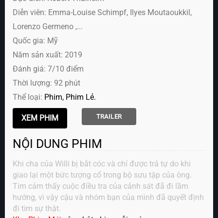
Diễn viên:
Emma-Louise Schimpf, Ilyes Moutaoukkil,
Lorenzo Germeno ,...
Quốc gia: Mỹ
Năm sản xuất: 2019
Đánh giá: 7/10 điểm
Thời lượng: 92 phút
Thể loại:
Phim
Phim Lẻ
TRAILER
NỘI DUNG PHIM
Khi cha của Willi bị bắt cóc và chỉ được trả tự do khi
giao lại một bức tượng cổ trong bộ sưu tập của ông.
Tim cảm thấy cuộc điều tra của cảnh sát đã đi lầm
hướng, vì vậy cậu và nhóm bạn của mình đã quyết định
đi tìm sự thật.