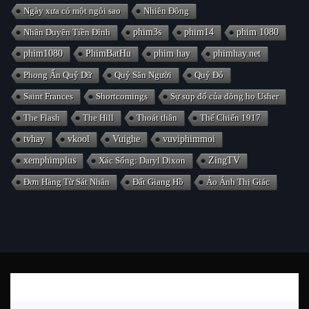
Ngày xưa có một ngôi sao
Nhiên Đông
Nhân Duyên Tiền Đình
phim3s
phim14
phim 1080
phim1080
PhimBatHu
phim hay
phimhay.net
Phong Ấn Quỷ Dữ
Quỷ Săn Người
Quỷ Đỏ
Saint Frances
Shortcomings
Sự sụp đổ của dòng họ Usher
The Flash
The Hill
Thoát thân
Thế Chiến 1917
tvhay
vkool
Vuighe
vuviphimmoi
xemphimplus
Xác Sống: Daryl Dixon
ZingTV
Đơn Hàng Từ Sát Nhân
Đất Giang Hồ
Ảo Ảnh Thị Giác