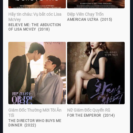
Hãy tin cháu: Vụ bắt cóc Lisa
Điệp Viên Chạy Trốn
McVey
AMERICAN ULTRA (2015)
BELIEVE ME: THE ABDUCTION
OF LISA MCVEY (2018)
Giám Đốc Thường Mời Tôi Ăn
Nữ Giám Đốc Quyến Rũ
Tối
FOR THE EMPEROR (2014)
THE DIRECTOR WHO BUYS ME
DINNER (2022)