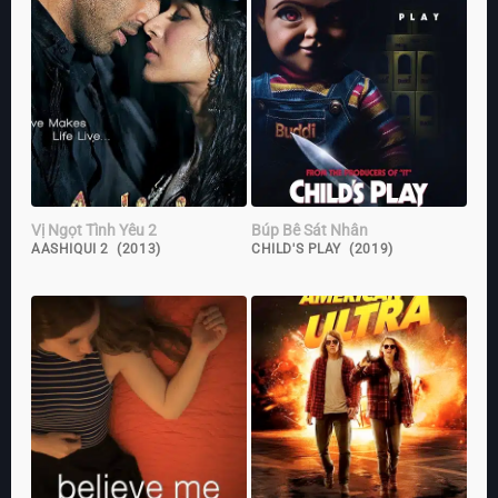
Vị Ngọt Tình Yêu 2
Búp Bê Sát Nhân
AASHIQUI 2 (2013)
CHILD'S PLAY (2019)