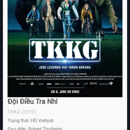
Đội Điều Tra Nhí
TKKG
(2019)
Trạng thái: HD Vietsub
Đạo diễn: Robert Thalheim