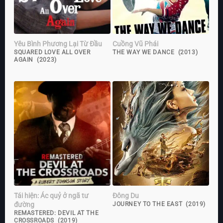
Yêu Bình Phương Lại Từ Đầu
Cuồng Vũ Phái
SQUARED LOVE ALL OVER
THE WAY WE DANCE (2013)
AGAIN (2023)
Tái hiện: Ác quỷ ở ngã tư
Đông Du
đường
JOURNEY TO THE EAST (2019)
REMASTERED: DEVIL AT THE
CROSSROADS (2019)