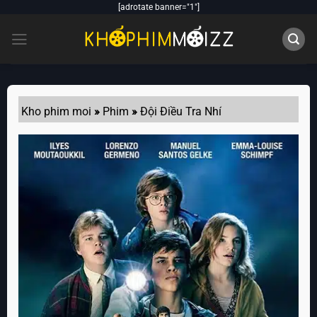
Skip
[adrotate banner="1"]
to
content
Kho phim moi
»
Phim
»
Đội Điều Tra Nhí