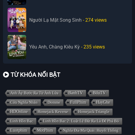
Người Lạ Mặt Song Sinh
- 274
views
Yêu Anh, Chàng Kiêu Kỳ
- 235
views
TỪ KHÓA NỔI BẬT
Anh Ấy Bước Ra Từ Ánh Lửa
BanhTV
BiluTV
Cửu Nghĩa Nhân
Domme
FullPhim
HayGhe
HDOnline
Homejack Reverse
Homejack Triangle
Linh Hồn Bạc
Linh Hồn Bạc 2: Luật Lệ Đặt Ra Là Để Phá Bỏ
Luotphim
MotPhim
Nghĩa Địa Ma Quái: Huyết Thống