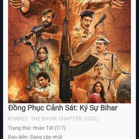
Đồng Phục Cảnh Sát: Ký Sự Bihar
KHAKEE: THE BIHAR CHAPTER
(2022)
Trạng thái: Hoàn Tất (7/7)
Đạo diễn: Đang cập nhật