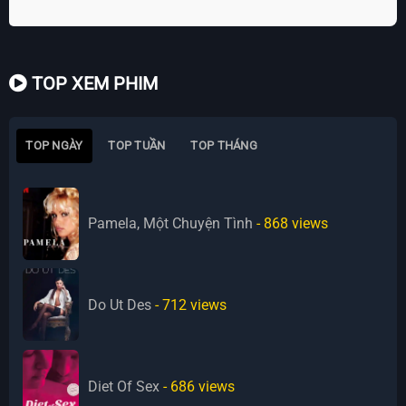
TOP XEM PHIM
TOP NGÀY
TOP TUẦN
TOP THÁNG
Pamela, Một Chuyện Tình
- 868
views
Do Ut Des
- 712
views
Diet Of Sex
- 686
views