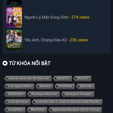
Người Lạ Mặt Song Sinh
- 274
views
Yêu Anh, Chàng Kiêu Kỳ
- 236
views
TỪ KHÓA NỔI BẬT
Anh Ấy Bước Ra Từ Ánh Lửa
BanhTV
BiluTV
Cửu Nghĩa Nhân
Domme
FullPhim
HayGhe
HDOnline
Homejack Reverse
Homejack Triangle
Linh Hồn Bạc
Linh Hồn Bạc 2: Luật Lệ Đặt Ra Là Để Phá Bỏ
Luotphim
MotPhim
Nghĩa Địa Ma Quái: Huyết Thống