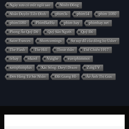
Ngày xưa có một ngôi sao
Nhiên Đông
Nhân Duyên Tiền Đình
phim3s
phim14
phim 1080
phim1080
PhimBatHu
phim hay
phimhay.net
Phong Ấn Quỷ Dữ
Quỷ Săn Người
Quỷ Đỏ
Saint Frances
Shortcomings
Sự sụp đổ của dòng họ Usher
The Flash
The Hill
Thoát thân
Thế Chiến 1917
tvhay
vkool
Vuighe
vuviphimmoi
xemphimplus
Xác Sống: Daryl Dixon
ZingTV
Đơn Hàng Từ Sát Nhân
Đất Giang Hồ
Ảo Ảnh Thị Giác