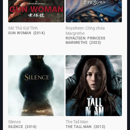
Sát Thủ Gợi Tình
Royalteen: Công chúa
Margrethe
GUN WOMAN (2014)
ROYALTEEN: PRINCESS
MARGRETHE (2023)
Silence
The Tall Man
SILENCE (2016)
THE TALL MAN (2012)