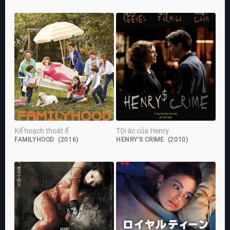
Kế hoạch thoát ế
Tội ác của Henry
FAMILYHOOD (2016)
HENRY'S CRIME (2010)