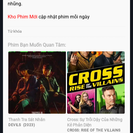
nhũng.
Kho Phim Mới
cập nhật phim mỗi ngày
Từ khóa
Phim Bạn Muốn Quan Tâm:
Thanh Tra Sát Nhân
Cross: Sự Trỗi Dậy Của Những
Kẻ Phản Diện
DEVILS (2023)
CROSS: RISE OF THE VILLAINS