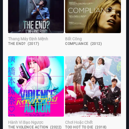
Thang Máy Định Mệnh
Bất Công
THE END? (2017)
COMPLIANCE (2012)
Hành Vi Bạo Ngược
Chơi Hoặc Chết
THE VIOLENCE ACTION (2022)
TOO HOT TO DIE (2018)