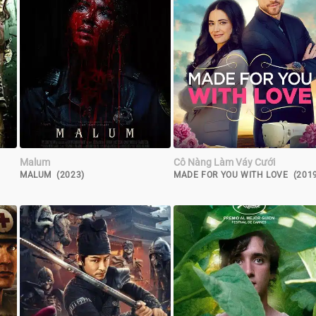
Malum
Cô Nàng Làm Váy Cưới
MALUM (2023)
MADE FOR YOU WITH LOVE (201