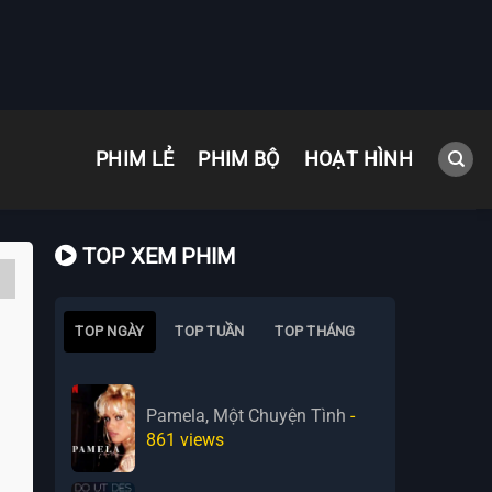
PHIM LẺ
PHIM BỘ
HOẠT HÌNH
TOP XEM PHIM
TOP NGÀY
TOP TUẦN
TOP THÁNG
Pamela, Một Chuyện Tình
-
861
views