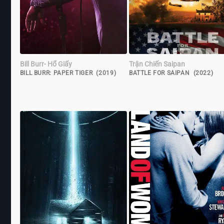
Bill Burr- Hổ Giấy
Trận Chiến Saipan
BILL BURR: PAPER TIGER (2019)
BATTLE FOR SAIPAN (2022)