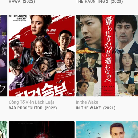
HAWA (2022)
THE HAUNTING 2 (2023)
Công Tố Viên Lách Luật
In the Wake
BAD PROSECUTOR (2022)
IN THE WAKE (2021)