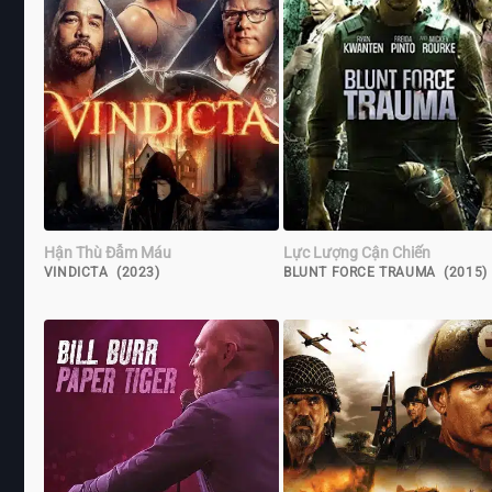
Hận Thù Đẫm Máu
Lực Lượng Cận Chiến
VINDICTA (2023)
BLUNT FORCE TRAUMA (2015)