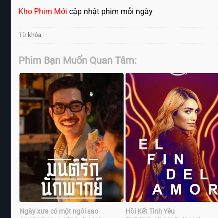
Kho Phim Mới
cập nhật phim mỗi ngày
Từ khóa
Phim Bạn Muốn Quan Tâm:
Ngày xưa có một ngôi sao
Hồi Kết Tình Yêu