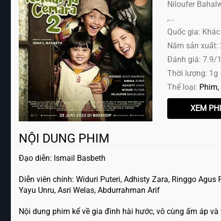
Niloufer Bahal
,...
Quốc gia: Khác
Năm sản xuất:
Đánh giá: 7.9/
Thời lượng: 1g
Thể loại:
Phim
NỘI DUNG PHIM
Đạo diễn: Ismail Basbeth
Diễn viên chính: Widuri Puteri, Adhisty Zara, Ringgo Agu
Yayu Unru, Asri Welas, Abdurrahman Arif
Nội dung phim kể về gia đình hài hước, vô cùng ấm áp và