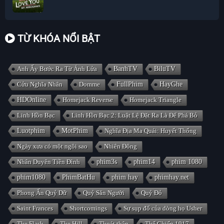
TỪ KHÓA NỔI BẬT
Anh Ấy Bước Ra Từ Ánh Lửa
BanhTV
BiluTV
Cửu Nghĩa Nhân
Domme
FullPhim
HayGhe
HDOnline
Homejack Reverse
Homejack Triangle
Linh Hồn Bạc
Linh Hồn Bạc 2: Luật Lệ Đặt Ra Là Để Phá Bỏ
Luotphim
MotPhim
Nghĩa Địa Ma Quái: Huyết Thống
Ngày xưa có một ngôi sao
Nhiên Đông
Nhân Duyên Tiền Đình
phim3s
phim14
phim 1080
phim1080
PhimBatHu
phim hay
phimhay.net
Phong Ấn Quỷ Dữ
Quỷ Săn Người
Quỷ Đỏ
Saint Frances
Shortcomings
Sự sụp đổ của dòng họ Usher
The Flash
The Hill
Thoát thân
Thế Chiến 1917