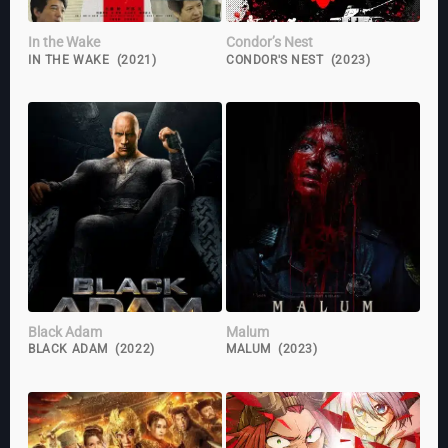
In the Wake
Condor’s Nest
IN THE WAKE (2021)
CONDOR'S NEST (2023)
Black Adam
Malum
BLACK ADAM (2022)
MALUM (2023)