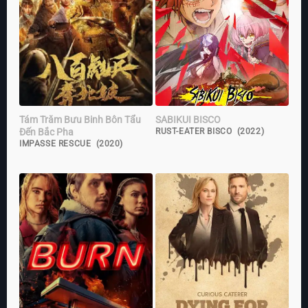
Tám Trăm Bưu Binh Bôn Tẩu
SABIKUI BISCO
Đến Bắc Pha
RUST-EATER BISCO (2022)
IMPASSE RESCUE (2020)