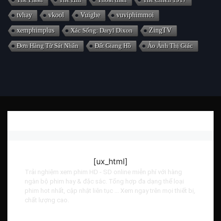
tvhay
vkool
Vuighe
vuviphimmoi
xemphimplus
Xác Sống: Daryl Dixon
ZingTV
Đơn Hàng Từ Sát Nhân
Đất Giang Hồ
Ảo Ảnh Thị Giác