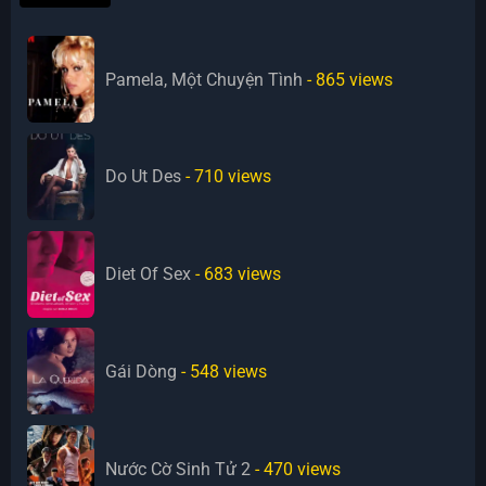
Pamela, Một Chuyện Tình
- 865
views
Do Ut Des
- 710
views
Diet Of Sex
- 683
views
Gái Dòng
- 548
views
Nước Cờ Sinh Tử 2
- 470
views