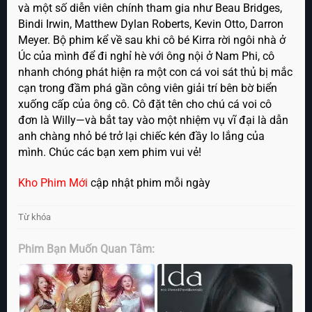
và một số diễn viên chính tham gia như Beau Bridges,
Bindi Irwin, Matthew Dylan Roberts, Kevin Otto, Darron
Meyer. Bộ phim kể về sau khi cô bé Kirra rời ngôi nhà ở
Úc của mình để đi nghỉ hè với ông nội ở Nam Phi, cô
nhanh chóng phát hiện ra một con cá voi sát thủ bị mắc
cạn trong đầm phá gần công viên giải trí bên bờ biển
xuống cấp của ông cô. Cô đặt tên cho chú cá voi cô
đơn là Willy—và bắt tay vào một nhiệm vụ vĩ đại là dẫn
anh chàng nhỏ bé trở lại chiếc kén đầy lo lắng của
mình. Chúc các bạn xem phim vui vẻ!
Kho Phim Mới
cập nhật phim mỗi ngày
Từ khóa
Phim Bạn Muốn Quan Tâm: