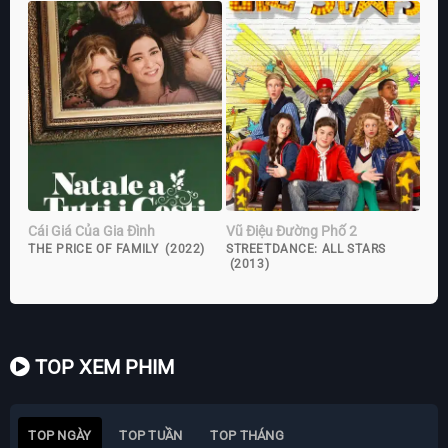
Cái Giá Của Gia Đình
Vũ Điệu Đường Phố 2
THE PRICE OF FAMILY (2022)
STREETDANCE: ALL STARS
(2013)
TOP XEM PHIM
TOP NGÀY
TOP TUẦN
TOP THÁNG