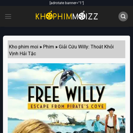
Skip
[adrotate banner="1"]
to
content
Kho phim moi
»
Phim
»
Giải Cứu Willy: Thoát Khỏi
Vịnh Hải Tặc