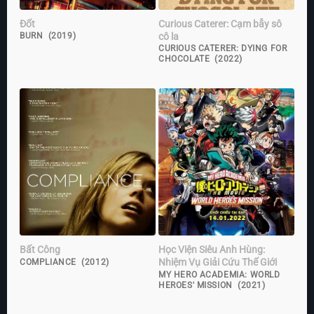
Đốt
Curious Caterer: Cạm bẫy sô
cô la
BURN (2019)
CURIOUS CATERER: DYING FOR
CHOCOLATE (2022)
Bất Công
Học Viện Siêu Anh Hùng:
Nhiệm Vụ Giải Cứu Thế Giới
COMPLIANCE (2012)
MY HERO ACADEMIA: WORLD
HEROES' MISSION (2021)