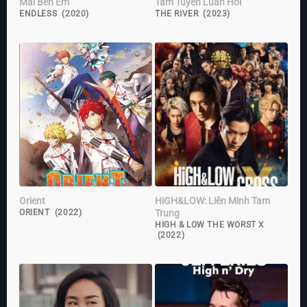
Mãi Bên Em
Tam Tuyến Luân Hồi
ENDLESS (2020)
THE RIVER (2023)
Orient
HiGH&LOW: Liên Minh Tam
Trung
ORIENT (2022)
HIGH & LOW THE WORST X
(2022)