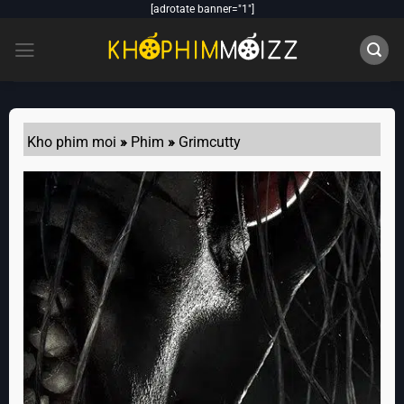
Skip
[adrotate banner="1"]
to
content
Kho phim moi
»
Phim
»
Grimcutty