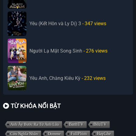
Yêu (Kết Hôn và Ly Dị) 3
- 347
views
Người Lạ Mặt Song Sinh
- 276
views
Yêu Anh, Chàng Kiêu Kỳ
- 232
views
TỪ KHÓA NỔI BẬT
Anh Ấy Bước Ra Từ Ánh Lửa
BanhTV
BiluTV
Cửu Nghĩa Nhân
Domme
FullPhim
HayGhe