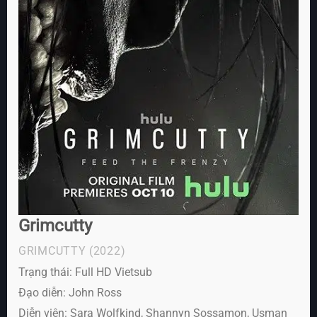
Grimcutty
GRIMCUTTY
(2022)
Trạng thái: Full HD Vietsub
Đạo diễn: John Ross
Diễn viên:
Sara Wolfkind, Shannyn Sossamon, Usman