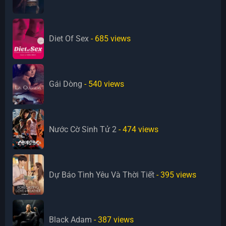
Diet Of Sex
- 685
views
Gái Dòng
- 540
views
Nước Cờ Sinh Tử 2
- 474
views
Dự Báo Tình Yêu Và Thời Tiết
- 395
views
Black Adam
- 387
views