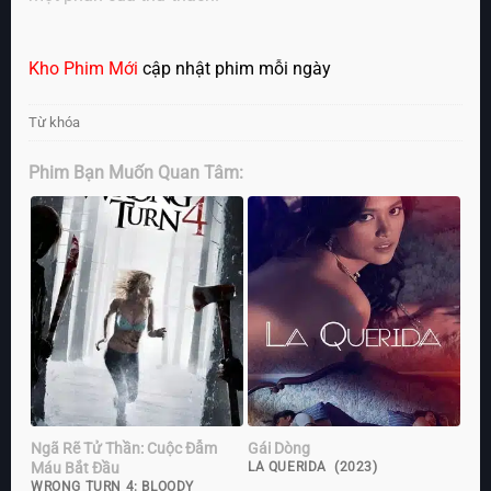
Kho Phim Mới
cập nhật phim mỗi ngày
Từ khóa
Phim Bạn Muốn Quan Tâm:
Ngã Rẽ Tử Thần: Cuộc Đẫm
Gái Dòng
Máu Bắt Đầu
LA QUERIDA (2023)
WRONG TURN 4: BLOODY