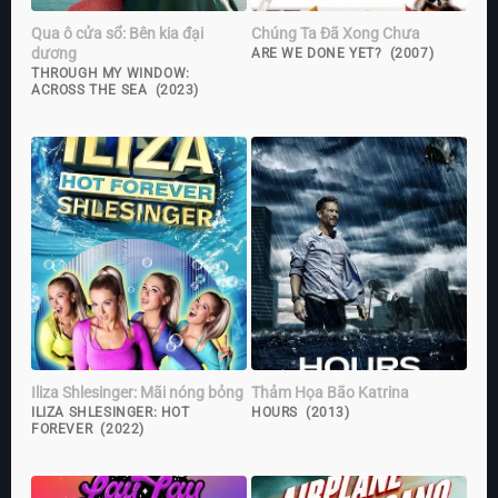
Qua ô cửa sổ: Bên kia đại
Chúng Ta Đã Xong Chưa
dương
ARE WE DONE YET? (2007)
THROUGH MY WINDOW:
ACROSS THE SEA (2023)
Iliza Shlesinger: Mãi nóng bỏng
Thảm Họa Bão Katrina
ILIZA SHLESINGER: HOT
HOURS (2013)
FOREVER (2022)