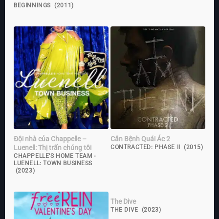
BEGINNINGS (2011)
Đội nhà của Chappelle –
Căn Bệnh Quái Ác 2
Luenell: Thị trấn chúng tôi
CONTRACTED: PHASE II (2015)
CHAPPELLE'S HOME TEAM -
LUENELL: TOWN BUSINESS
(2023)
The Dive
THE DIVE (2023)