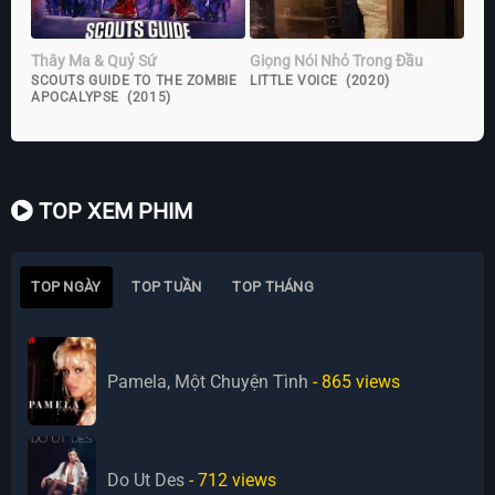
Thây Ma & Quỷ Sứ
Giọng Nói Nhỏ Trong Đầu
SCOUTS GUIDE TO THE ZOMBIE
LITTLE VOICE (2020)
APOCALYPSE (2015)
TOP XEM PHIM
TOP NGÀY
TOP TUẦN
TOP THÁNG
Pamela, Một Chuyện Tình
- 865
views
Do Ut Des
- 712
views