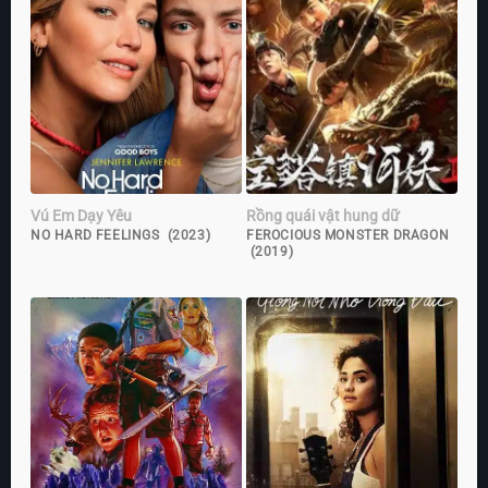
Vú Em Dạy Yêu
Rồng quái vật hung dữ
NO HARD FEELINGS (2023)
FEROCIOUS MONSTER DRAGON
(2019)