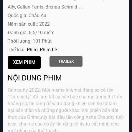
Ally, Callan Farris, Brenda Schmid ,...
Quốc gia: Châu Âu
Năm sản xuất: 2022
Đánh giá: 8.5/10 điểm
Thời lượng: 101 Phút
Thể loại:
Phim
Phim Lẻ
TRAILER
NỘI DUNG PHIM
Grimcutty 2022: Một meme internet đáng sợ có tên
“Grimcutty” đã làm tất cả các bậc cha mẹ trong thị trấn
hoảng sợ, tin rằng điều đó đang khiến con họ tự làm
hại bản thân và những người khác. Khi phiên bản đời
thực của Grimcutty bắt đầu tấn công Asha Chaudry tuổi
teen, cha mẹ của cô ấy tin rằng cô ấy tự cắt mình như
một phần của thử thách.