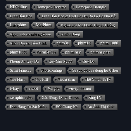
HDOnline
Homejack Reverse
Homejack Triangle
Linh Hồn Bạc
Linh Hồn Bạc 2: Luật Lệ Đặt Ra Là Để Phá Bỏ
Luotphim
MotPhim
Nghĩa Địa Ma Quái: Huyết Thống
Ngày xưa có một ngôi sao
Nhiên Đông
Nhân Duyên Tiền Đình
phim3s
phim14
phim 1080
phim1080
PhimBatHu
phim hay
phimhay.net
Phong Ấn Quỷ Dữ
Quỷ Săn Người
Quỷ Đỏ
Saint Frances
Shortcomings
Sự sụp đổ của dòng họ Usher
The Flash
The Hill
Thoát thân
Thế Chiến 1917
tvhay
vkool
Vuighe
vuviphimmoi
xemphimplus
Xác Sống: Daryl Dixon
ZingTV
Đơn Hàng Từ Sát Nhân
Đất Giang Hồ
Ảo Ảnh Thị Giác