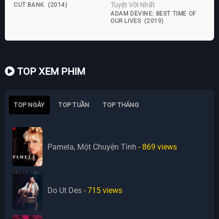
Tuyệt Vời Nhất
CUT BANK (2014)
ADAM DEVINE: BEST TIME OF
OUR LIVES (2019)
TOP XEM PHIM
TOP NGÀY
TOP TUẦN
TOP THÁNG
Pamela, Một Chuyện Tình
- 869
views
Do Ut Des
- 715
views