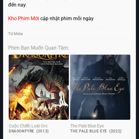
đến nay.
Kho Phim Mới
cập nhật phim mỗi ngày
Từ khóa
Phim Bạn Muốn Quan Tâm:
Cuộc Chiến Loài Orc
The Pale Blue Eye
DRAGONFYRE (2013)
THE PALE BLUE EYE (2022)