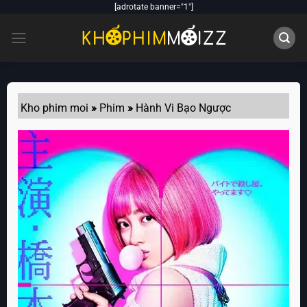
Skip
[adrotate banner="1"]
to
content
Kho phim moi
»
Phim
»
Hành Vi Bạo Ngược