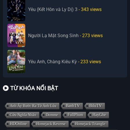
Yêu (Kết Hôn và Ly Dị) 3
- 343
views
Người Lạ Mặt Song Sinh
- 273
views
Yêu Anh, Chàng Kiêu Kỳ
- 233
views
TỪ KHÓA NỔI BẬT
Anh Ấy Bước Ra Từ Ánh Lửa
BanhTV
BiluTV
Cửu Nghĩa Nhân
Domme
FullPhim
HayGhe
HDOnline
Homejack Reverse
Homejack Triangle