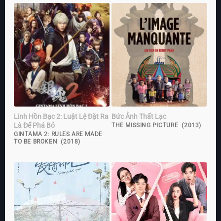
Linh Hồn Bạc 2: Luật Lệ Đặt Ra
Bức Ảnh Thất Lạc
Là Để Phá Bỏ
THE MISSING PICTURE (2013)
GINTAMA 2: RULES ARE MADE
TO BE BROKEN (2018)