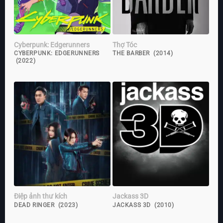
Cyberpunk: Edgerunners
Thợ Tóc
CYBERPUNK: EDGERUNNERS
THE BARBER (2014)
(2022)
Điệp ảnh thư kích
Jackass 3D
DEAD RINGER (2023)
JACKASS 3D (2010)