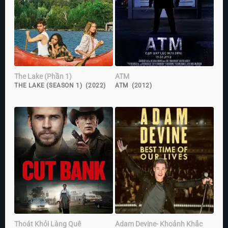
The Lake (Phần 1)
ATM
THE LAKE (SEASON 1) (2022)
ATM (2012)
Thoát Khỏi Làng Quê
Adam Devine- Khoảnh Khắc