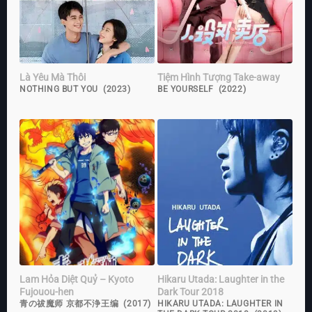
Là Yêu Mà Thôi
Tiệm Hình Tượng Take-away
NOTHING BUT YOU (2023)
BE YOURSELF (2022)
Lam Hỏa Diệt Quỷ – Kyoto
Hikaru Utada: Laughter in the
Fujouou-hen
Dark Tour 2018
青の祓魔师 京都不浄王编 (2017)
HIKARU UTADA: LAUGHTER IN