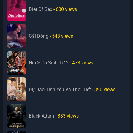
Diet Of Sex
- 680
views
Gái Dòng
- 548
views
Nước Cờ Sinh Tử 2
- 473
views
Dự Báo Tình Yêu Và Thời Tiết
- 390
views
Black Adam
- 383
views