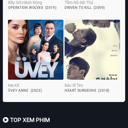
Bầy Sói Hành Động
Tầm Nã Sát Thủ
OPERATION WOLVES (2019)
DRIVEN TO KILL (2009)
Mẹ Kế
Bác Sĩ Tim
ÜVEY ANNE (2023)
HEART SURGEONS (2018)
TOP XEM PHIM