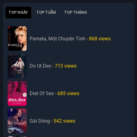
TOP NGÀY
TOP TUẦN
TOP THÁNG
Pamela, Một Chuyện Tình
- 868
views
Do Ut Des
- 713
views
Diet Of Sex
- 685
views
Gái Dòng
- 542
views