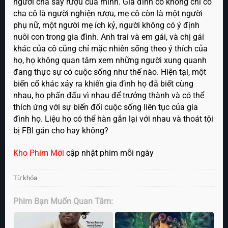
người cha say rượu của mình. Gia đình cô không chỉ có
cha cô là người nghiện rượu, mẹ cô còn là một người
phụ nữ, một người mẹ ích kỷ, người không có ý định
nuôi con trong gia đình. Anh trai và em gái, và chị gái
khác của cô cũng chỉ mặc nhiên sống theo ý thích của
họ, họ không quan tâm xem những người xung quanh
đang thực sự có cuộc sống như thế nào. Hiện tại, một
biến cố khác xảy ra khiến gia đình họ đã biết cùng
nhau, họ phấn đấu vì nhau để trưởng thành và có thể
thích ứng với sự biến đổi cuộc sống liên tục của gia
đình họ. Liệu họ có thể hàn gắn lại với nhau và thoát tội
bị FBI gán cho hay không?
Kho Phim Mới
cập nhật phim mỗi ngày
Từ khóa
Phim Bạn Muốn Quan Tâm: