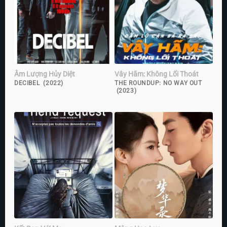
Âm Lượng Hủy Diệt
Vây Hãm: Không Lối Thoát
DECIBEL (2022)
THE ROUNDUP: NO WAY OUT
(2023)