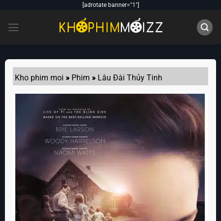
Skip
[adrotate banner="1"]
to
content
Kho phim moi
»
Phim
»
Lâu Đài Thủy Tinh