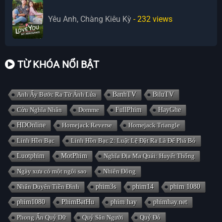
Yêu Anh, Chàng Kiêu Kỳ
- 232
views
TỪ KHÓA NỔI BẬT
Anh Ấy Bước Ra Từ Ánh Lửa
BanhTV
BiluTV
Cửu Nghĩa Nhân
Domme
FullPhim
HayGhe
HDOnline
Homejack Reverse
Homejack Triangle
Linh Hồn Bạc
Linh Hồn Bạc 2: Luật Lệ Đặt Ra Là Để Phá Bỏ
Luotphim
MotPhim
Nghĩa Địa Ma Quái: Huyết Thống
Ngày xưa có một ngôi sao
Nhiên Đông
Nhân Duyên Tiền Đình
phim3s
phim14
phim 1080
phim1080
PhimBatHu
phim hay
phimhay.net
Phong Ấn Quỷ Dữ
Quỷ Săn Người
Quỷ Đỏ