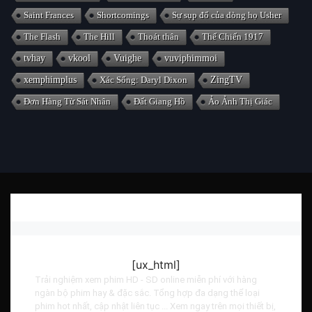
Saint Frances
Shortcomings
Sự sụp đổ của dòng họ Usher
The Flash
The Hill
Thoát thân
Thế Chiến 1917
tvhay
vkool
Vuighe
vuviphimmoi
xemphimplus
Xác Sống: Daryl Dixon
ZingTV
Đơn Hàng Từ Sát Nhân
Đất Giang Hồ
Ảo Ảnh Thị Giác