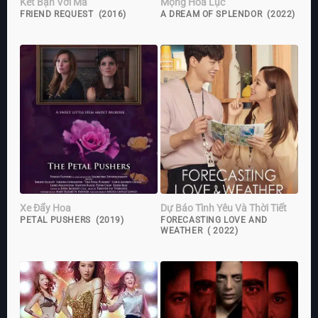
Kết Bạn Với Ma
Mộng Hoa Lục
FRIEND REQUEST (2016)
A DREAM OF SPLENDOR (2022)
Xe Đẩy Hoa
Dự Báo Tình Yêu Và Thời Tiết
PETAL PUSHERS (2019)
FORECASTING LOVE AND
WEATHER ( 2022)