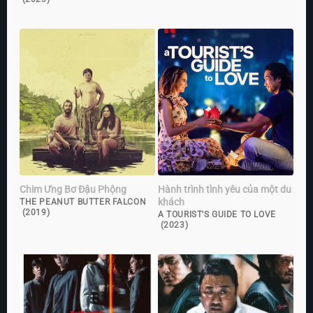
Chim Ưng Bơ Đậu Phộng
Hành trình tình yêu của một du
khách
THE PEANUT BUTTER FALCON
(2019)
A TOURIST'S GUIDE TO LOVE
(2023)