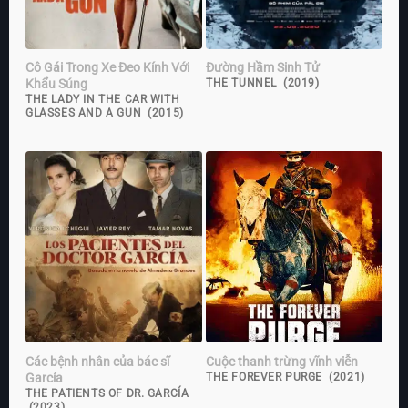
Cô Gái Trong Xe Đeo Kính Với
Đường Hầm Sinh Tử
Khẩu Súng
THE TUNNEL (2019)
THE LADY IN THE CAR WITH
GLASSES AND A GUN (2015)
Các bệnh nhân của bác sĩ
Cuộc thanh trừng vĩnh viễn
García
THE FOREVER PURGE (2021)
THE PATIENTS OF DR. GARCÍA
(2023)