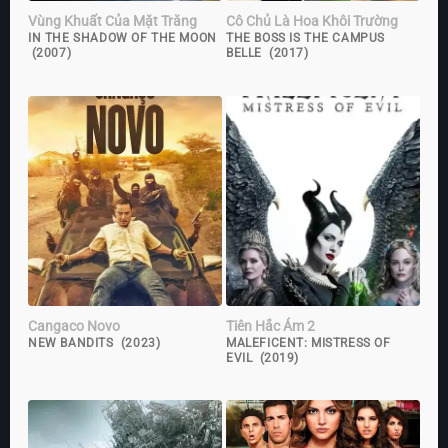
Vùng Khuất Của Mặt Trăng
Cô Chủ Là Hoa Khôi Trường
IN THE SHADOW OF THE MOON
THE BOSS IS THE CAMPUS
(2007)
BELLE (2017)
Cangaco Novo
Tiên Hắc Ám 2
NEW BANDITS (2023)
MALEFICENT: MISTRESS OF
EVIL (2019)