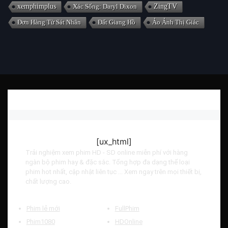
xemphimplus
Xác Sống: Daryl Dixon
ZingTV
Đơn Hàng Từ Sát Nhân
Đất Giang Hồ
Ảo Ảnh Thị Giác