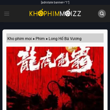
Skip
[adrotate banner="1"]
to
content
Kho phim moi
»
Phim
»
Long Hổ Bá Vương