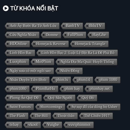
TỪ KHÓA NỔI BẬT
Anh Ấy Bước Ra Từ Ánh Lửa
BanhTV
BiluTV
Cửu Nghĩa Nhân
Domme
FullPhim
HayGhe
HDOnline
Homejack Reverse
Homejack Triangle
Linh Hồn Bạc
Linh Hồn Bạc 2: Luật Lệ Đặt Ra Là Để Phá Bỏ
Luotphim
MotPhim
Nghĩa Địa Ma Quái: Huyết Thống
Ngày xưa có một ngôi sao
Nhiên Đông
Nhân Duyên Tiền Đình
phim3s
phim14
phim 1080
phim1080
PhimBatHu
phim hay
phimhay.net
Phong Ấn Quỷ Dữ
Quỷ Săn Người
Quỷ Đỏ
Saint Frances
Shortcomings
Sự sụp đổ của dòng họ Usher
The Flash
The Hill
Thoát thân
Thế Chiến 1917
tvhay
vkool
Vuighe
vuviphimmoi