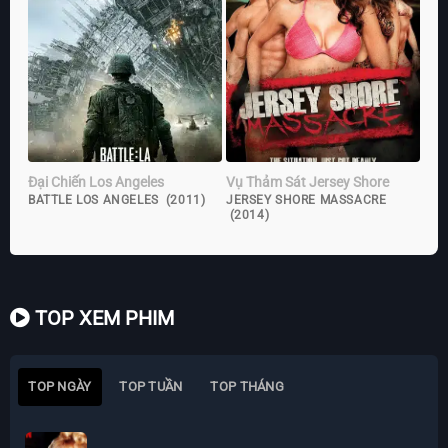
Đại Chiến Los Angeles
Vụ Thảm Sát Jersey Shore
BATTLE LOS ANGELES (2011)
JERSEY SHORE MASSACRE
(2014)
TOP XEM PHIM
TOP NGÀY
TOP TUẦN
TOP THÁNG