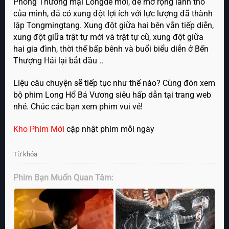
Phòng Thương mại Longde mới, để mở rộng lãnh thổ
của mình, đã có xung đột lợi ích với lực lượng đã thành
lập Tongmingtang. Xung đột giữa hai bên vẫn tiếp diễn,
xung đột giữa trật tự mới và trật tự cũ, xung đột giữa
hai gia đình, thời thế bấp bênh và buổi biểu diễn ở Bến
Thượng Hải lại bắt đầu ..
Liệu câu chuyện sẽ tiếp tục như thế nào? Cùng đón xem
bộ phim Long Hổ Bá Vương siêu hấp dẫn tại trang web
nhé. Chúc các bạn xem phim vui vẻ!
Kho Phim Mới
cập nhật phim mỗi ngày
Từ khóa
Phim Bạn Muốn Quan Tâm: