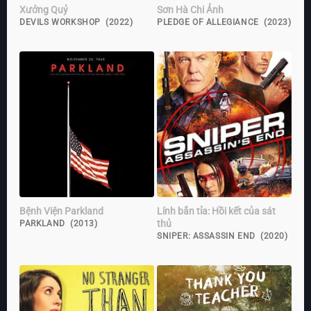
Xưởng Quỷ
Sơn Hà Chi Ảnh
DEVILS WORKSHOP (2022)
PLEDGE OF ALLEGIANCE (2023)
Bệnh Viện Parkland
Lính bắn tỉa: Hồi kết của sát
thủ
PARKLAND (2013)
SNIPER: ASSASSIN END (2020)