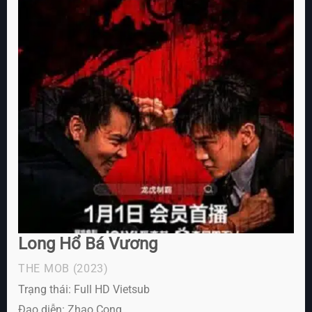
Long Hổ Bá Vương
THE MOB
(2023)
Trạng thái: Full HD Vietsub
Đạo diễn: Zhao Cong