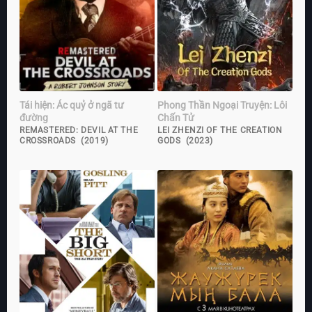
Tái hiện: Ác quỷ ở ngã tư
Phong Thần Ngoại Truyện: Lôi
đường
Chấn Tử
REMASTERED: DEVIL AT THE
LEI ZHENZI OF THE CREATION
CROSSROADS (2019)
GODS (2023)