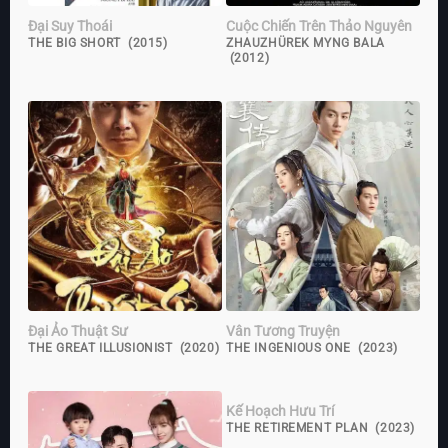
Đại Suy Thoái
Cuộc Chiến Trên Thảo Nguyên
THE BIG SHORT (2015)
ZHAUZHÜREK MYNG BALA
(2012)
Đại Ảo Thuật Sư
Vân Tương Truyện
THE GREAT ILLUSIONIST (2020)
THE INGENIOUS ONE (2023)
Kế Hoạch Hưu Trí
THE RETIREMENT PLAN (2023)