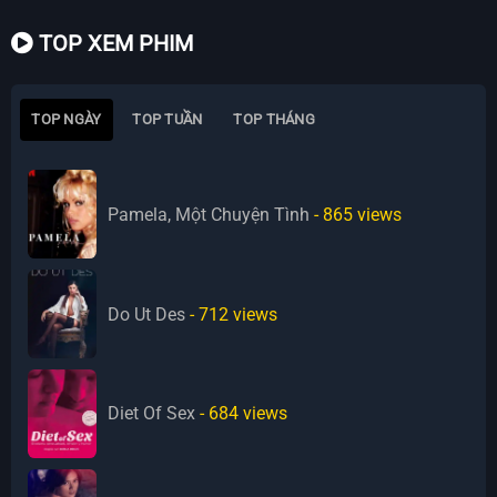
TOP XEM PHIM
TOP NGÀY
TOP TUẦN
TOP THÁNG
Pamela, Một Chuyện Tình
- 865
views
Do Ut Des
- 712
views
Diet Of Sex
- 684
views