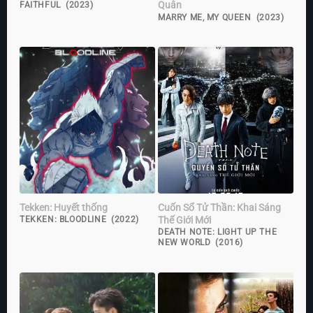
Quân
FAITHFUL (2023)
MARRY ME, MY QUEEN (2023)
Tekken: Huyết thống
Cuốn Sổ Tử Thần: Khai Sáng
Thế Giới Mới
TEKKEN: BLOODLINE (2022)
DEATH NOTE: LIGHT UP THE
NEW WORLD (2016)