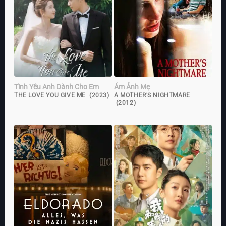
Tình Yêu Anh Dành Cho Em
Ám Ảnh Mẹ
THE LOVE YOU GIVE ME (2023)
A MOTHER'S NIGHTMARE
(2012)