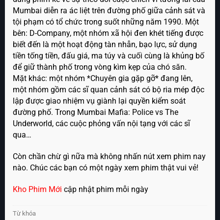
Mumbai diễn ra ác liệt trên đường phố giữa cảnh sát và
tội phạm có tổ chức trong suốt những năm 1990. Một
bên: D-Company, một nhóm xã hội đen khét tiếng được
biết đến là một hoạt động tàn nhẫn, bạo lực, sử dụng
tiền tống tiền, đấu giá, ma túy và cuối cùng là khủng bố
để giữ thành phố trong vòng kìm kẹp của chó săn.
Mặt khác: một nhóm *Chuyên gia gặp gỡ* đang lên,
một nhóm gồm các sĩ quan cảnh sát có bộ ria mép độc
lập được giao nhiệm vụ giành lại quyền kiểm soát
đường phố. Trong Mumbai Mafia: Police vs The
Underworld, các cuộc phỏng vấn nội tạng với các sĩ
qua…
Còn chần chừ gì nữa mà không nhấn nút xem phim nay
nào. Chúc các bạn có một ngày xem phim thật vui vẻ!
Kho Phim Mới
cập nhật phim mỗi ngày
Từ khóa