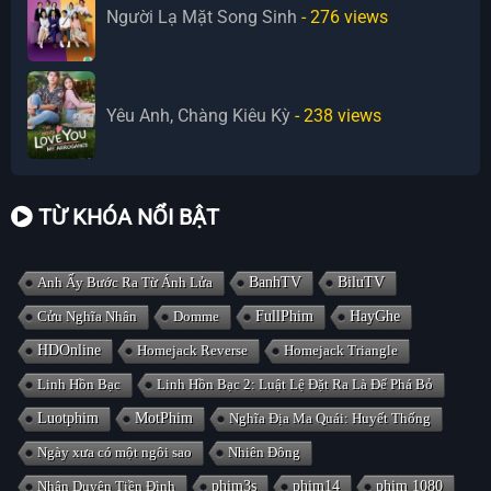
Người Lạ Mặt Song Sinh
- 276
views
Yêu Anh, Chàng Kiêu Kỳ
- 238
views
TỪ KHÓA NỔI BẬT
Anh Ấy Bước Ra Từ Ánh Lửa
BanhTV
BiluTV
Cửu Nghĩa Nhân
Domme
FullPhim
HayGhe
HDOnline
Homejack Reverse
Homejack Triangle
Linh Hồn Bạc
Linh Hồn Bạc 2: Luật Lệ Đặt Ra Là Để Phá Bỏ
Luotphim
MotPhim
Nghĩa Địa Ma Quái: Huyết Thống
Ngày xưa có một ngôi sao
Nhiên Đông
Nhân Duyên Tiền Đình
phim3s
phim14
phim 1080