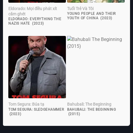
Eldorado: Mọi điều phát xít
Tuổi Trẻ Và Tôi
căm ghét
YOUNG PEOPLE AND THEIR
YOUTH OF CHINA (2023)
ELDORADO: EVERYTHING THE
NAZIS HATE (2023)
Tom Segura: Búa tạ
Bahubali: The Beginning
TOM SEGURA: SLEDGEHAMMER
BAHUBALI: THE BEGINNING
(2023)
(2015)