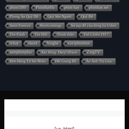
phim1080
PhimBatHu
phim hay
phimhay.net
Phong Ấn Quỷ Dữ
Quỷ Săn Người
Quỷ Đỏ
Saint Frances
Shortcomings
Sự sụp đổ của dòng họ Usher
The Flash
The Hill
Thoát thân
Thế Chiến 1917
tvhay
vkool
Vuighe
vuviphimmoi
xemphimplus
Xác Sống: Daryl Dixon
ZingTV
Đơn Hàng Từ Sát Nhân
Đất Giang Hồ
Ảo Ảnh Thị Giác