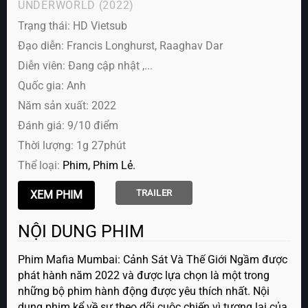
UNDERWORLD
(2022)
Trạng thái: HD Vietsub
Đạo diễn: Francis Longhurst, Raaghav Dar
Diễn viên:
Đang cập nhật ,...
Quốc gia: Anh
Năm sản xuất: 2022
Đánh giá: 9/10 điểm
Thời lượng: 1g 27phút
Thể loại:
Phim
Phim Lẻ
TRAILER
NỘI DUNG PHIM
Phim Mafia Mumbai: Cảnh Sát Và Thế Giới Ngầm được
phát hành năm 2022 và được lựa chọn là một trong
những bộ phim hành động được yêu thích nhất. Nội
dung phim kể về sự theo dõi cuộc chiến vì tương lai của