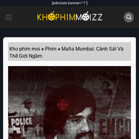
Skip
[adrotate banner="1"]
to
content
Kho phim moi
»
Phim
»
Mafia Mumbai: Cảnh Sát Và
Thế Giới Ngầm