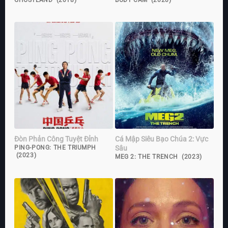
GHOSTLAND (2018)
BODY CAM (2020)
Đòn Phản Công Tuyệt Đỉnh
Cá Mập Siêu Bạo Chúa 2: Vực
Sâu
PING-PONG: THE TRIUMPH
(2023)
MEG 2: THE TRENCH (2023)