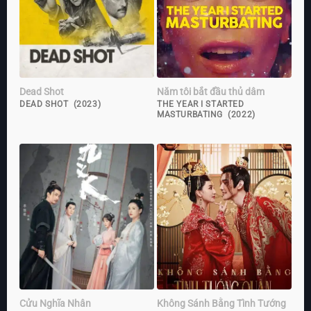
Dead Shot
Năm tôi bắt đầu thủ dâm
DEAD SHOT (2023)
THE YEAR I STARTED
MASTURBATING (2022)
Cửu Nghĩa Nhân
Không Sánh Bằng Tình Tướng