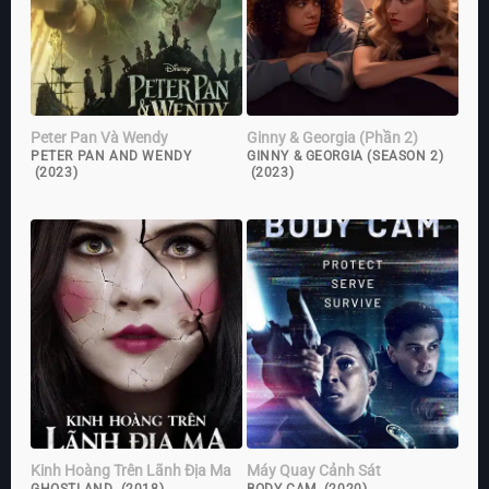
Peter Pan Và Wendy
Ginny & Georgia (Phần 2)
PETER PAN AND WENDY
GINNY & GEORGIA (SEASON 2)
(2023)
(2023)
Kinh Hoàng Trên Lãnh Địa Ma
Máy Quay Cảnh Sát