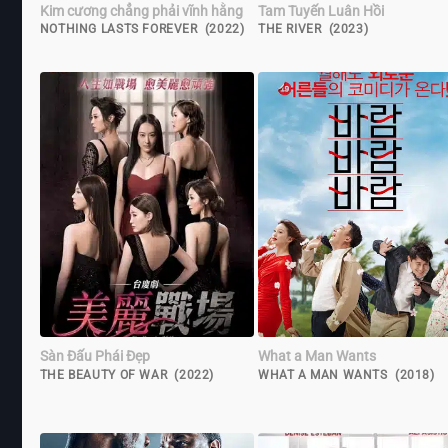
Kim cương chẳng phải vĩnh hằng
Tam Tuyến Luân Hồi
NOTHING LASTS FOREVER (2022)
THE RIVER (2023)
Sàn Đấu Phái Đẹp
What a Man Wants
THE BEAUTY OF WAR (2022)
WHAT A MAN WANTS (2018)