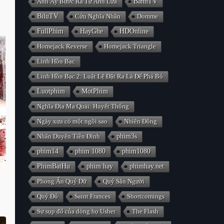
Anh Ấy Bước Ra Từ Ánh Lửa
BanhTV
BiluTV
Cửu Nghĩa Nhân
Domme
FullPhim
HayGhe
HDOnline
Homejack Reverse
Homejack Triangle
Linh Hồn Bạc
Linh Hồn Bạc 2: Luật Lệ Đặt Ra Là Để Phá Bỏ
Luotphim
MotPhim
Nghĩa Địa Ma Quái: Huyết Thống
Ngày xưa có một ngôi sao
Nhiên Đông
Nhân Duyên Tiền Đình
phim3s
phim14
phim 1080
phim1080
PhimBatHu
phim hay
phimhay.net
Phong Ấn Quỷ Dữ
Quỷ Săn Người
Quỷ Đỏ
Saint Frances
Shortcomings
Sự sụp đổ của dòng họ Usher
The Flash