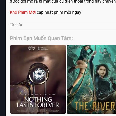
được gợi mở ra bí mật của cú điện thoại trong này chuyến
Kho Phim Mới
cập nhật phim mỗi ngày
Từ khóa
Phim Bạn Muốn Quan Tâm: