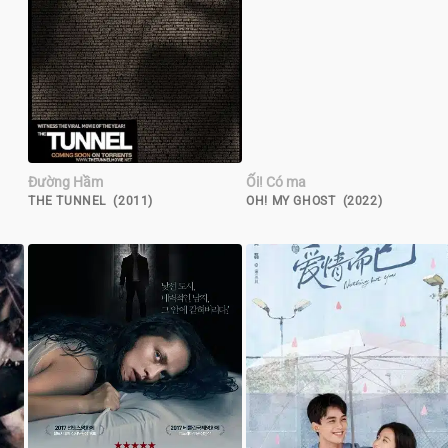
Đường Hầm
Ối! Có ma
THE TUNNEL (2011)
OH! MY GHOST (2022)