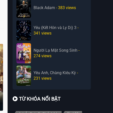
Black Adam
- 383
views
Yêu (Kết Hôn và Ly Dị) 3
-
341
views
Người Lạ Mặt Song Sinh
-
274
views
Yêu Anh, Chàng Kiêu Kỳ
-
231
views
TỪ KHÓA NỔI BẬT