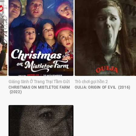
Giáng Sinh Ở Trang Trại Tầm Gửi
Trò chơi gọi hồn 2
CHRISTMAS ON MISTLETOE FARM
OUIJA: ORIGIN OF EVIL (2016)
(2022)