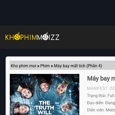
Skip
to
content
Kho phim moi
»
Phim
»
Máy bay mất tích (Phần 4)
Máy bay m
MANIFEST (S
Trạng thái: Ful
Đạo diễn: Đang
Diễn viên:
Melis