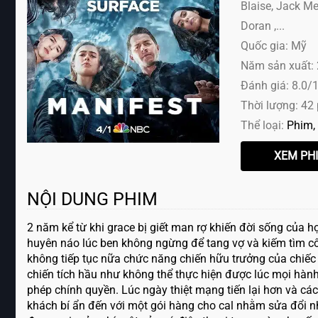
Blaise, Jack Me
Doran ,...
Quốc gia: Mỹ
Năm sản xuất:
Đánh giá: 8.0/
Thời lượng: 42
Thể loại:
Phim
NỘI DUNG PHIM
2 năm kể từ khi grace bị giết man rợ khiến đời sống của họ
huyên náo lúc ben không ngừng để tang vợ và kiếm tìm cô 
không tiếp tục nữa chức năng chiến hữu trưởng của chiếc
chiến tích hầu như không thể thực hiện được lúc mọi hàn
phép chính quyền. Lúc ngày thiệt mạng tiến lại hơn và cá
khách bí ẩn đến với một gói hàng cho cal nhằm sửa đổi nhi