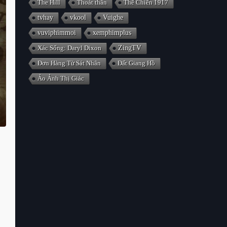
The Hill
Thoát thân
Thế Chiến 1917
tvhay
vkool
Vuighe
vuviphimmoi
xemphimplus
Xác Sống: Daryl Dixon
ZingTV
Đơn Hàng Từ Sát Nhân
Đất Giang Hồ
Ảo Ảnh Thị Giác