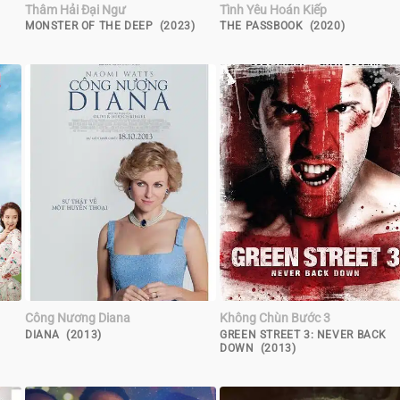
Thâm Hải Đại Ngư
Tình Yêu Hoán Kiếp
MONSTER OF THE DEEP (2023)
THE PASSBOOK (2020)
Công Nương Diana
Không Chùn Bước 3
DIANA (2013)
GREEN STREET 3: NEVER BACK
DOWN (2013)