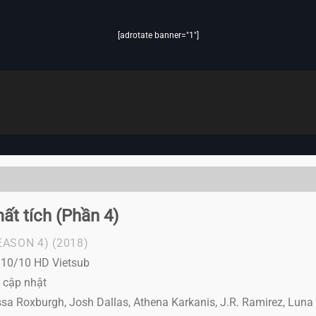
[adrotate banner="1"]
ất tích (Phần 4)
EASON 4)
(2018)
l 10/10 HD Vietsub
 cập nhật
sa Roxburgh, Josh Dallas, Athena Karkanis, J.R. Ramirez, Luna