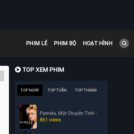
PHIM LẺ
PHIM BỘ
HOẠT HÌNH
TOP XEM PHIM
TOP NGÀY
TOP TUẦN
TOP THÁNG
Pamela, Một Chuyện Tình
-
861
views