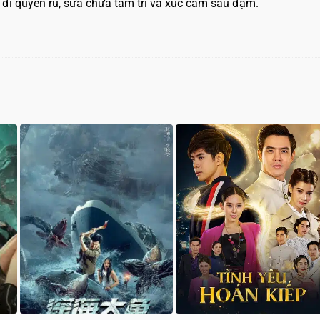
 đi quyến rũ, sửa chữa tâm trí và xúc cảm sâu đậm.