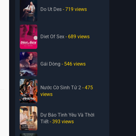
Do Ut Des
- 719
views
Diet Of Sex
- 689
views
Gái Dòng
- 546
views
Nước Cờ Sinh Tử 2
- 475
views
Dự Báo Tình Yêu Và Thời
Tiết
- 393
views