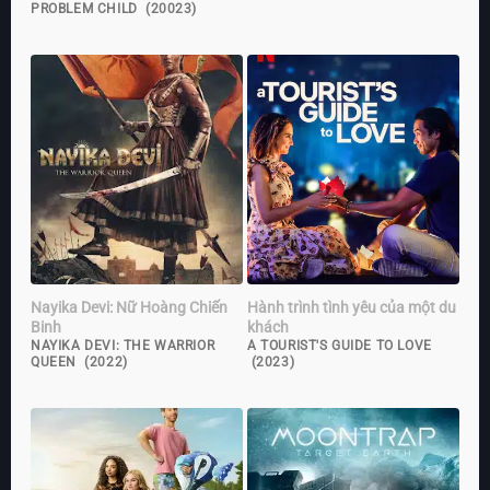
PROBLEM CHILD (20023)
Nayika Devi: Nữ Hoàng Chiến
Hành trình tình yêu của một du
Binh
khách
NAYIKA DEVI: THE WARRIOR
A TOURIST'S GUIDE TO LOVE
QUEEN (2022)
(2023)