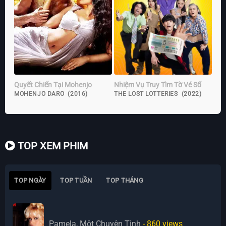
Quyết Chiến Tại Mohenjo
Nhiệm Vụ Truy Tìm Tờ Vé Số
MOHENJO DARO (2016)
THE LOST LOTTERIES (2022)
TOP XEM PHIM
TOP NGÀY
TOP TUẦN
TOP THÁNG
Pamela, Một Chuyện Tình
- 860
views