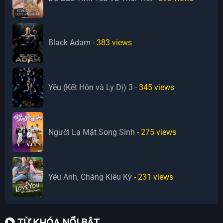
Black Adam
- 383
views
Yêu (Kết Hôn và Ly Dị) 3
- 345
views
Người Lạ Mặt Song Sinh
- 275
views
Yêu Anh, Chàng Kiêu Kỳ
- 231
views
TỪ KHÓA NỔI BẬT