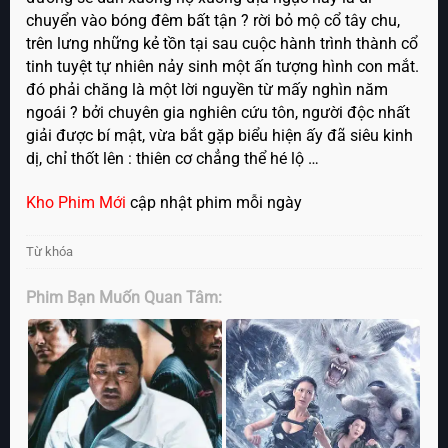
chuyển vào bóng đêm bất tận ? rời bỏ mộ cổ tây chu,
trên lưng những kẻ tồn tại sau cuộc hành trình thành cổ
tinh tuyệt tự nhiên nảy sinh một ấn tượng hình con mắt.
đó phải chăng là một lời nguyền từ mấy nghìn năm
ngoái ? bởi chuyên gia nghiên cứu tôn, người độc nhất
giải được bí mật, vừa bắt gặp biểu hiện ấy đã siêu kinh
dị, chỉ thốt lên : thiên cơ chẳng thể hé lộ …
Kho Phim Mới
cập nhật phim mỗi ngày
Từ khóa
Phim Bạn Muốn Quan Tâm: