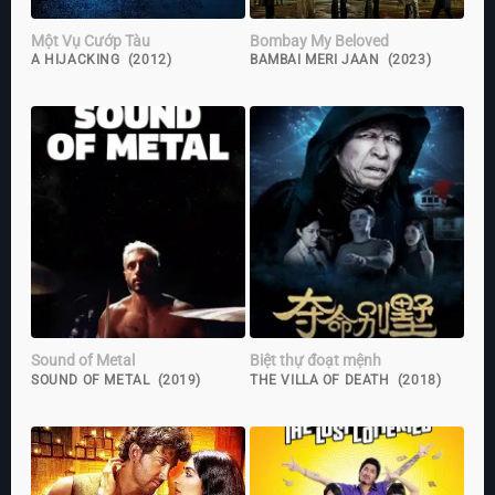
Một Vụ Cướp Tàu
Bombay My Beloved
A HIJACKING (2012)
BAMBAI MERI JAAN (2023)
Sound of Metal
Biệt thự đoạt mệnh
SOUND OF METAL (2019)
THE VILLA OF DEATH (2018)