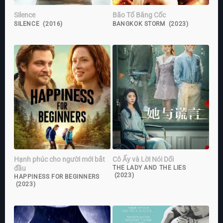
Silence
Bão Tố Băng Cốc
SILENCE (2016)
BANGKOK STORM (2023)
Hạnh phúc cho người mới bắt
Cô Ấy và Lời Nói Dối
đầu
THE LADY AND THE LIES
(2023)
HAPPINESS FOR BEGINNERS
(2023)