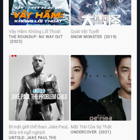
Vây Hãm: Không Lối Thoát
Quái Vật Tuyết
THE ROUNDUP: NO WAY OUT
SNOW MONSTER (2019)
(2023)
Bí mật giới thể thao: Jake Paul,
Mặt Trái Của Sự Thật
đứa trẻ ngỗ nghịch
UNDERCOVER (2021)
UNTOLD: JAKE PAUL THE