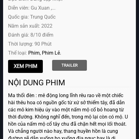
Diễn viên:
Gu Xuan ,...
Quốc gia: Trung Quốc
Năm sản xuất: 2022
Đánh giá: 8/10 điểm
Thời lượng: 90 Phút
Thể loại:
Phim
Phim Lẻ
TRAILER
NỘI DUNG PHIM
Ma thổi đèn : mê động long lĩnh rêu rao về một chiếc
hài thêu hoa có nguồn gốc từ xứ sở thiểm tây, đã dẫn
các mô kim hiệu úy vào một nấm mộ cổ bỏ hoang từ
thời đường. Không nghĩ đến, trong mộ lại còn có mộ. U
hồn của nấm mộ cổ tây chu đã chặn hết mọi lối thoát.
Và chẳng người nào hay, thang huyền hồn là cung
đường sẽ dẫn xuống họ xuống địa ngục hay là di