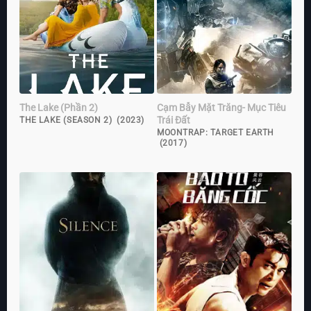
The Lake (Phần 2)
Cạm Bẫy Mặt Trăng- Mục Tiêu
Trái Đất
THE LAKE (SEASON 2) (2023)
MOONTRAP: TARGET EARTH
(2017)