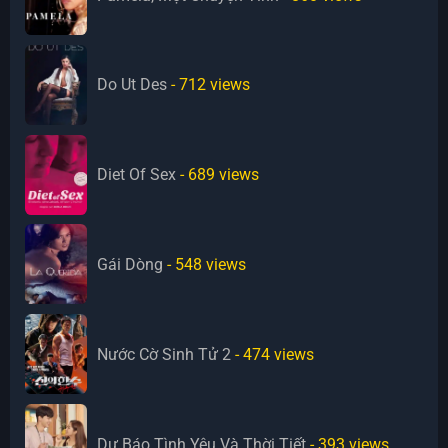
Do Ut Des
- 712
views
Diet Of Sex
- 689
views
Gái Dòng
- 548
views
Nước Cờ Sinh Tử 2
- 474
views
Dự Báo Tình Yêu Và Thời Tiết
- 393
views