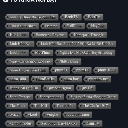
Anh Ấy Bước Ra Từ Ánh Lửa
BanhTV
BiluTV
Cửu Nghĩa Nhân
Domme
FullPhim
HayGhe
HDOnline
Homejack Reverse
Homejack Triangle
Linh Hồn Bạc
Linh Hồn Bạc 2: Luật Lệ Đặt Ra Là Để Phá Bỏ
Luotphim
MotPhim
Nghĩa Địa Ma Quái: Huyết Thống
Ngày xưa có một ngôi sao
Nhiên Đông
Nhân Duyên Tiền Đình
phim3s
phim14
phim 1080
phim1080
PhimBatHu
phim hay
phimhay.net
Phong Ấn Quỷ Dữ
Quỷ Săn Người
Quỷ Đỏ
Saint Frances
Shortcomings
Sự sụp đổ của dòng họ Usher
The Flash
The Hill
Thoát thân
Thế Chiến 1917
tvhay
vkool
Vuighe
vuviphimmoi
xemphimplus
Xác Sống: Daryl Dixon
ZingTV