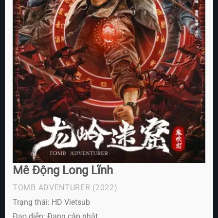
Mê Động Long Lĩnh
TOMB ADVENTURER
(2022)
Trạng thái: HD Vietsub
Đạo diễn: Đang cập nhật