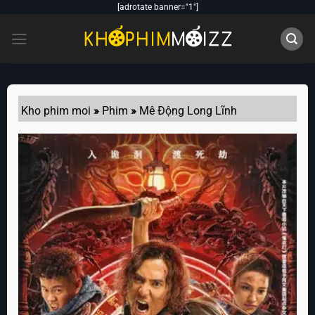
Skip
[adrotate banner="1"]
to
content
Kho phim moi
»
Phim
»
Mê Động Long Lĩnh