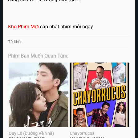
Kho Phim Mới
cập nhật phim mỗi ngày
Từ khóa
Phim Bạn Muốn Quan Tâm:
Quy Lộ (Đường Về Nhà)
Chavorrucos