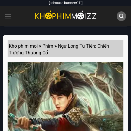
Skip
[adrotate banner="1"]
to
content
Kho phim moi
»
Phim
»
Ngự Long Tu Tiên: Chiến
Trường Thượng Cổ