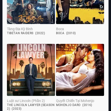
Tàng Địa Kỳ Binh
Boca
TIBETAN RAIDERS (2022)
BOCA (2010)
Luật sư Lincoln (Phần 2)
Quyết Chiến Tại Mohenjo
THE LINCOLN LAWYER (SEASON
MOHENJO DARO (2016)
2) (2023)