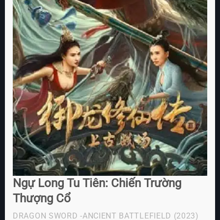
Ngự Long Tu Tiên: Chiến Trường
Thượng Cổ
DRAGON SWORD -ANCIENT BATTLEFIELD
(2023)