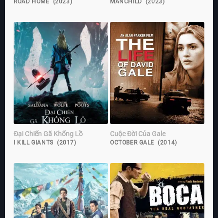
ROAD HOME (2023)
MANCHILD (2023)
Đại Chiến Gã Khổng Lồ
Cuộc Đời Của Gale
I KILL GIANTS (2017)
OCTOBER GALE (2014)