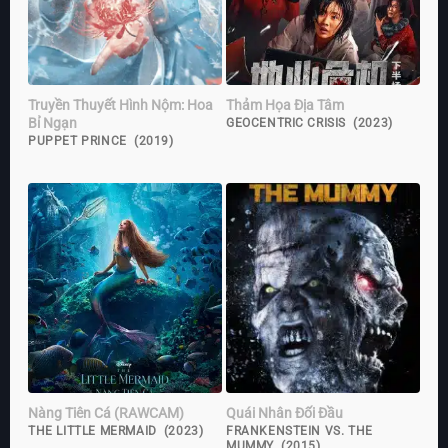
Truyền Thuyết Hình Nộm: Hoa
Thảm Họa Địa Tâm
Bỉ Ngạn
GEOCENTRIC CRISIS (2023)
PUPPET PRINCE (2019)
Nàng Tiên Cá (RAWCAM)
Quái Nhân Đối Đầu
THE LITTLE MERMAID (2023)
FRANKENSTEIN VS. THE
MUMMY (2015)