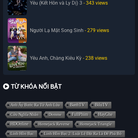
Yêu (Kết Hôn và Ly Dị) 3
- 343
views
Người Lạ Mặt Song Sinh
- 279
views
Yêu Anh, Chàng Kiêu Kỳ
- 238
views
TỪ KHÓA NỔI BẬT
Anh Ấy Bước Ra Từ Ánh Lửa
BanhTV
BiluTV
Cửu Nghĩa Nhân
Domme
FullPhim
HayGhe
HDOnline
Homejack Reverse
Homejack Triangle
Linh Hồn Bạc
Linh Hồn Bạc 2: Luật Lệ Đặt Ra Là Để Phá Bỏ