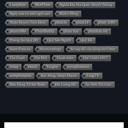
Luotphim
MotPhim
Nghĩa Địa Ma Quái: Huyết Thống
Ngày xưa có một ngôi sao
Nhiên Đông
Nhân Duyên Tiền Đình
phim3s
phim14
phim 1080
phim1080
PhimBatHu
phim hay
phimhay.net
Phong Ấn Quỷ Dữ
Quỷ Săn Người
Quỷ Đỏ
Saint Frances
Shortcomings
Sự sụp đổ của dòng họ Usher
The Flash
The Hill
Thoát thân
Thế Chiến 1917
tvhay
vkool
Vuighe
vuviphimmoi
xemphimplus
Xác Sống: Daryl Dixon
ZingTV
Đơn Hàng Từ Sát Nhân
Đất Giang Hồ
Ảo Ảnh Thị Giác