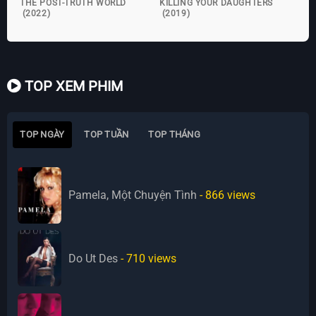
THE POST-TRUTH WORLD
KILLING YOUR DAUGHTERS
(2022)
(2019)
TOP XEM PHIM
TOP NGÀY
TOP TUẦN
TOP THÁNG
Pamela, Một Chuyện Tình
- 866
views
Do Ut Des
- 710
views