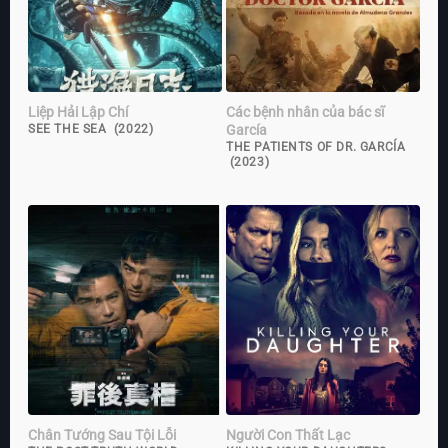
Liệp Hải Lập Chí
Các bệnh nhân của bác sĩ
García
SEE THE SEA (2022)
THE PATIENTS OF DR. GARCÍA
(2023)
Chân Tướng Sau Tội Lỗi
Người Con Thất Lạc