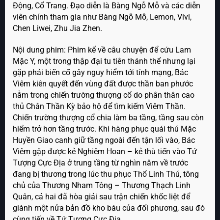
Động, Cổ Trang. Đạo diễn là Bàng Ngỗ Mỗ và các diễn
viên chính tham gia như Bàng Ngỗ Mỗ, Lemon, Vivi,
Chen Liwei, Zhu Jia Zhen.
Nội dung phim: Phim kể về câu chuyện để cứu Lam
Mặc Y, một trong thập đại tu tiên thánh thể nhưng lại
gặp phải biến cố gây nguy hiểm tới tính mạng, Bác
Viêm kiên quyết đến vùng đất được thần ban phước
nằm trong chiến trường thượng cổ do phân thân cao
thủ Chân Thần Kỳ bảo hộ để tìm kiếm Viêm Thần.
Chiến trường thượng cổ chia làm ba tầng, tầng sau còn
hiểm trở hơn tầng trước. Khi hàng phục quái thú Mặc
Huyền Giao canh giữ tầng ngoài đến tận lối vào, Bác
Viêm gặp được kẻ Nghiêm Hoan – kẻ thù tiến vào Tứ
Tượng Cực Địa ở trung tầng từ nghìn năm về trước
đang bị thương trong lúc thu phục Thổ Linh Thú, tông
chủ của Thương Nham Tông – Thương Thạch Linh
Quân, cả hai đã hòa giải sau trận chiến khốc liệt để
giành một nửa bản đồ kho báu của đối phương, sau đó
cùng tiến về Tứ Tượng Cực Địa …