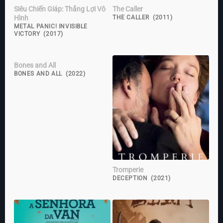
Siêu Chiến Giáp: Thắng Lợi Vô
The Caller
Hình
THE CALLER (2011)
METAL PANIC! INVISIBLE
VICTORY (2017)
Bones and All
BONES AND ALL (2022)
Tromperie
DECEPTION (2021)