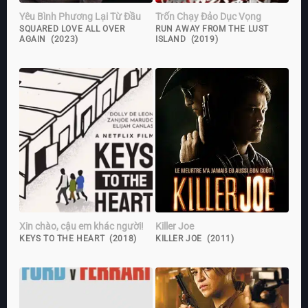
Yêu Bình Phương Lại Từ Đầu
Trốn Chạy Đảo Dục Vọng
SQUARED LOVE ALL OVER
RUN AWAY FROM THE LUST
AGAIN (2023)
ISLAND (2019)
Xin chào, cậu em khác người!
Killer Joe
KEYS TO THE HEART (2018)
KILLER JOE (2011)