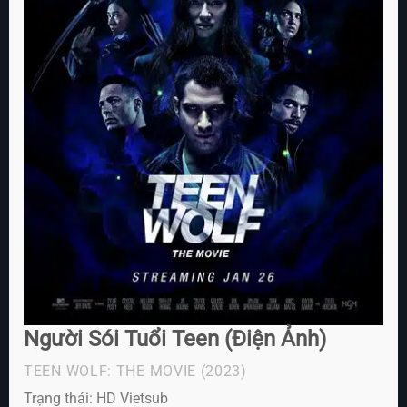
Người Sói Tuổi Teen (Điện Ảnh)
TEEN WOLF: THE MOVIE
(2023)
Trạng thái: HD Vietsub