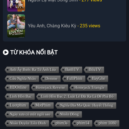
Yêu Anh, Chàng Kiêu Kỳ
- 235
views
TỪ KHÓA NỔI BẬT
Anh Ấy Bước Ra Từ Ánh Lửa
BanhTV
BiluTV
Cửu Nghĩa Nhân
Domme
FullPhim
HayGhe
HDOnline
Homejack Reverse
Homejack Triangle
Linh Hồn Bạc
Linh Hồn Bạc 2: Luật Lệ Đặt Ra Là Để Phá Bỏ
Luotphim
MotPhim
Nghĩa Địa Ma Quái: Huyết Thống
Ngày xưa có một ngôi sao
Nhiên Đông
Nhân Duyên Tiền Đình
phim3s
phim14
phim 1080