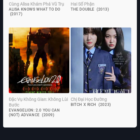
Cùng Alisa Khám Phá Vũ Trụ
Hai Số Phận
ALISA KNOWS WHAT TO DO
THE DOUBLE (2013)
(2017)
Đặc Vụ Không Gian: Không Lùi
Chị Đại Học Đường
Bước
BITCH X RICH (2023)
EVANGELION: 2.0 YOU CAN
(NOT) ADVANCE (2009)