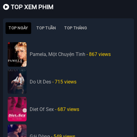
TOP XEM PHIM
TOP NGÀY
TOP TUẦN
TOP THÁNG
Pamela, Một Chuyện Tình
- 867
views
Do Ut Des
- 715
views
Diet Of Sex
- 687
views
Gái Dòng
- 549
views