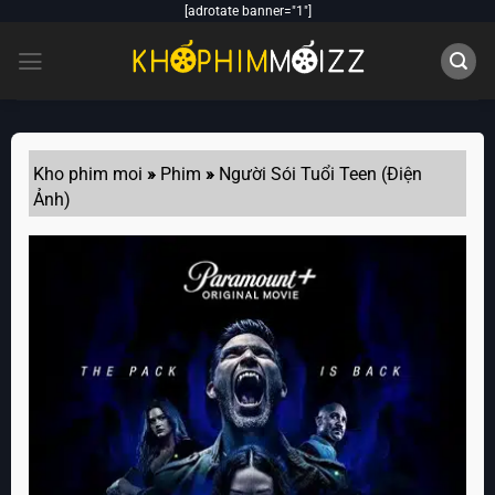
Skip
[adrotate banner="1"]
to
content
Kho phim moi
»
Phim
»
Người Sói Tuổi Teen (Điện
Ảnh)