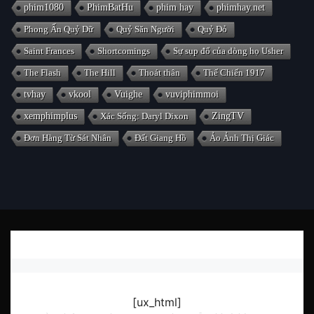
phim1080
PhimBatHu
phim hay
phimhay.net
Phong Ấn Quỷ Dữ
Quỷ Săn Người
Quỷ Đỏ
Saint Frances
Shortcomings
Sự sụp đổ của dòng họ Usher
The Flash
The Hill
Thoát thân
Thế Chiến 1917
tvhay
vkool
Vuighe
vuviphimmoi
xemphimplus
Xác Sống: Daryl Dixon
ZingTV
Đơn Hàng Từ Sát Nhân
Đất Giang Hồ
Ảo Ảnh Thị Giác