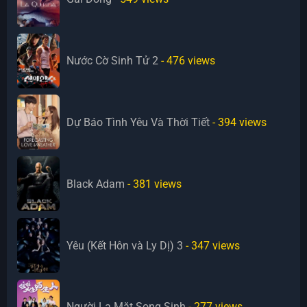
Nước Cờ Sinh Tử 2
- 476
views
Dự Báo Tình Yêu Và Thời Tiết
- 394
views
Black Adam
- 381
views
Yêu (Kết Hôn và Ly Dị) 3
- 347
views
Người Lạ Mặt Song Sinh
- 277
views