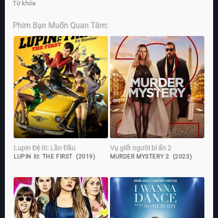
Từ khóa
Phim Bạn Muốn Quan Tâm:
Lupin Đệ III: Lần Đầu
Vụ giết người bí ẩn 2
LUPIN III: THE FIRST (2019)
MURDER MYSTERY 2 (2023)