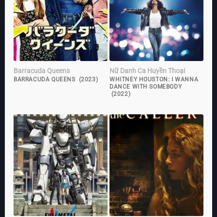
Barracuda Queens
Nữ Danh Ca Huyền Thoại
BARRACUDA QUEENS (2023)
WHITNEY HOUSTON: I WANNA
DANCE WITH SOMEBODY
(2022)