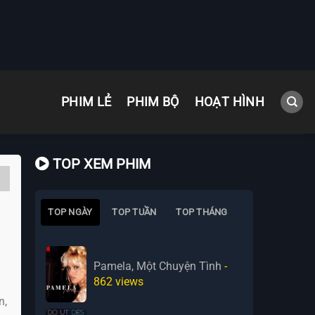
PHIM LẺ
PHIM BỘ
HOẠT HÌNH
TOP XEM PHIM
TOP NGÀY
TOP TUẦN
TOP THÁNG
Pamela, Một Chuyện Tình
-
862
views
n,