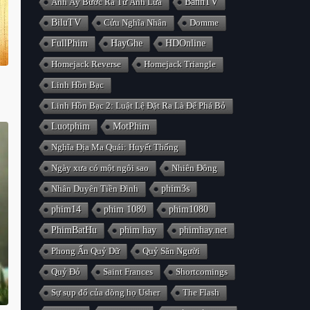
Anh Ấy Bước Ra Từ Ánh Lửa
BanhTV
BiluTV
Cửu Nghĩa Nhân
Domme
FullPhim
HayGhe
HDOnline
Homejack Reverse
Homejack Triangle
Linh Hồn Bạc
Linh Hồn Bạc 2: Luật Lệ Đặt Ra Là Để Phá Bỏ
Luotphim
MotPhim
Nghĩa Địa Ma Quái: Huyết Thống
Ngày xưa có một ngôi sao
Nhiên Đông
Nhân Duyên Tiền Đình
phim3s
phim14
phim 1080
phim1080
PhimBatHu
phim hay
phimhay.net
Phong Ấn Quỷ Dữ
Quỷ Săn Người
Quỷ Đỏ
Saint Frances
Shortcomings
Sự sụp đổ của dòng họ Usher
The Flash