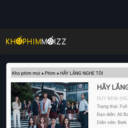
Skip
to
content
Kho phim moi
»
Phim
»
HÃY LẮNG NGHE TÔI
HÃY LẮNG
DUY BENI (HE
Trạng thái: Full
Đạo diễn: Ali Ba
Diễn viên:
Berk 