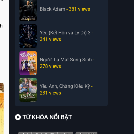
Black Adam
- 381
views
nh
Yêu (Kết Hôn và Ly Dị) 3
-
341
views
Người Lạ Mặt Song Sinh
-
278
views
Yêu Anh, Chàng Kiêu Kỳ
-
231
views
TỪ KHÓA NỔI BẬT