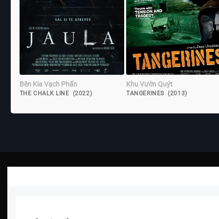
Bên Kia Vạch Phấn
Khu Vườn Quýt
THE CHALK LINE (2022)
TANGERINES (2013)