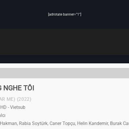
[adrotate banner="1"]
 NGHE TÔI
AR ME)
(2022)
 HD - Vietsub
lcı
Hakman, Rabia Soytürk, Caner Topçu, Helin Kandemir, Burak Ca