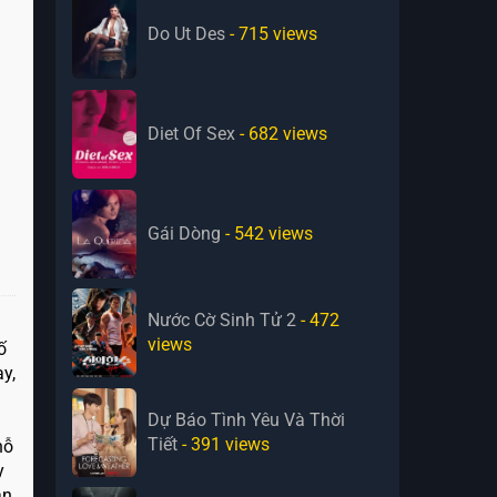
Do Ut Des
- 715
views
Diet Of Sex
- 682
views
Gái Dòng
- 542
views
Nước Cờ Sinh Tử 2
- 472
views
ố
y,
Dự Báo Tình Yêu Và Thời
Tiết
- 391
views
nỗ
y
ân