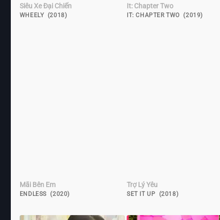
Siêu Xe Đại Chiến
It: Chapter Two
WHEELY (2018)
IT: CHAPTER TWO (2019)
Mãi Bên Em
Trợ Lý Yêu
ENDLESS (2020)
SET IT UP (2018)