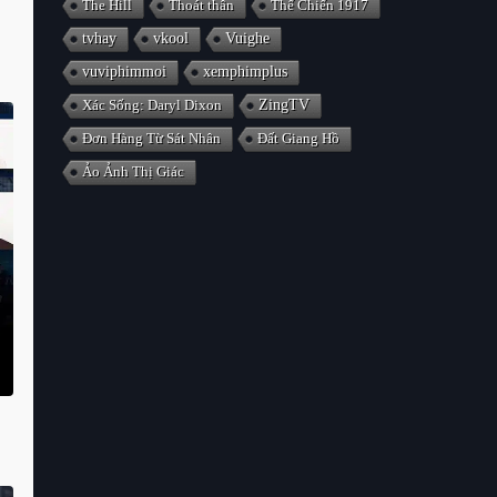
The Hill
Thoát thân
Thế Chiến 1917
tvhay
vkool
Vuighe
vuviphimmoi
xemphimplus
Xác Sống: Daryl Dixon
ZingTV
Đơn Hàng Từ Sát Nhân
Đất Giang Hồ
Ảo Ảnh Thị Giác