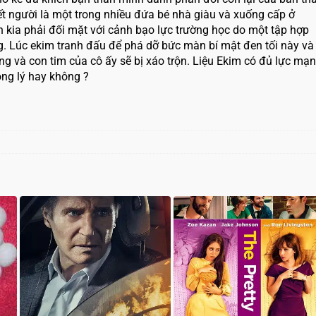
iết người là một trong nhiều đứa bé nhà giàu và xuống cấp ở
n kia phải đối mặt với cảnh bạo lực trường học do một tập hợp
ng. Lúc ekim tranh đấu để phá dỡ bức màn bí mật đen tối này và
ng và con tim của cô ấy sẽ bị xáo trộn. Liệu Ekim có đủ lực mạ
ng lý hay không ?