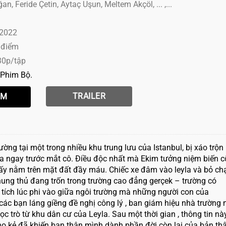
, Feride Çetin, Aytaç Uşun, Meltem Akçöl, ... ,...
 2022
 điểm
30p/tập
Phim Bộ
TRAILER
ờng tại một trong nhiều khu trung lưu của Istanbul, bị xáo trộn
a ngay trước mắt cô. Điều độc nhất mà Ekim tưởng niệm biến c
ô ấy nằm trên mặt đất đầy máu. Chiếc xe đâm vào leyla và bỏ chạ
ung thủ đang trốn trong trường cao đẳng gerçek – trường có
 tích lúc phi vào giữa ngôi trường mà những người con của
ác bạn láng giềng đề nghị công lý , ban giám hiệu nhà trường 
c trò từ khu dân cư của Leyla. Sau một thời gian , thông tin nà
ho kẻ đã khiến bạn thân mình dành phần đời còn lại của bản th