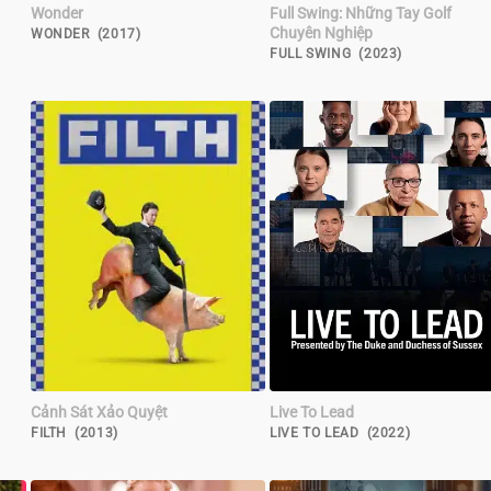
Wonder
Full Swing: Những Tay Golf
Chuyên Nghiệp
WONDER (2017)
FULL SWING (2023)
Cảnh Sát Xảo Quyệt
Live To Lead
FILTH (2013)
LIVE TO LEAD (2022)