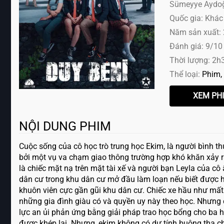
Sümeyye Aydoğan
Quốc gia: Khác
Năm sản xuất:
Đánh giá: 9/10
Thời lượng: 2h
Thể loại:
Phim
NỘI DUNG PHIM
Cuộc sống của cô học trò trung học Ekim, là người bình thư
bởi một vụ va chạm giao thông trường hợp khó khăn xảy r
là chiếc mặt nạ trên mặt tài xế và người bạn Leyla của c
dân cư trong khu dân cư mở đầu làm loạn nếu biết được h
khuôn viên cực gần gũi khu dân cư. Chiếc xe hầu như mất
những gia đình giàu có và quyền uy này theo học. Nhưng c
lực an ủi phản ứng bằng giải pháp trao học bổng cho ba họ
được khép lại. Nhưng, ekim không có dự tính buông tha c