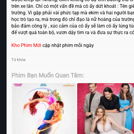
trên xe lăn. Chỉ có một vấn đề mà cô ấy dứt khoát : Tên g
trường. Vì gặp phải vài phức tạp mà ekim và hai người bạ
học trò tạo ra, mà trong đó chỉ đạo là nữ hoàng của trườ
bảo đảm công lý , xúc cảm của cô ấy sẽ làm cô ấy lúng tú
để vượt quá toàn bộ, vươn dậy tìm ra và đưa sự thực ra cô
Kho Phim Mới
cập nhật phim mỗi ngày
Từ khóa
Phim Bạn Muốn Quan Tâm: