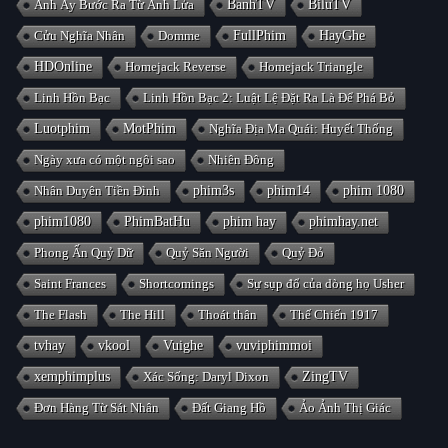
Anh Ấy Bước Ra Từ Ánh Lửa
BanhTV
BiluTV
Cửu Nghĩa Nhân
Domme
FullPhim
HayGhe
HDOnline
Homejack Reverse
Homejack Triangle
Linh Hồn Bạc
Linh Hồn Bạc 2: Luật Lệ Đặt Ra Là Để Phá Bỏ
Luotphim
MotPhim
Nghĩa Địa Ma Quái: Huyết Thống
Ngày xưa có một ngôi sao
Nhiên Đông
Nhân Duyên Tiền Đình
phim3s
phim14
phim 1080
phim1080
PhimBatHu
phim hay
phimhay.net
Phong Ấn Quỷ Dữ
Quỷ Săn Người
Quỷ Đỏ
Saint Frances
Shortcomings
Sự sụp đổ của dòng họ Usher
The Flash
The Hill
Thoát thân
Thế Chiến 1917
tvhay
vkool
Vuighe
vuviphimmoi
xemphimplus
Xác Sống: Daryl Dixon
ZingTV
Đơn Hàng Từ Sát Nhân
Đất Giang Hồ
Ảo Ảnh Thị Giác