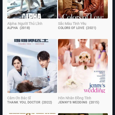
Alpha: Người Thủ Lĩnh
Sắc Màu Tình Yêu
ALPHA (2018)
COLORS OF LOVE (2021)
Cảm Ơn Bác Sĩ
Hôn Nhân Đồng Tính
THANK YOU, DOCTOR (2022)
JENNY'S WEDDING (2015)