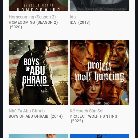
Homecoming (Season 2)
Ida
HOMECOMING (SEASON 2)
IDA (2013)
(2020)
Nhà Tù Abu Ghraib
Kế Hoạch Săn Sói
BOYS OF ABU GHRAIB (2014)
PROJECT WOLF HUNTING
(2022)