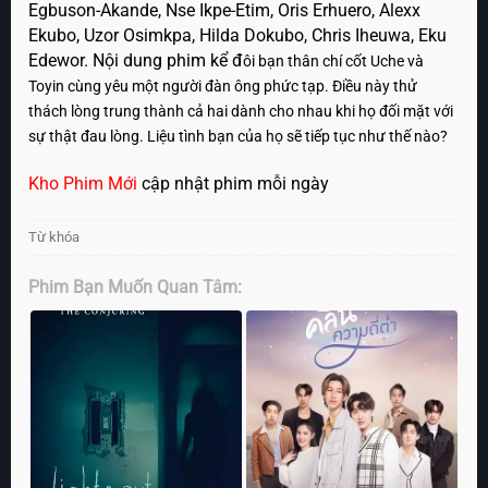
Egbuson-Akande, Nse Ikpe-Etim, Oris Erhuero, Alexx
Ekubo, Uzor Osimkpa, Hilda Dokubo, Chris Iheuwa, Eku
Edewor. Nội dung phim kể đ
ôi bạn thân chí cốt Uche và
Toyin cùng yêu một người đàn ông phức tạp. Điều này thử
thách lòng trung thành cả hai dành cho nhau khi họ đối mặt với
sự thật đau lòng. Liệu tình bạn của họ sẽ tiếp tục như thế nào?
Kho Phim Mới
cập nhật phim mỗi ngày
Từ khóa
Phim Bạn Muốn Quan Tâm: