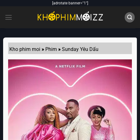
Skip
[adrotate banner="1"]
to
content
Kho phim moi
»
Phim
»
Sunday Yêu Dấu