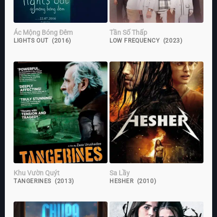
Ác Mộng Bóng Đêm
Tần Số Thấp
LIGHTS OUT (2016)
LOW FREQUENCY (2023)
Khu Vườn Quýt
Sa Lầy
TANGERINES (2013)
HESHER (2010)