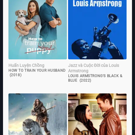
Huấn Luyện Chồng
Jazz và Cuộc Đời của Louis
Armstrong
HOW TO TRAIN YOUR HUSBAND
(2018)
LOUIS ARMSTRONG'S BLACK &
BLUE (2022)