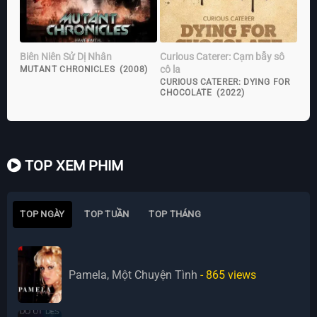
Biên Niên Sử Dị Nhân
Curious Caterer: Cạm bẫy sô
cô la
MUTANT CHRONICLES (2008)
CURIOUS CATERER: DYING FOR
CHOCOLATE (2022)
TOP XEM PHIM
TOP NGÀY
TOP TUẦN
TOP THÁNG
Pamela, Một Chuyện Tình
- 865
views