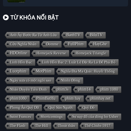
TỪ KHÓA NỔI BẬT
Anh Ấy Bước Ra Từ Ánh Lửa
BanhTV
BiluTV
Cửu Nghĩa Nhân
Domme
FullPhim
HayGhe
HDOnline
Homejack Reverse
Homejack Triangle
Linh Hồn Bạc
Linh Hồn Bạc 2: Luật Lệ Đặt Ra Là Để Phá Bỏ
Luotphim
MotPhim
Nghĩa Địa Ma Quái: Huyết Thống
Ngày xưa có một ngôi sao
Nhiên Đông
Nhân Duyên Tiền Đình
phim3s
phim14
phim 1080
phim1080
PhimBatHu
phim hay
phimhay.net
Phong Ấn Quỷ Dữ
Quỷ Săn Người
Quỷ Đỏ
Saint Frances
Shortcomings
Sự sụp đổ của dòng họ Usher
The Flash
The Hill
Thoát thân
Thế Chiến 1917