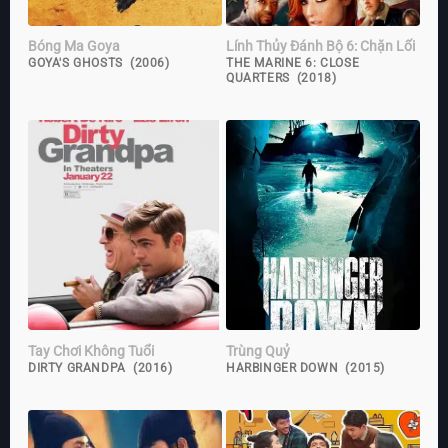
Bóng Ma Goya
Lính Thủy Đánh Bộ 6: Chặn Lối
GOYA'S GHOSTS (2006)
THE MARINE 6: CLOSE
QUARTERS (2018)
Tay Chơi Không Tuổi
Trùng Quỷ
DIRTY GRANDPA (2016)
HARBINGER DOWN (2015)