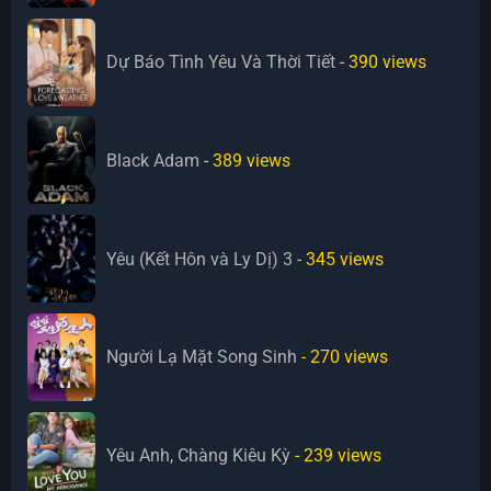
Dự Báo Tình Yêu Và Thời Tiết
- 390
views
Black Adam
- 389
views
Yêu (Kết Hôn và Ly Dị) 3
- 345
views
Người Lạ Mặt Song Sinh
- 270
views
Yêu Anh, Chàng Kiêu Kỳ
- 239
views