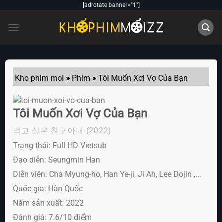
Skip
[adrotate banner="1"]
to
content
Kho phim moi
»
Phim
»
Tôi Muốn Xơi Vợ Của Bạn
Tôi Muốn Xơi Vợ Của Bạn
먹고 싶은 친구아내
(2022)
Trạng thái: Full HD Vietsub
Đạo diễn: Seungmin Han
Diễn viên:
Cha Myung-ho, Han Ye-ji, Ji Ah, Lee Dojin ,...
Quốc gia: Hàn Quốc
Năm sản xuất: 2022
Đánh giá: 7.6/10 điểm