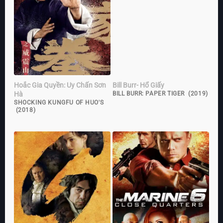
Hoắc Gia Quyền: Uy Chấn Sơn
Bill Burr- Hổ Giấy
Hà
BILL BURR: PAPER TIGER (2019)
SHOCKING KUNGFU OF HUO'S
(2018)