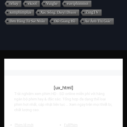
tvhay
vkool
Vuighe
vuviphimmoi
xemphimplus
Xác Sống: Daryl Dixon
ZingTV
Đơn Hàng Từ Sát Nhân
Đất Giang Hồ
Ảo Ảnh Thị Giác