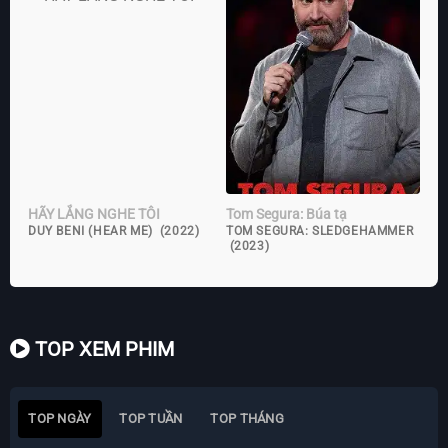
HÃY LẮNG NGHE TÔI
Tom Segura: Búa tạ
DUY BENI (HEAR ME) (2022)
TOM SEGURA: SLEDGEHAMMER
(2023)
TOP XEM PHIM
TOP NGÀY
TOP TUẦN
TOP THÁNG