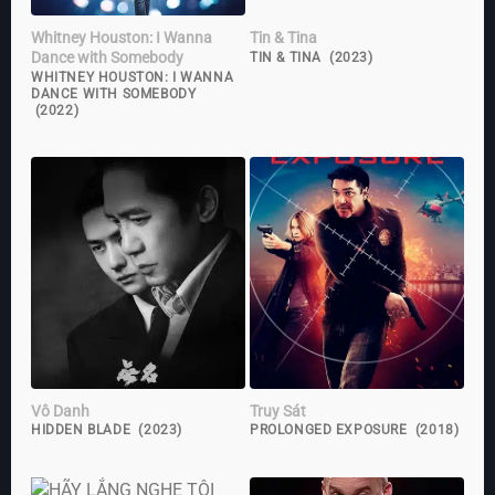
Whitney Houston: I Wanna
Tin & Tina
Dance with Somebody
TIN & TINA (2023)
WHITNEY HOUSTON: I WANNA
DANCE WITH SOMEBODY
(2022)
Vô Danh
Truy Sát
HIDDEN BLADE (2023)
PROLONGED EXPOSURE (2018)