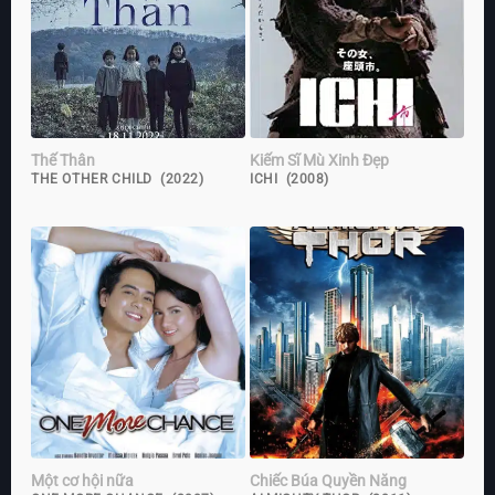
Thế Thân
Kiếm Sĩ Mù Xinh Đẹp
THE OTHER CHILD (2022)
ICHI (2008)
Một cơ hội nữa
Chiếc Búa Quyền Năng