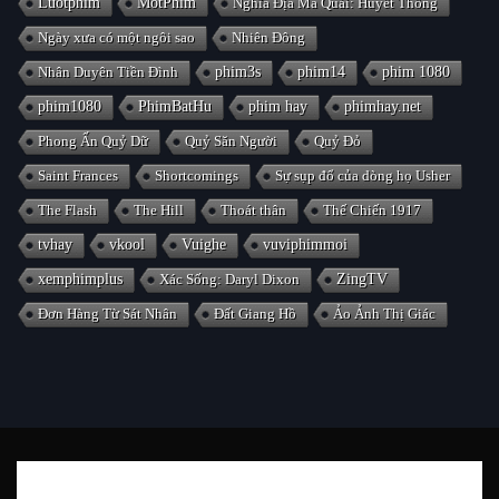
Luotphim
MotPhim
Nghĩa Địa Ma Quái: Huyết Thống
Ngày xưa có một ngôi sao
Nhiên Đông
Nhân Duyên Tiền Đình
phim3s
phim14
phim 1080
phim1080
PhimBatHu
phim hay
phimhay.net
Phong Ấn Quỷ Dữ
Quỷ Săn Người
Quỷ Đỏ
Saint Frances
Shortcomings
Sự sụp đổ của dòng họ Usher
The Flash
The Hill
Thoát thân
Thế Chiến 1917
tvhay
vkool
Vuighe
vuviphimmoi
xemphimplus
Xác Sống: Daryl Dixon
ZingTV
Đơn Hàng Từ Sát Nhân
Đất Giang Hồ
Ảo Ảnh Thị Giác