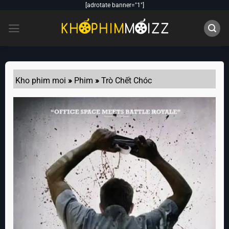
Skip
[adrotate banner="1"]
to
content
Kho phim moi
»
Phim
»
Trò Chết Chóc