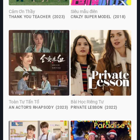
Cảm Ơn Thầy
Siêu mẫu điên
THANK YOU TEACHER (2023)
CRAZY SUPER MODEL (2018)
Toàn Tư Tấn Tổ
Bài Học Riêng Tư
AN ACTOR'S RHAPSODY (2023)
PRIVATE LESSON (2022)