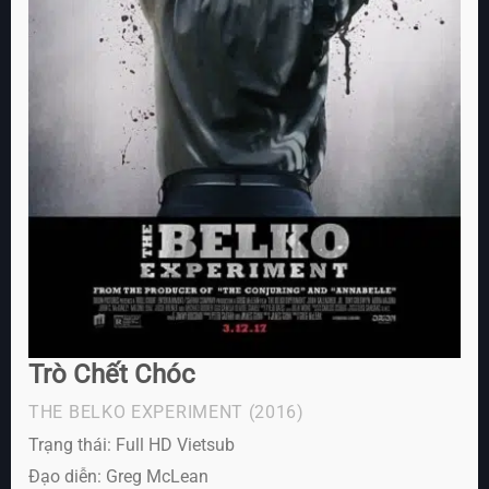
Trò Chết Chóc
THE BELKO EXPERIMENT
(2016)
Trạng thái: Full HD Vietsub
Đạo diễn: Greg McLean