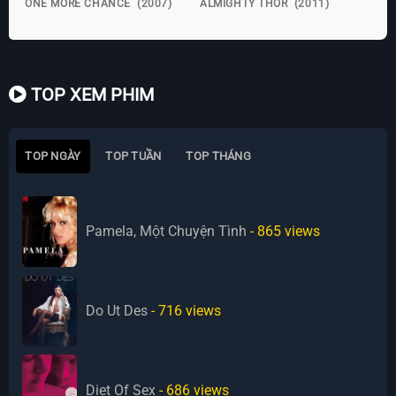
ONE MORE CHANCE (2007)
ALMIGHTY THOR (2011)
TOP XEM PHIM
TOP NGÀY
TOP TUẦN
TOP THÁNG
Pamela, Một Chuyện Tình
- 865
views
Do Ut Des
- 716
views
Diet Of Sex
- 686
views