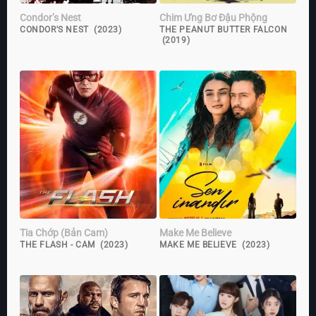
Condor’s Nest
Chim Ưng Bơ Đậu Phộng
CONDOR'S NEST (2023)
THE PEANUT BUTTER FALCON
(2019)
Tia Chớp (Bản Cam)
Make Me Believe
THE FLASH - CAM (2023)
MAKE ME BELIEVE (2023)