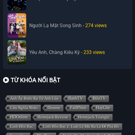
Người Lạ Mặt Song Sinh
- 274
views
Yêu Anh, Chàng Kiêu Kỳ
- 233
views
TỪ KHÓA NỔI BẬT
Anh Ấy Bước Ra Từ Ánh Lửa
BanhTV
BiluTV
Cửu Nghĩa Nhân
Domme
FullPhim
HayGhe
HDOnline
Homejack Reverse
Homejack Triangle
Linh Hồn Bạc
Linh Hồn Bạc 2: Luật Lệ Đặt Ra Là Để Phá Bỏ