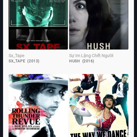
Sx_Tape
Sự Im Lặng Chết Người
SX_TAPE (2013)
HUSH (2016)