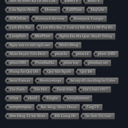
Anh Ấy Bước Ra Từ Ánh Lửa
BanhTV
BiluTV
Cửu Nghĩa Nhân
Domme
FullPhim
HayGhe
HDOnline
Homejack Reverse
Homejack Triangle
Linh Hồn Bạc
Linh Hồn Bạc 2: Luật Lệ Đặt Ra Là Để Phá Bỏ
Luotphim
MotPhim
Nghĩa Địa Ma Quái: Huyết Thống
Ngày xưa có một ngôi sao
Nhiên Đông
Nhân Duyên Tiền Đình
phim3s
phim14
phim 1080
phim1080
PhimBatHu
phim hay
phimhay.net
Phong Ấn Quỷ Dữ
Quỷ Săn Người
Quỷ Đỏ
Saint Frances
Shortcomings
Sự sụp đổ của dòng họ Usher
The Flash
The Hill
Thoát thân
Thế Chiến 1917
tvhay
vkool
Vuighe
vuviphimmoi
xemphimplus
Xác Sống: Daryl Dixon
ZingTV
Đơn Hàng Từ Sát Nhân
Đất Giang Hồ
Ảo Ảnh Thị Giác