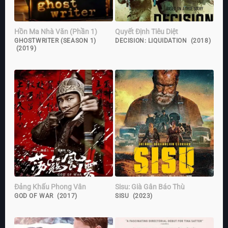
Hồn Ma Nhà Văn (Phần 1)
Quyết Định Tiêu Diệt
GHOSTWRITER (SEASON 1)
DECISION: LIQUIDATION (2018)
(2019)
Đảng Khấu Phong Vân
Sisu: Già Gân Báo Thù
GOD OF WAR (2017)
SISU (2023)