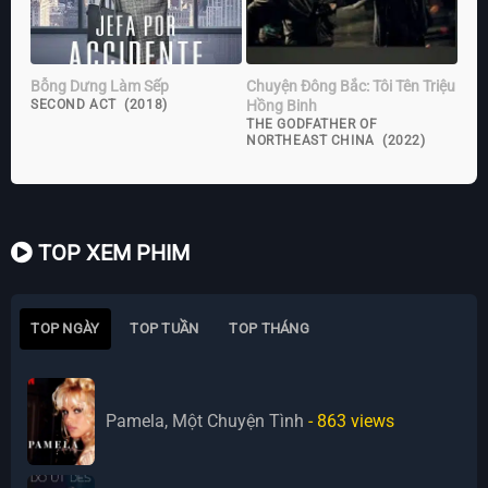
Bỗng Dưng Làm Sếp
Chuyện Đông Bắc: Tôi Tên Triệu
Hồng Binh
SECOND ACT (2018)
THE GODFATHER OF
NORTHEAST CHINA (2022)
TOP XEM PHIM
TOP NGÀY
TOP TUẦN
TOP THÁNG
Pamela, Một Chuyện Tình
- 863
views