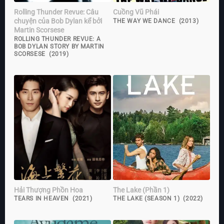
Rolling Thunder Revue: Câu
Cuồng Vũ Phái
chuyện của Bob Dylan kể bởi
THE WAY WE DANCE (2013)
Martin Scorsese
ROLLING THUNDER REVUE: A
BOB DYLAN STORY BY MARTIN
SCORSESE (2019)
Hải Thượng Phồn Hoa
The Lake (Phần 1)
TEARS IN HEAVEN (2021)
THE LAKE (SEASON 1) (2022)