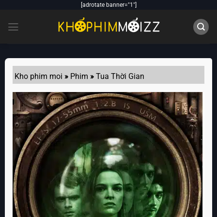
Skip
[adrotate banner="1"]
to
content
Kho phim moi
»
Phim
»
Tua Thời Gian