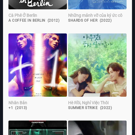
Cà Phê Ở Berlin
Những mảnh vỡ của ký ức cô
A COFFEE IN BERLIN (2012)
SHARDS OF HER (2022)
Nhân Bản
Hè Rồi, Nghỉ Việc Thôi
+1 (2013)
SUMMER STRIKE (2022)