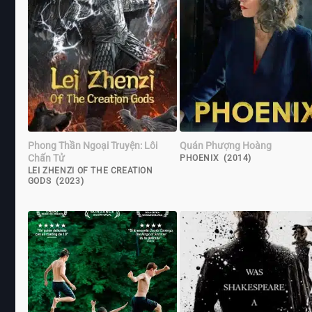
Phong Thần Ngoại Truyện: Lôi
Quán Phượng Hoàng
Chấn Tử
PHOENIX (2014)
LEI ZHENZI OF THE CREATION
GODS (2023)