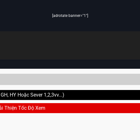
[adrotate banner="1"]
H, HY Hoặc Sever 1,2,3vv...)
ải Thiện Tốc Độ Xem