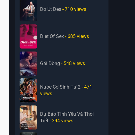
Do Ut Des
- 710
views
Diet Of Sex
- 685
views
Gái Dòng
- 548
views
Nước Cờ Sinh Tử 2
- 471
views
Dự Báo Tình Yêu Và Thời
Tiết
- 394
views