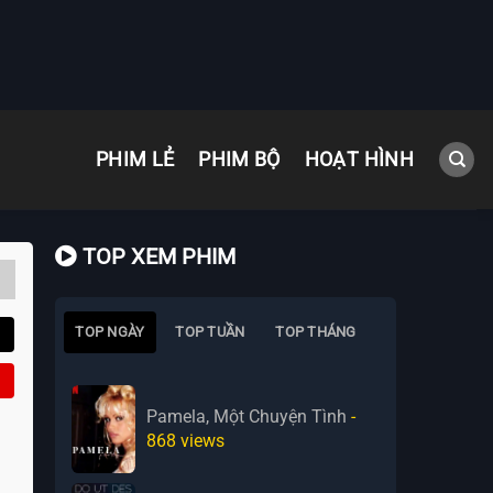
PHIM LẺ
PHIM BỘ
HOẠT HÌNH
TOP XEM PHIM
TOP NGÀY
TOP TUẦN
TOP THÁNG
Pamela, Một Chuyện Tình
-
868
views