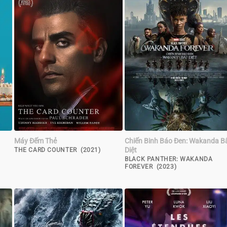
Máy Đếm Thẻ
Chiến Binh Báo Đen: Wakanda B
Diệt
THE CARD COUNTER (2021)
BLACK PANTHER: WAKANDA
FOREVER (2023)