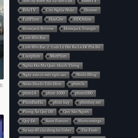
Anh Ấy Bước Ra Từ Ánh Lửa
BanhTV
BiluTV
Cửu Nghĩa Nhân
Domme
FullPhim
HayGhe
HDOnline
Homejack Reverse
Homejack Triangle
Linh Hồn Bạc
Linh Hồn Bạc 2: Luật Lệ Đặt Ra Là Để Phá Bỏ
Luotphim
MotPhim
Nghĩa Địa Ma Quái: Huyết Thống
Ngày xưa có một ngôi sao
Nhiên Đông
Nhân Duyên Tiền Đình
phim3s
ất
phim14
phim 1080
phim1080
PhimBatHu
phim hay
phimhay.net
Phong Ấn Quỷ Dữ
Quỷ Săn Người
Quỷ Đỏ
Saint Frances
Shortcomings
Sự sụp đổ của dòng họ Usher
The Flash