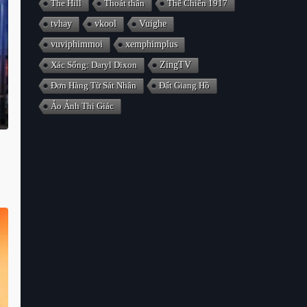
The Hill
Thoát thân
Thế Chiến 1917
tvhay
vkool
Vuighe
vuviphimmoi
xemphimplus
Xác Sống: Daryl Dixon
ZingTV
Đơn Hàng Từ Sát Nhân
Đất Giang Hồ
Ảo Ảnh Thị Giác