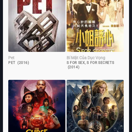
Pet
Bí Mật Của Dục Vọng
PET (2016)
S FOR SEX, S FOR SECRETS
(2014)