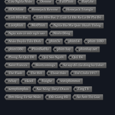
Cửu Nghĩa Nhân
Domme
FullPhim
HayGhe
HDOnline
Homejack Reverse
Homejack Triangle
Linh Hồn Bạc
Linh Hồn Bạc 2: Luật Lệ Đặt Ra Là Để Phá Bỏ
Luotphim
MotPhim
Nghĩa Địa Ma Quái: Huyết Thống
Ngày xưa có một ngôi sao
Nhiên Đông
Nhân Duyên Tiền Đình
phim3s
phim14
phim 1080
phim1080
PhimBatHu
phim hay
phimhay.net
Phong Ấn Quỷ Dữ
Quỷ Săn Người
Quỷ Đỏ
Saint Frances
Shortcomings
Sự sụp đổ của dòng họ Usher
The Flash
The Hill
Thoát thân
Thế Chiến 1917
tvhay
vkool
Vuighe
vuviphimmoi
xemphimplus
Xác Sống: Daryl Dixon
ZingTV
Đơn Hàng Từ Sát Nhân
Đất Giang Hồ
Ảo Ảnh Thị Giác