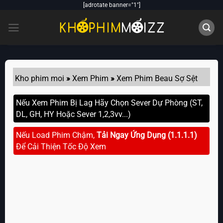
Skip
[adrotate banner="1"]
to
content
Kho phim moi
»
Xem Phim
»
Xem Phim Beau Sợ Sệt
Nếu Xem Phim Bị Lag Hãy Chọn Sever Dự Phòng (ST,
DL, GH, HY Hoặc Sever 1,2,3vv...)
Nếu Load Phim Chậm,
Tải Ngay Ứng Dụng (1.1.1.1)
Để Cải Thiện Tốc Độ Xem