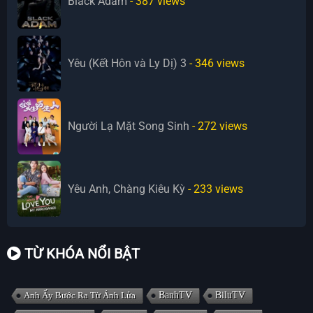
Black Adam
- 387
views
Yêu (Kết Hôn và Ly Dị) 3
- 346
views
Người Lạ Mặt Song Sinh
- 272
views
Yêu Anh, Chàng Kiêu Kỳ
- 233
views
TỪ KHÓA NỔI BẬT
Anh Ấy Bước Ra Từ Ánh Lửa
BanhTV
BiluTV