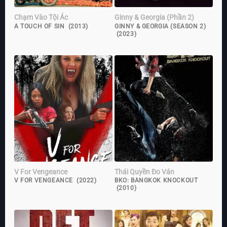
Chạm Vào Tội Ác
Ginny & Georgia (Phần 2)
A TOUCH OF SIN (2013)
GINNY & GEORGIA (SEASON 2)
(2023)
V For Vengeance
Thái Quyền Đo Ván
V FOR VENGEANCE (2022)
BKO: BANGKOK KNOCKOUT
(2010)