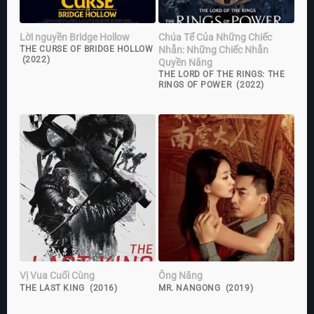
Lời nguyền Bridge Hollow
Chúa Tể Của Những Chiếc
Nhẫn: Những Chiếc Nhẫn
THE CURSE OF BRIDGE HOLLOW
(2022)
Quyền Năng
THE LORD OF THE RINGS: THE
RINGS OF POWER (2022)
Vị Vua Cuối Cùng
Ông Năng
THE LAST KING (2016)
MR. NANGONG (2019)