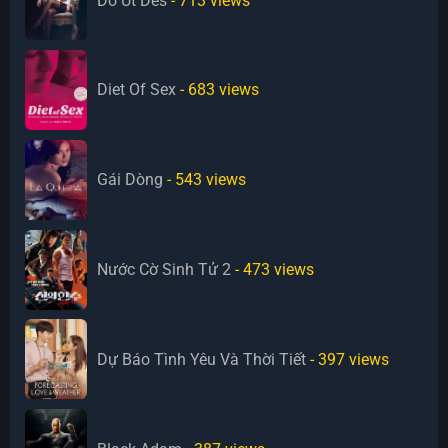
Do Ut Des
- 713
views
Diet Of Sex
- 683
views
Gái Dòng
- 543
views
Nước Cờ Sinh Tử 2
- 473
views
Dự Báo Tình Yêu Và Thời Tiết
- 397
views