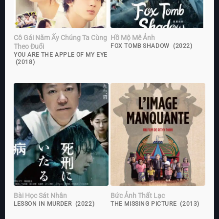
Cô Gái Năm Ấy Chúng Ta Cùng
Hồ Mộ Mê Ảnh
Theo Đuổi
FOX TOMB SHADOW (2022)
YOU ARE THE APPLE OF MY EYE
(2018)
Bài Học Sát Nhân
Bức Ảnh Thất Lạc
LESSON IN MURDER (2022)
THE MISSING PICTURE (2013)