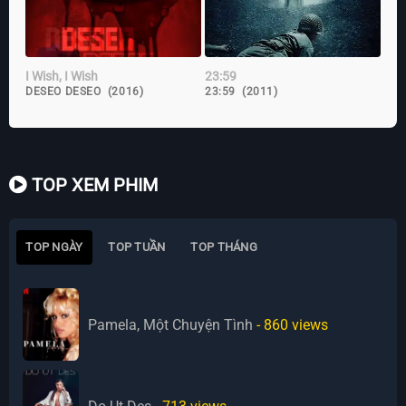
I Wish, I Wish
23:59
DESEO DESEO (2016)
23:59 (2011)
TOP XEM PHIM
TOP NGÀY
TOP TUẦN
TOP THÁNG
Pamela, Một Chuyện Tình
- 860
views