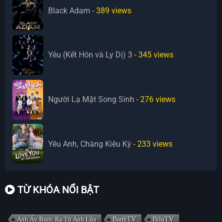
Black Adam
- 389
views
Yêu (Kết Hôn và Ly Dị) 3
- 345
views
Người Lạ Mặt Song Sinh
- 276
views
Yêu Anh, Chàng Kiêu Kỳ
- 233
views
TỪ KHÓA NỔI BẬT
Anh Ấy Bước Ra Từ Ánh Lửa
BanhTV
BiluTV