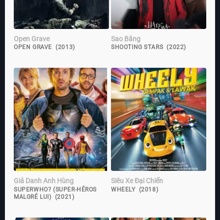
Open Grave
Sao Băng
OPEN GRAVE (2013)
SHOOTING STARS (2022)
Giả Danh Anh Hùng
Siêu Xe Đại Chiến
SUPERWHO? (SUPER-HÉROS
WHEELY (2018)
MALGRÉ LUI) (2021)