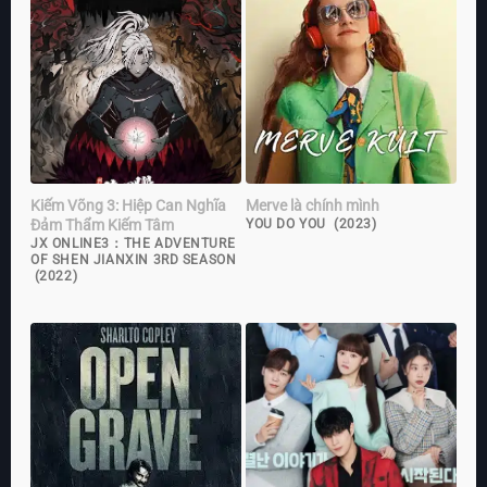
Kiếm Võng 3: Hiệp Can Nghĩa
Merve là chính mình
Đảm Thẩm Kiếm Tâm
YOU DO YOU (2023)
JX ONLINE3：THE ADVENTURE
OF SHEN JIANXIN 3RD SEASON
(2022)