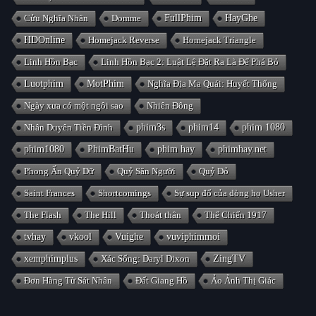
Cửu Nghĩa Nhân
Domme
FullPhim
HayGhe
HDOnline
Homejack Reverse
Homejack Triangle
Linh Hồn Bạc
Linh Hồn Bạc 2: Luật Lệ Đặt Ra Là Để Phá Bỏ
Luotphim
MotPhim
Nghĩa Địa Ma Quái: Huyết Thống
Ngày xưa có một ngôi sao
Nhiên Đông
Nhân Duyên Tiền Đình
phim3s
phim14
phim 1080
phim1080
PhimBatHu
phim hay
phimhay.net
Phong Ấn Quỷ Dữ
Quỷ Săn Người
Quỷ Đỏ
Saint Frances
Shortcomings
Sự sụp đổ của dòng họ Usher
The Flash
The Hill
Thoát thân
Thế Chiến 1917
tvhay
vkool
Vuighe
vuviphimmoi
xemphimplus
Xác Sống: Daryl Dixon
ZingTV
Đơn Hàng Từ Sát Nhân
Đất Giang Hồ
Ảo Ảnh Thị Giác