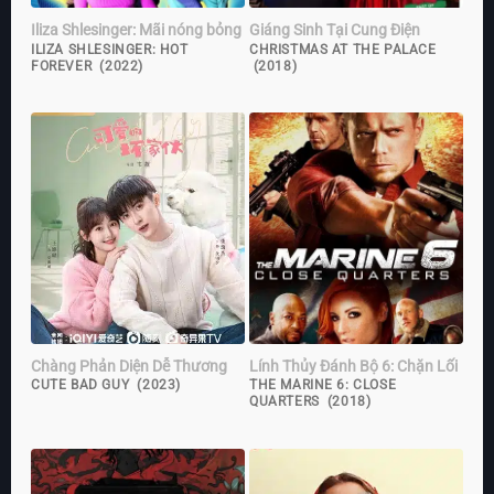
Iliza Shlesinger: Mãi nóng bỏng
Giáng Sinh Tại Cung Điện
ILIZA SHLESINGER: HOT
CHRISTMAS AT THE PALACE
FOREVER (2022)
(2018)
Chàng Phản Diện Dễ Thương
Lính Thủy Đánh Bộ 6: Chặn Lối
CUTE BAD GUY (2023)
THE MARINE 6: CLOSE
QUARTERS (2018)