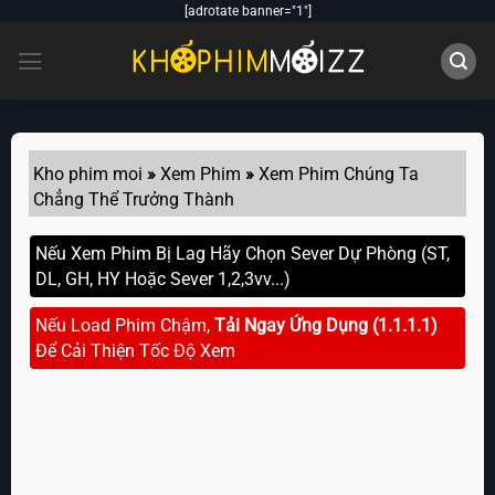
Skip
[adrotate banner="1"]
to
content
Kho phim moi
»
Xem Phim
»
Xem Phim Chúng Ta
Chẳng Thể Trưởng Thành
Nếu Xem Phim Bị Lag Hãy Chọn Sever Dự Phòng (ST,
DL, GH, HY Hoặc Sever 1,2,3vv...)
Nếu Load Phim Chậm,
Tải Ngay Ứng Dụng (1.1.1.1)
Để Cải Thiện Tốc Độ Xem