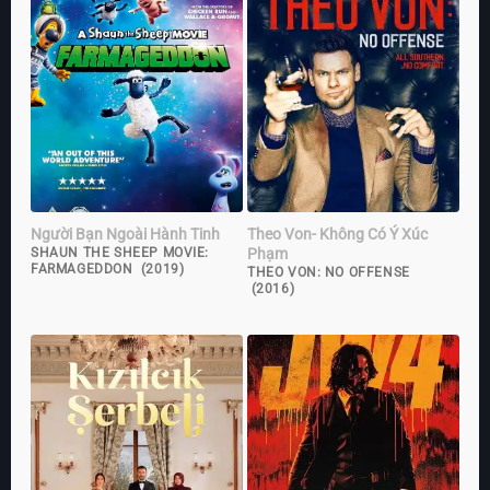
Người Bạn Ngoài Hành Tinh
Theo Von- Không Có Ý Xúc
Phạm
SHAUN THE SHEEP MOVIE:
FARMAGEDDON (2019)
THEO VON: NO OFFENSE
(2016)