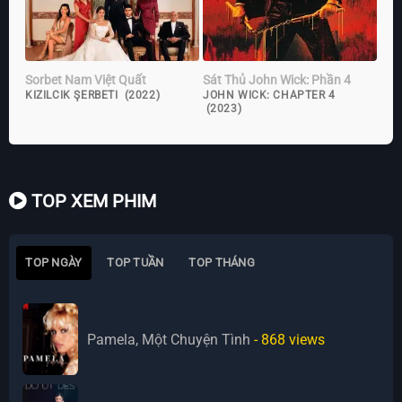
Sorbet Nam Việt Quất
Sát Thủ John Wick: Phần 4
KIZILCIK ŞERBETI (2022)
JOHN WICK: CHAPTER 4
(2023)
TOP XEM PHIM
TOP NGÀY
TOP TUẦN
TOP THÁNG
Pamela, Một Chuyện Tình
- 868
views