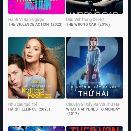
Hành Vi Bạo Ngược
Dấu Vết Trong Xe Hơi
THE VIOLENCE ACTION (2022)
THE WRONG CAR (2016)
Nhu cầu tuổi trẻ
Chuyện Gì Xảy Ra Với Thứ Hai
HARD FEELINGS (2023)
WHAT HAPPENED TO MONDAY
(2017)