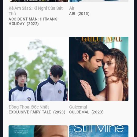
Kẻ Ám Sát 2: Kì Nghỉ Của Sát
Air
Thủ
AIR (2015)
ACCIDENT MAN: HITMANS
HOLIDAY (2022)
Đồng Thoại Độc Nhất
Gulcemal
EXCLUSIVE FAIRY TALE (2023)
GULCEMAL (2023)