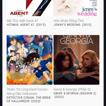
Sát Thủ: Mật Danh 47
Hôn Nhân Đồng Tính
HITMAN: AGENT 47 (2015)
JENNY'S WEDDING (2015)
Thám Tử Lừng Danh Conan:
Ginny & Georgia (Phần 2)
Nàng Dâu Halloween
GINNY & GEORGIA (SEASON 2)
(2023)
DETECTIVE CONAN: THE BRIDE
OF HALLOWEEN (2022)