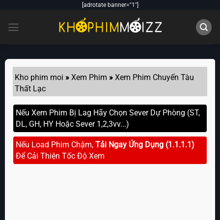
Skip
[adrotate banner="1"]
to
content
Kho phim moi
»
Xem Phim
»
Xem Phim Chuyến Tàu
Thất Lạc
Nếu Xem Phim Bị Lag Hãy Chọn Sever Dự Phòng (ST,
DL, GH, HY Hoặc Sever 1,2,3vv...)
Nếu Load Phim Chậm,
Tải Ngay Ứng Dụng (1.1.1.1)
Để Cải Thiện Tốc Độ Xem