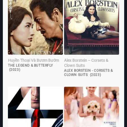
Huyền Thoại Và Bươm Bướm
Alex Borstein – Corsets &
Clown Suits
THE LEGEND & BUTTERFLY
(2023)
ALEX BORSTEIN - CORSETS &
CLOWN SUITS (2023)