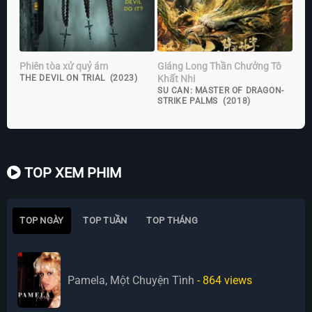
Phiên tòa xử quỷ ám
Giáng Long Thần Chưởng Tô
Khất Nhi
THE DEVIL ON TRIAL (2023)
SU CAN: MASTER OF DRAGON-
STRIKE PALMS (2018)
TOP XEM PHIM
TOP NGÀY
TOP TUẦN
TOP THÁNG
Pamela, Một Chuyện Tình
- 864
views