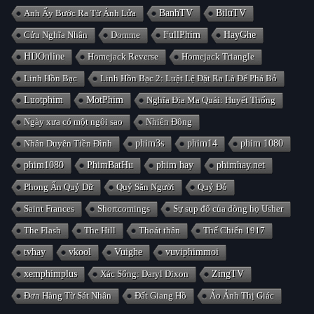
Anh Ấy Bước Ra Từ Ánh Lửa
BanhTV
BiluTV
Cửu Nghĩa Nhân
Domme
FullPhim
HayGhe
HDOnline
Homejack Reverse
Homejack Triangle
Linh Hồn Bạc
Linh Hồn Bạc 2: Luật Lệ Đặt Ra Là Để Phá Bỏ
Luotphim
MotPhim
Nghĩa Địa Ma Quái: Huyết Thống
Ngày xưa có một ngôi sao
Nhiên Đông
Nhân Duyên Tiền Đình
phim3s
phim14
phim 1080
phim1080
PhimBatHu
phim hay
phimhay.net
Phong Ấn Quỷ Dữ
Quỷ Săn Người
Quỷ Đỏ
Saint Frances
Shortcomings
Sự sụp đổ của dòng họ Usher
The Flash
The Hill
Thoát thân
Thế Chiến 1917
tvhay
vkool
Vuighe
vuviphimmoi
xemphimplus
Xác Sống: Daryl Dixon
ZingTV
Đơn Hàng Từ Sát Nhân
Đất Giang Hồ
Ảo Ảnh Thị Giác