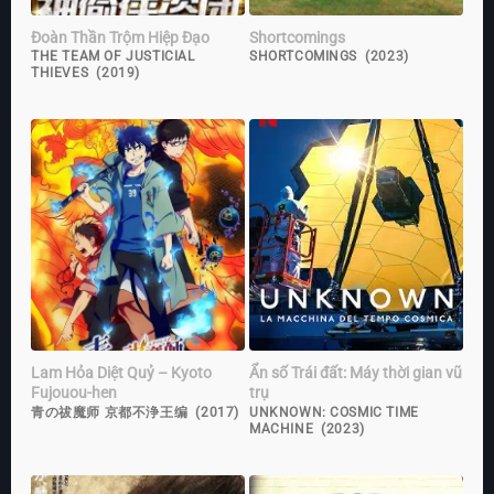
Đoàn Thần Trộm Hiệp Đạo
Shortcomings
THE TEAM OF JUSTICIAL
SHORTCOMINGS (2023)
THIEVES (2019)
Lam Hỏa Diệt Quỷ – Kyoto
Ẩn số Trái đất: Máy thời gian vũ
Fujouou-hen
trụ
青の祓魔师 京都不浄王编 (2017)
UNKNOWN: COSMIC TIME
MACHINE (2023)