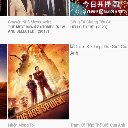
Chuyện Nhà Meyerowitz
Công Tử Chàng Tên Gì
THE MEYEROWITZ STORIES (NEW
HELLO THERE (2023)
AND SELECTED) (2017)
Nhện Mông To
Trạm Kế Tiếp: Thế Giới Của Anh