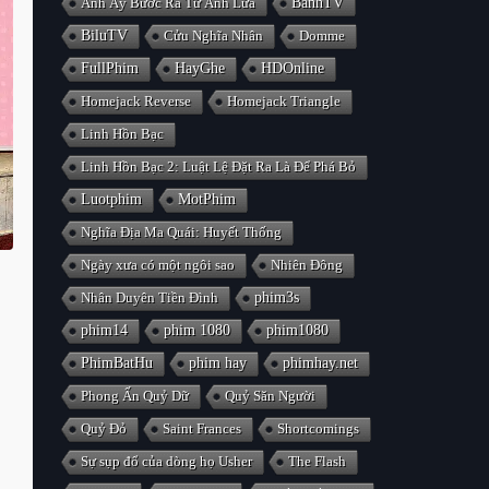
Anh Ấy Bước Ra Từ Ánh Lửa
BanhTV
BiluTV
Cửu Nghĩa Nhân
Domme
FullPhim
HayGhe
HDOnline
Homejack Reverse
Homejack Triangle
Linh Hồn Bạc
Linh Hồn Bạc 2: Luật Lệ Đặt Ra Là Để Phá Bỏ
Luotphim
MotPhim
Nghĩa Địa Ma Quái: Huyết Thống
Ngày xưa có một ngôi sao
Nhiên Đông
Nhân Duyên Tiền Đình
phim3s
phim14
phim 1080
phim1080
PhimBatHu
phim hay
phimhay.net
Phong Ấn Quỷ Dữ
Quỷ Săn Người
Quỷ Đỏ
Saint Frances
Shortcomings
Sự sụp đổ của dòng họ Usher
The Flash