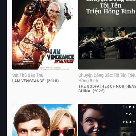
Sát Thủ Báo Thù
Chuyện Đông Bắc: Tôi Tên Triệ
Hồng Binh
I AM VENGEANCE (2018)
THE GODFATHER OF NORTHEA
CHINA (2022)