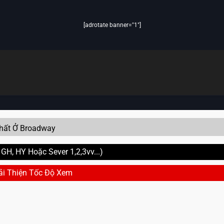
[adrotate banner="1"]
hất Ở Broadway
H, HY Hoặc Sever 1,2,3vv...)
ải Thiện Tốc Độ Xem