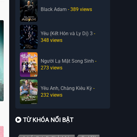
Black Adam
- 389
views
Yêu (Kết Hôn và Ly Dị) 3
-
348
views
Người Lạ Mặt Song Sinh
-
273
views
Yêu Anh, Chàng Kiêu Kỳ
-
232
views
TỪ KHÓA NỔI BẬT