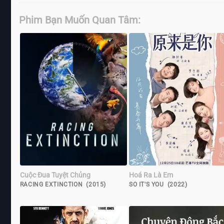
Phim Bạn Muốn Quan Tâm:
Cuộc Đua Tuyệt Chủng
Hoá Ra Là Em
RACING EXTINCTION (2015)
SO IT'S YOU (2022)