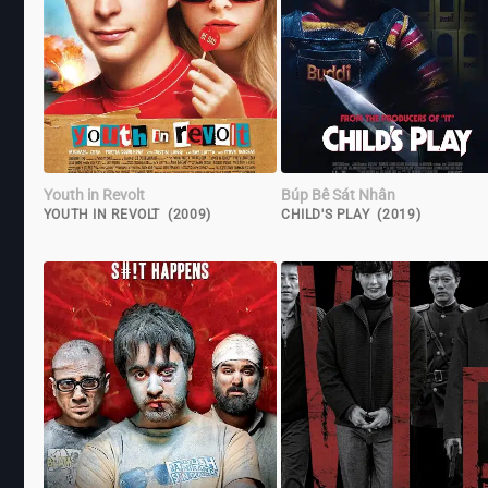
Youth in Revolt
Búp Bê Sát Nhân
YOUTH IN REVOLT (2009)
CHILD'S PLAY (2019)