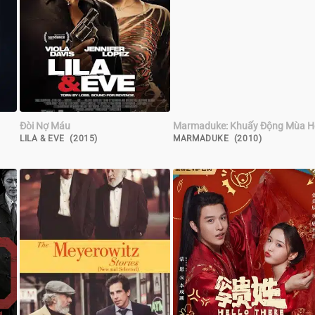
Đòi Nợ Máu
Marmaduke: Khuấy Động Mùa H
LILA & EVE (2015)
MARMADUKE (2010)