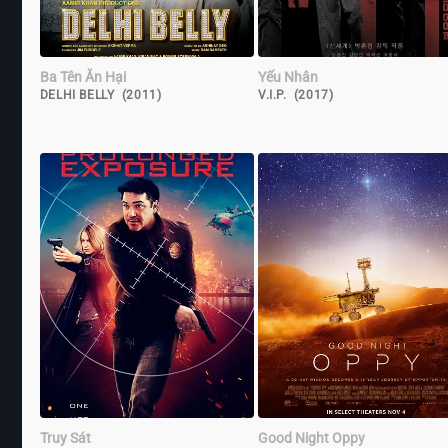
Ba Tên Ăn Hại
Yếu Nhân
DELHI BELLY (2011)
V.I.P. (2017)
Truy Sát
Good Night Oppy