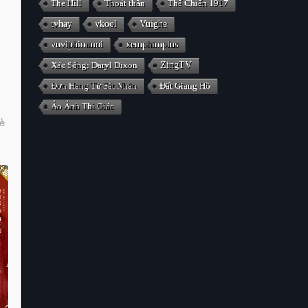
The Hill
Thoát thân
Thế Chiến 1917
tvhay
vkool
Vuighe
vuviphimmoi
xemphimplus
Xác Sống: Daryl Dixon
ZingTV
Đơn Hàng Từ Sát Nhân
Đất Giang Hồ
Ảo Ảnh Thị Giác
è