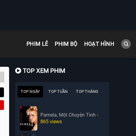
PHIM LẺ
PHIM BỘ
HOẠT HÌNH
TOP XEM PHIM
TOP NGÀY
TOP TUẦN
TOP THÁNG
Pamela, Một Chuyện Tình
-
865
views