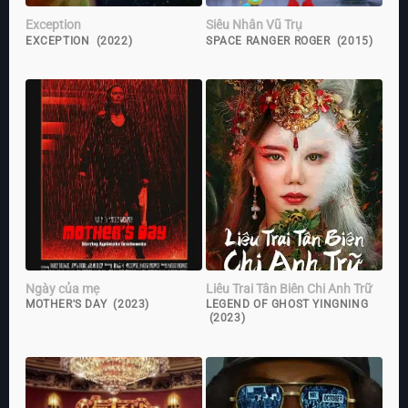
Exception
Siêu Nhân Vũ Trụ
EXCEPTION (2022)
SPACE RANGER ROGER (2015)
Ngày của mẹ
Liêu Trai Tân Biên Chi Anh Trữ
MOTHER'S DAY (2023)
LEGEND OF GHOST YINGNING
(2023)