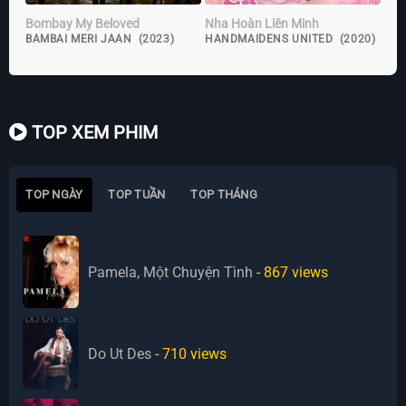
Bombay My Beloved
Nha Hoàn Liên Minh
BAMBAI MERI JAAN (2023)
HANDMAIDENS UNITED (2020)
TOP XEM PHIM
TOP NGÀY
TOP TUẦN
TOP THÁNG
Pamela, Một Chuyện Tình
- 867
views
Do Ut Des
- 710
views