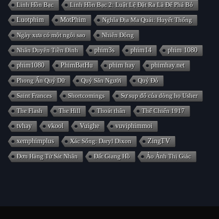
Linh Hồn Bạc
Linh Hồn Bạc 2: Luật Lệ Đặt Ra Là Để Phá Bỏ
Luotphim
MotPhim
Nghĩa Địa Ma Quái: Huyết Thống
Ngày xưa có một ngôi sao
Nhiên Đông
Nhân Duyên Tiền Đình
phim3s
phim14
phim 1080
phim1080
PhimBatHu
phim hay
phimhay.net
Phong Ấn Quỷ Dữ
Quỷ Săn Người
Quỷ Đỏ
Saint Frances
Shortcomings
Sự sụp đổ của dòng họ Usher
The Flash
The Hill
Thoát thân
Thế Chiến 1917
tvhay
vkool
Vuighe
vuviphimmoi
xemphimplus
Xác Sống: Daryl Dixon
ZingTV
Đơn Hàng Từ Sát Nhân
Đất Giang Hồ
Ảo Ảnh Thị Giác