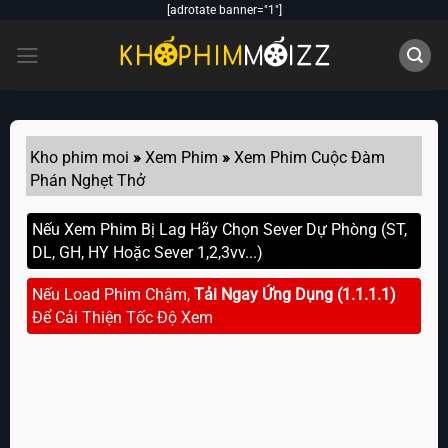
Skip
[adrotate banner="1"]
to
content
Kho phim moi
»
Xem Phim
»
Xem Phim Cuộc Đàm
Phán Nghẹt Thở
Nếu Xem Phim Bị Lag Hãy Chọn Sever Dự Phòng (ST,
DL, GH, HY Hoặc Sever 1,2,3vv...)
Nếu Load Phim Chậm,
Tải Ngay Ứng Dụng (1.1.1.1)
Để Cải Thiện Tốc Độ Xem