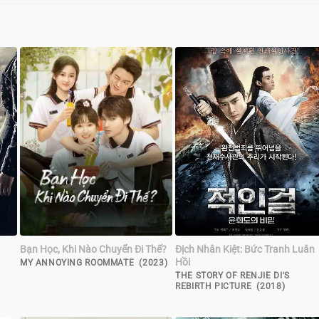
Bạn Học, Khi Nào Chuyển Đi Thế?
Địch Nhân Kiệt: Bức Tranh Luân
Hồi
MY ANNOYING ROOMMATE (2023)
THE STORY OF RENJIE DI'S
REBIRTH PICTURE (2018)