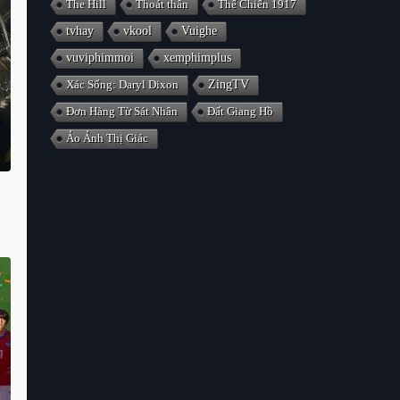
The Hill
Thoát thân
Thế Chiến 1917
tvhay
vkool
Vuighe
vuviphimmoi
xemphimplus
Xác Sống: Daryl Dixon
ZingTV
Đơn Hàng Từ Sát Nhân
Đất Giang Hồ
Ảo Ảnh Thị Giác