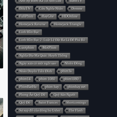
Anh Ấy Bước Ra Từ Ánh Lửa
BanhTV
BiluTV
Cửu Nghĩa Nhân
Domme
FullPhim
HayGhe
HDOnline
Homejack Reverse
Homejack Triangle
Linh Hồn Bạc
Linh Hồn Bạc 2: Luật Lệ Đặt Ra Là Để Phá Bỏ
Luotphim
MotPhim
Nghĩa Địa Ma Quái: Huyết Thống
Ngày xưa có một ngôi sao
Nhiên Đông
Nhân Duyên Tiền Đình
phim3s
phim14
phim 1080
phim1080
PhimBatHu
phim hay
phimhay.net
Phong Ấn Quỷ Dữ
Quỷ Săn Người
Quỷ Đỏ
Saint Frances
Shortcomings
Sự sụp đổ của dòng họ Usher
The Flash