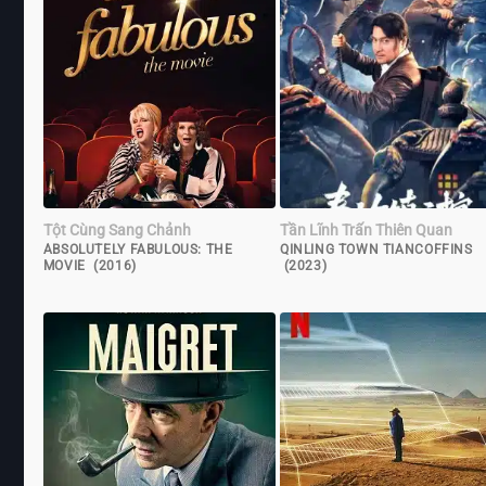
Tột Cùng Sang Chảnh
Tần Lĩnh Trấn Thiên Quan
ABSOLUTELY FABULOUS: THE
QINLING TOWN TIANCOFFINS
MOVIE (2016)
(2023)