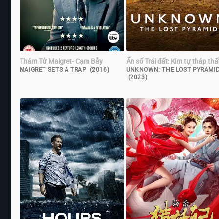
Thám Tử Maigret- Cạm Bẫy
Ẩn số Trái đất: Kim tự tháp thấ
MAIGRET SETS A TRAP (2016)
UNKNOWN: THE LOST PYRAMI
(2023)