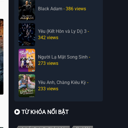
Black Adam
- 386
views
Yêu (Kết Hôn và Ly Dị) 3
-
342
views
Người Lạ Mặt Song Sinh
-
273
views
Yêu Anh, Chàng Kiêu Kỳ
-
233
views
TỪ KHÓA NỔI BẬT