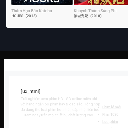
Thảm Họa Bão Katrina
Khuynh Thành Sủng Phi
HOURS (2013)
倾城宠妃 (2018)