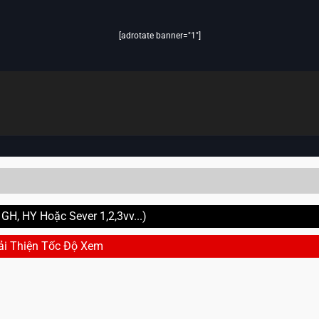
[adrotate banner="1"]
H, HY Hoặc Sever 1,2,3vv...)
ải Thiện Tốc Độ Xem