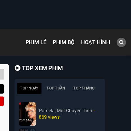
PHIM LẺ
PHIM BỘ
HOẠT HÌNH
TOP XEM PHIM
TOP NGÀY
TOP TUẦN
TOP THÁNG
Pamela, Một Chuyện Tình
-
869
views