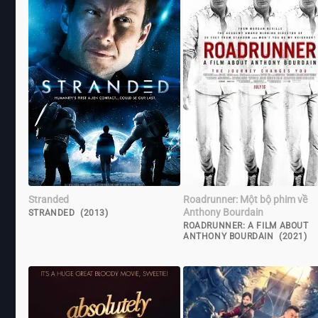
Stranded
Roadrunner: Một bộ phim về
Anthony Bourdain
STRANDED (2013)
ROADRUNNER: A FILM ABOUT
ANTHONY BOURDAIN (2021)