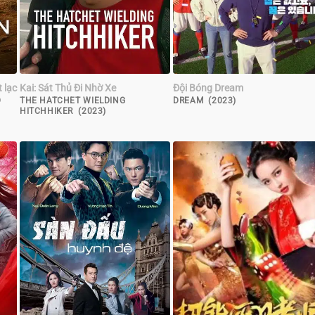
t lạc
Kai: Sát Thủ Đi Nhờ Xe
Đội Bóng Dream
D
THE HATCHET WIELDING
DREAM (2023)
HITCHHIKER (2023)