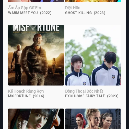
Ấm Áp Gặp Gỡ Em
Diệt Hồn
WARM MEET YOU (2022)
GHOST KILLING (2023)
Kế Hoạch Rùng Rợn
Đồng Thoại Độc Nhất
MISFORTUNE (2016)
EXCLUSIVE FAIRY TALE (2023)