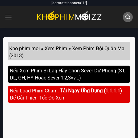
Skip
[adrotate banner="1"]
to
content
Kho phim moi
»
Xem Phim
»
Xem Phim Đội Quân Ma
(2013)
Nếu Xem Phim Bị Lag Hãy Chọn Sever Dự Phòng (ST,
DL, GH, HY Hoặc Sever 1,2,3vv...)
Nếu Load Phim Chậm,
Tải Ngay Ứng Dụng (1.1.1.1)
Để Cải Thiện Tốc Độ Xem