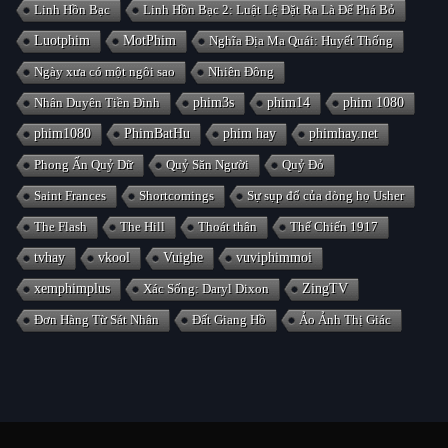
Linh Hồn Bạc
Linh Hồn Bạc 2: Luật Lệ Đặt Ra Là Để Phá Bỏ
Luotphim
MotPhim
Nghĩa Địa Ma Quái: Huyết Thống
Ngày xưa có một ngôi sao
Nhiên Đông
Nhân Duyên Tiền Đình
phim3s
phim14
phim 1080
phim1080
PhimBatHu
phim hay
phimhay.net
Phong Ấn Quỷ Dữ
Quỷ Săn Người
Quỷ Đỏ
Saint Frances
Shortcomings
Sự sụp đổ của dòng họ Usher
The Flash
The Hill
Thoát thân
Thế Chiến 1917
tvhay
vkool
Vuighe
vuviphimmoi
xemphimplus
Xác Sống: Daryl Dixon
ZingTV
Đơn Hàng Từ Sát Nhân
Đất Giang Hồ
Ảo Ảnh Thị Giác