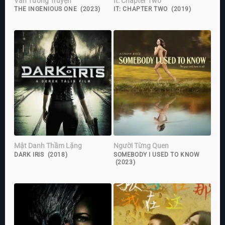
Vân Tương Truyện
It: Chapter Two
THE INGENIOUS ONE (2023)
IT: CHAPTER TWO (2019)
Mật Danh Thầm Lặng
Người Từng Quen
DARK IRIS (2018)
SOMEBODY I USED TO KNOW
(2023)