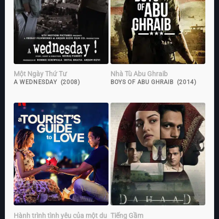
Một Ngày Thứ Tư
Nhà Tù Abu Ghraib
A WEDNESDAY (2008)
BOYS OF ABU GHRAIB (2014)
Hành trình tình yêu của một du
Tiếng Gầm