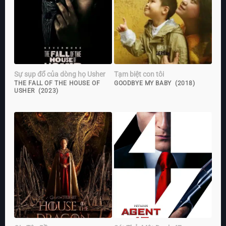
Sự sụp đổ của dòng họ Usher
Tạm biệt con tôi
THE FALL OF THE HOUSE OF
GOODBYE MY BABY (2018)
USHER (2023)