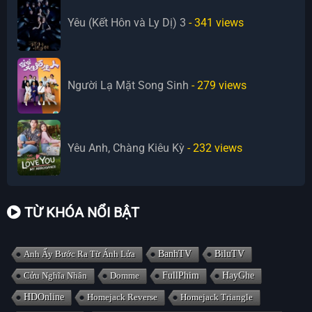
Yêu (Kết Hôn và Ly Dị) 3
- 341
views
Người Lạ Mặt Song Sinh
- 279
views
Yêu Anh, Chàng Kiêu Kỳ
- 232
views
TỪ KHÓA NỔI BẬT
Anh Ấy Bước Ra Từ Ánh Lửa
BanhTV
BiluTV
Cửu Nghĩa Nhân
Domme
FullPhim
HayGhe
HDOnline
Homejack Reverse
Homejack Triangle