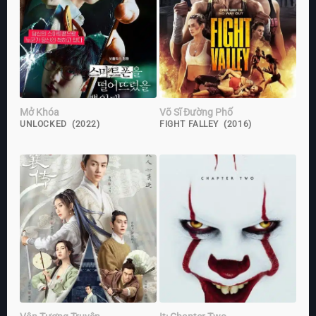
Mở Khóa
Võ Sĩ Đường Phố
UNLOCKED (2022)
FIGHT FALLEY (2016)