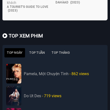
khách
DAHAAD (2023)
A TOURIST'S GUIDE TO LOVE
(2023)
TOP XEM PHIM
TOP NGÀY
TOP TUẦN
TOP THÁNG
Pamela, Một Chuyện Tình
- 862
views
Do Ut Des
- 719
views