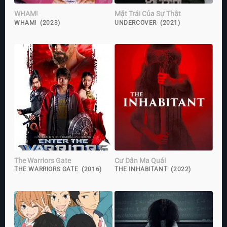
WHAM!
Mặt Trái Của Sự Thật
WHAM! (2023)
UNDERCOVER (2021)
The Warriors Gate
Cư Dân Ma Quái
THE WARRIORS GATE (2016)
THE INHABITANT (2022)