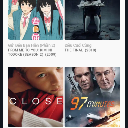
Gửi Đến Bạn Hiền (Phần 2)
Điều Cuối Cùng
FROM ME TO YOU: KIMI NI
THE FINAL (2010)
TODOKE (SEASON 2) (2009)