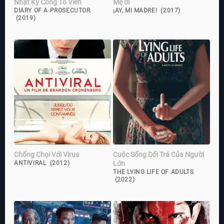
Nhật Ký Công Tố Viên
Mẹ ơi
DIARY OF A PROSECUTOR
¡AY, MI MADRE! (2017)
(2019)
Chống Chọi Với Virus
Cuộc Sống Dối Trá Của Người
Lớn
ANTIVIRAL (2012)
THE LYING LIFE OF ADULTS
(2022)