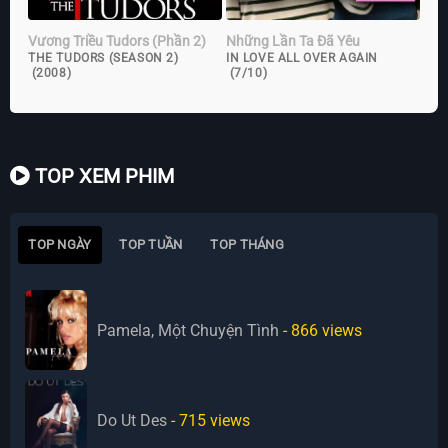
Vương Triều Tudors (Phần 2)
Những Lần Ta Đã Yêu
THE TUDORS (SEASON 2)
IN LOVE ALL OVER AGAIN
(2008)
(7/10)
TOP XEM PHIM
TOP NGÀY
TOP TUẦN
TOP THÁNG
Pamela, Một Chuyện Tình
- 866
views
Do Ut Des
- 715
views