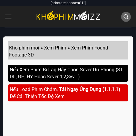
Skip
[adrotate banner="1"]
to
content
Kho phim moi
»
Xem Phim
»
Xem Phim Found
Footage 3D
Nếu Xem Phim Bị Lag Hãy Chọn Sever Dự Phòng (ST,
DL, GH, HY Hoặc Sever 1,2,3vv...)
Nếu Load Phim Chậm,
Tải Ngay Ứng Dụng (1.1.1.1)
Để Cải Thiện Tốc Độ Xem