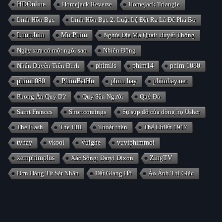
HDOnline
Homejack Reverse
Homejack Triangle
Linh Hồn Bạc
Linh Hồn Bạc 2: Luật Lệ Đặt Ra Là Để Phá Bỏ
Luotphim
MotPhim
Nghĩa Địa Ma Quái: Huyết Thống
Ngày xưa có một ngôi sao
Nhiên Đông
Nhân Duyên Tiền Đình
phim3s
phim14
phim 1080
phim1080
PhimBatHu
phim hay
phimhay.net
Phong Ấn Quỷ Dữ
Quỷ Săn Người
Quỷ Đỏ
Saint Frances
Shortcomings
Sự sụp đổ của dòng họ Usher
The Flash
The Hill
Thoát thân
Thế Chiến 1917
tvhay
vkool
Vuighe
vuviphimmoi
xemphimplus
Xác Sống: Daryl Dixon
ZingTV
Đơn Hàng Từ Sát Nhân
Đất Giang Hồ
Ảo Ảnh Thị Giác