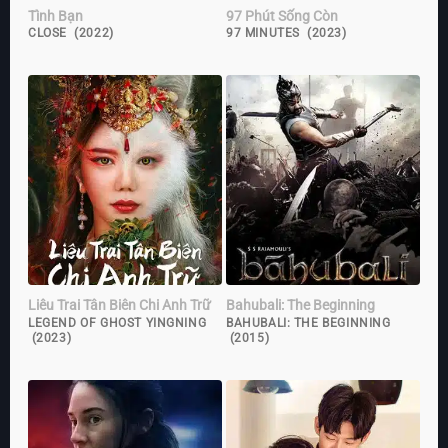
Tình Bạn
97 Phút Sống Còn
CLOSE (2022)
97 MINUTES (2023)
Liêu Trai Tân Biên Chi Anh Trữ
Bahubali: The Beginning
LEGEND OF GHOST YINGNING
BAHUBALI: THE BEGINNING
(2023)
(2015)