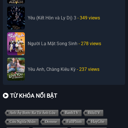
Yêu (Kết Hôn và Ly Dị) 3
- 349
views
Người Lạ Mặt Song Sinh
- 278
views
Yêu Anh, Chàng Kiêu Kỳ
- 237
views
TỪ KHÓA NỔI BẬT
Anh Ấy Bước Ra Từ Ánh Lửa
BanhTV
BiluTV
Cửu Nghĩa Nhân
Domme
FullPhim
HayGhe