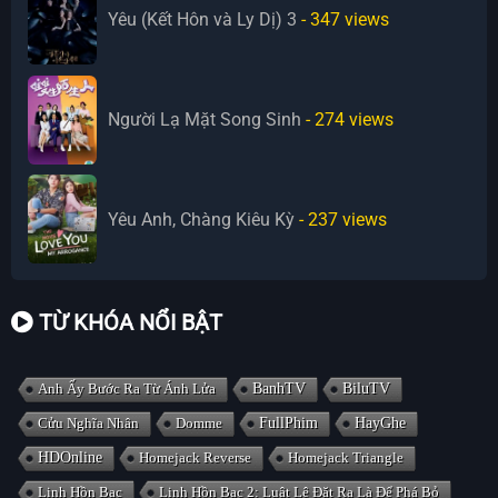
Yêu (Kết Hôn và Ly Dị) 3
- 347
views
Người Lạ Mặt Song Sinh
- 274
views
Yêu Anh, Chàng Kiêu Kỳ
- 237
views
TỪ KHÓA NỔI BẬT
Anh Ấy Bước Ra Từ Ánh Lửa
BanhTV
BiluTV
Cửu Nghĩa Nhân
Domme
FullPhim
HayGhe
HDOnline
Homejack Reverse
Homejack Triangle
Linh Hồn Bạc
Linh Hồn Bạc 2: Luật Lệ Đặt Ra Là Để Phá Bỏ