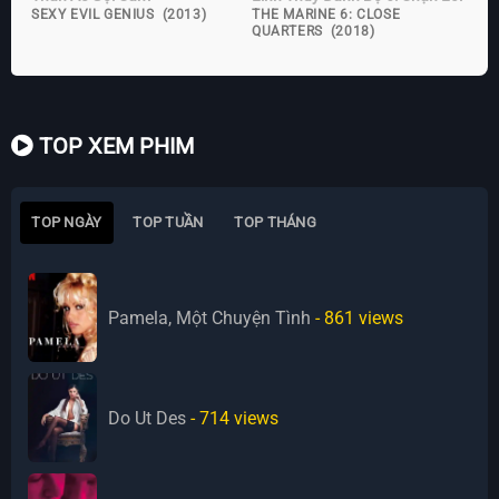
SEXY EVIL GENIUS (2013)
THE MARINE 6: CLOSE
QUARTERS (2018)
TOP XEM PHIM
TOP NGÀY
TOP TUẦN
TOP THÁNG
Pamela, Một Chuyện Tình
- 861
views
Do Ut Des
- 714
views