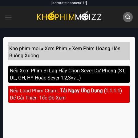
Skip
[adrotate banner="1"]
to
content
Kho phim moi
»
Xem Phim
»
Xem Phim Hoàng Hôn
Buông Xuống
Nếu Xem Phim Bị Lag Hãy Chọn Sever Dự Phòng (ST,
DL, GH, HY Hoặc Sever 1,2,3vv...)
Nếu Load Phim Chậm,
Tải Ngay Ứng Dụng (1.1.1.1)
Để Cải Thiện Tốc Độ Xem