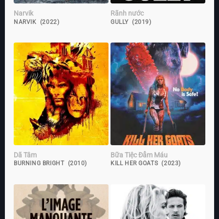
Narvik
Rãnh nước
NARVIK (2022)
GULLY (2019)
Dã Tâm
Bữa Tiệc Đẫm Máu
BURNING BRIGHT (2010)
KILL HER GOATS (2023)