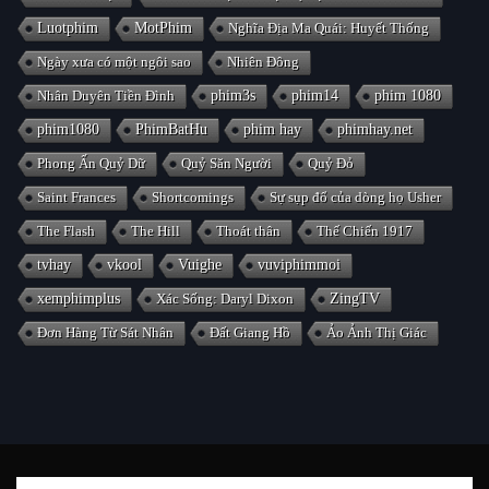
Luotphim
MotPhim
Nghĩa Địa Ma Quái: Huyết Thống
Ngày xưa có một ngôi sao
Nhiên Đông
Nhân Duyên Tiền Đình
phim3s
phim14
phim 1080
phim1080
PhimBatHu
phim hay
phimhay.net
Phong Ấn Quỷ Dữ
Quỷ Săn Người
Quỷ Đỏ
Saint Frances
Shortcomings
Sự sụp đổ của dòng họ Usher
The Flash
The Hill
Thoát thân
Thế Chiến 1917
tvhay
vkool
Vuighe
vuviphimmoi
xemphimplus
Xác Sống: Daryl Dixon
ZingTV
Đơn Hàng Từ Sát Nhân
Đất Giang Hồ
Ảo Ảnh Thị Giác