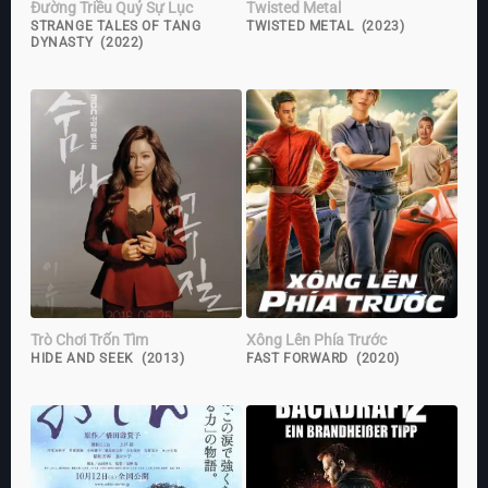
Đường Triều Quỷ Sự Lục
Twisted Metal
STRANGE TALES OF TANG
TWISTED METAL (2023)
DYNASTY (2022)
Trò Chơi Trốn Tìm
Xông Lên Phía Trước
HIDE AND SEEK (2013)
FAST FORWARD (2020)