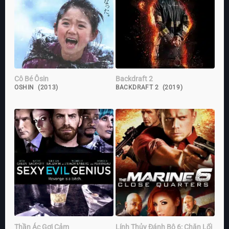
Cô Bé Ôsin
Backdraft 2
OSHIN (2013)
BACKDRAFT 2 (2019)
Thần Ác Gợi Cảm
Lính Thủy Đánh Bộ 6: Chặn Lối