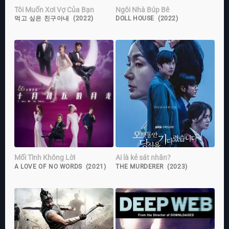
Tôi Muốn Xơi Vợ Của Bạn
Ngôi Nhà Búp Bê
먹고 싶은 친구아내 (2022)
DOLL HOUSE (2022)
Mối Tình Không Lời
Ai là kẻ sát nhân?
A LOVE OF NO WORDS (2021)
THE MURDERER (2023)