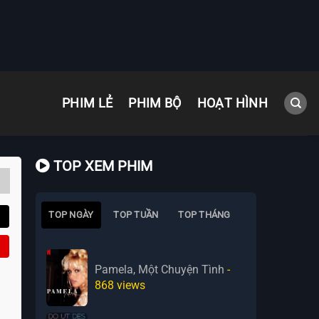
PHIM LẺ
PHIM BỘ
HOẠT HÌNH
TOP XEM PHIM
TOP NGÀY
TOP TUẦN
TOP THÁNG
Pamela, Một Chuyện Tình
-
868
views