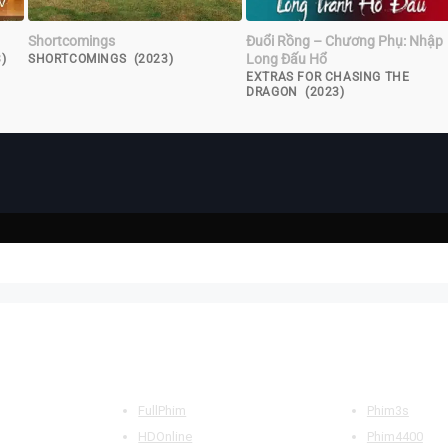
Shortcomings
Đuổi Rồng – Chương Phụ: Nhập
Long Đấu Hổ
)
SHORTCOMINGS (2023)
EXTRAS FOR CHASING THE
DRAGON (2023)