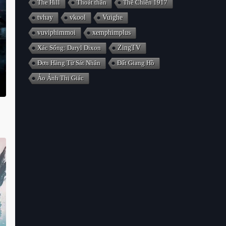
The Hill
Thoát thân
Thế Chiến 1917
tvhay
vkool
Vuighe
vuviphimmoi
xemphimplus
Xác Sống: Daryl Dixon
ZingTV
Đơn Hàng Từ Sát Nhân
Đất Giang Hồ
Ảo Ảnh Thị Giác