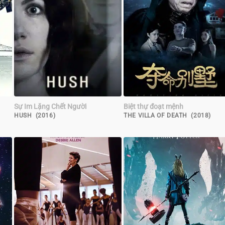
Sự Im Lặng Chết Người
Biệt thự đoạt mệnh
HUSH (2016)
THE VILLA OF DEATH (2018)