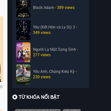
Black Adam
- 389
views
Yêu (Kết Hôn và Ly Dị) 3
-
349
views
Người Lạ Mặt Song Sinh
-
277
views
Yêu Anh, Chàng Kiêu Kỳ
-
230
views
ệt
TỪ KHÓA NỔI BẬT