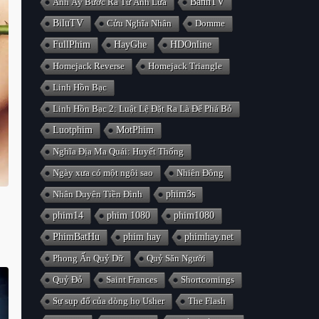
Anh Ấy Bước Ra Từ Ánh Lửa
BanhTV
BiluTV
Cửu Nghĩa Nhân
Domme
FullPhim
HayGhe
HDOnline
Homejack Reverse
Homejack Triangle
Linh Hồn Bạc
Linh Hồn Bạc 2: Luật Lệ Đặt Ra Là Để Phá Bỏ
Luotphim
MotPhim
Nghĩa Địa Ma Quái: Huyết Thống
Ngày xưa có một ngôi sao
Nhiên Đông
Nhân Duyên Tiền Đình
phim3s
phim14
phim 1080
phim1080
PhimBatHu
phim hay
phimhay.net
Phong Ấn Quỷ Dữ
Quỷ Săn Người
Quỷ Đỏ
Saint Frances
Shortcomings
Sự sụp đổ của dòng họ Usher
The Flash