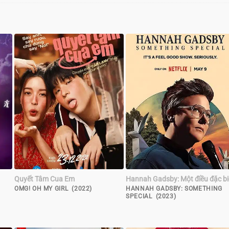
Quyết Tâm Cua Em
Hannah Gadsby: Một điều đặc bi
OMG! OH MY GIRL (2022)
HANNAH GADSBY: SOMETHING
SPECIAL (2023)