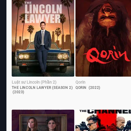
Luật sư Lincoln (Phần 2)
Qorin
THE LINCOLN LAWYER (SEASON 2)
QORIN (2022)
(2023)