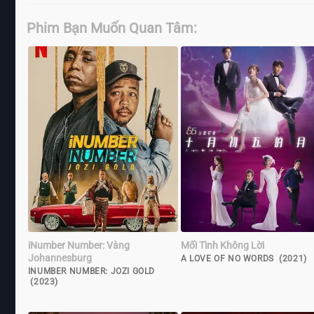
Phim Bạn Muốn Quan Tâm:
iNumber Number: Vàng
Mối Tình Không Lời
Johannesburg
A LOVE OF NO WORDS (2021)
INUMBER NUMBER: JOZI GOLD
(2023)