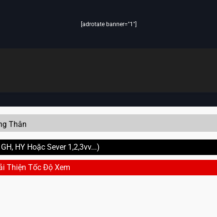
[adrotate banner="1"]
ng Thân
H, HY Hoặc Sever 1,2,3vv...)
ải Thiện Tốc Độ Xem