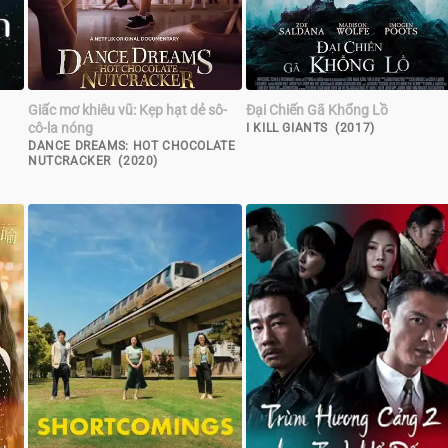
Giấc mơ khiêu vũ: Kẹp hạt dẻ sô-
Đại Chiến Gã Khổng Lồ
cô-la nóng
I KILL GIANTS (2017)
DANCE DREAMS: HOT CHOCOLATE
NUTCRACKER (2020)