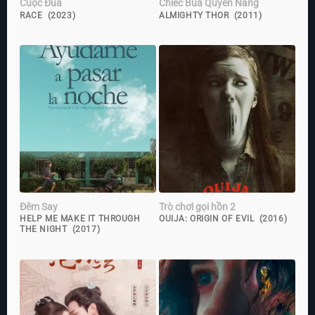
Cuộc Đua
Chiếc Búa Quyền Năng
RACE (2023)
ALMIGHTY THOR (2011)
Đêm Say
Trò chơi gọi hồn 2
HELP ME MAKE IT THROUGH
OUIJA: ORIGIN OF EVIL (2016)
THE NIGHT (2017)