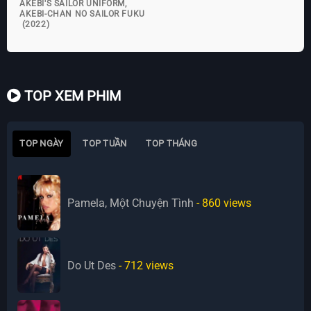
AKEBI'S SAILOR UNIFORM,
AKEBI-CHAN NO SAILOR FUKU
(2022)
TOP XEM PHIM
TOP NGÀY
TOP TUẦN
TOP THÁNG
Pamela, Một Chuyện Tình
- 860
views
Do Ut Des
- 712
views