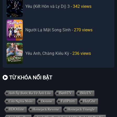
Yêu (Kết Hôn và Ly Dị) 3
- 342
views
Người Lạ Mặt Song Sinh
- 270
views
Yêu Anh, Chàng Kiêu Kỳ
- 236
views
TỪ KHÓA NỔI BẬT
Anh Ấy Bước Ra Từ Ánh Lửa
BanhTV
BiluTV
Cửu Nghĩa Nhân
Domme
FullPhim
HayGhe
HDOnline
Homejack Reverse
Homejack Triangle