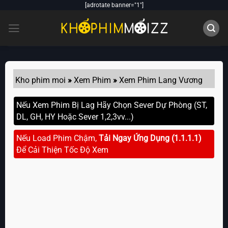
Skip
[adrotate banner="1"]
to
content
Kho phim moi
»
Xem Phim
»
Xem Phim Lang Vương
Nếu Xem Phim Bị Lag Hãy Chọn Sever Dự Phòng (ST,
DL, GH, HY Hoặc Sever 1,2,3vv...)
Nếu Load Phim Chậm,
Tải Ngay Ứng Dụng (1.1.1.1)
Để Cải Thiện Tốc Độ Xem