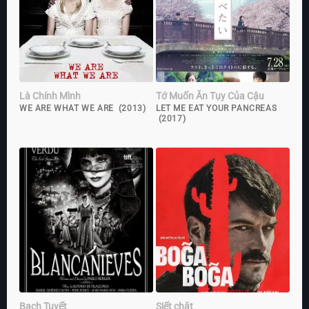
Là Chính Mình
Tớ Muốn Ăn Tụy Của Cậu
WE ARE WHAT WE ARE (2013)
LET ME EAT YOUR PANCREAS
(2017)
Bạch Tuyết
Siết chặt