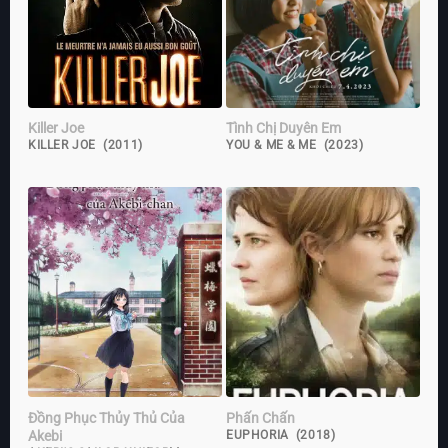
Killer Joe
Tình Chị Duyên Em
KILLER JOE (2011)
YOU & ME & ME (2023)
Đồng Phục Thủy Thủ Của
Phấn Chấn
Akebi
EUPHORIA (2018)