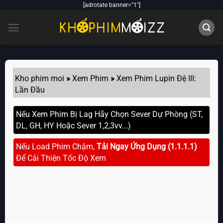
Skip
[adrotate banner="1"]
to
content
Kho phim moi
»
Xem Phim
»
Xem Phim Lupin Đệ III:
Lần Đầu
Nếu Xem Phim Bị Lag Hãy Chọn Sever Dự Phòng (ST,
DL, GH, HY Hoặc Sever 1,2,3vv...)
Nếu Load Phim Chậm,
Tải Ngay Ứng Dụng (1.1.1.1)
Để Cải Thiện Tốc Độ Xem