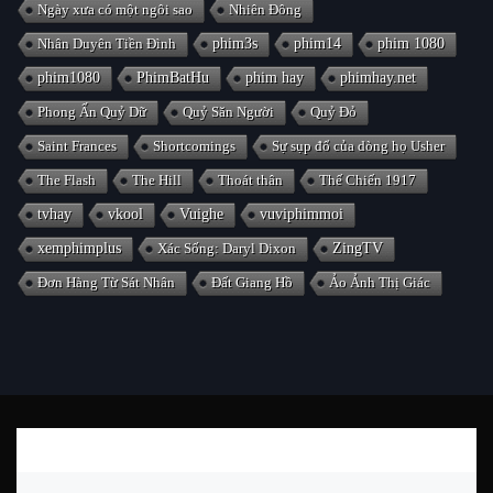
Ngày xưa có một ngôi sao
Nhiên Đông
Nhân Duyên Tiền Đình
phim3s
phim14
phim 1080
phim1080
PhimBatHu
phim hay
phimhay.net
Phong Ấn Quỷ Dữ
Quỷ Săn Người
Quỷ Đỏ
Saint Frances
Shortcomings
Sự sụp đổ của dòng họ Usher
The Flash
The Hill
Thoát thân
Thế Chiến 1917
tvhay
vkool
Vuighe
vuviphimmoi
xemphimplus
Xác Sống: Daryl Dixon
ZingTV
Đơn Hàng Từ Sát Nhân
Đất Giang Hồ
Ảo Ảnh Thị Giác