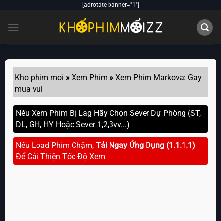
Skip
[adrotate banner="1"]
to
content
Kho phim moi
»
Xem Phim
»
Xem Phim Markova: Gay
mua vui
Nếu Xem Phim Bị Lag Hãy Chọn Sever Dự Phòng (ST,
DL, GH, HY Hoặc Sever 1,2,3vv...)
Nếu Load Phim Chậm,
Tải Ngay Ứng Dụng (1.1.1.1)
Để Cải Thiện Tốc Độ Xem