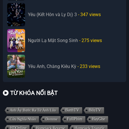
Yêu (Kết Hôn và Ly Dị) 3
- 347
views
Người Lạ Mặt Song Sinh
- 275
views
Yêu Anh, Chàng Kiêu Kỳ
- 233
views
TỪ KHÓA NỔI BẬT
Anh Ấy Bước Ra Từ Ánh Lửa
BanhTV
BiluTV
Cửu Nghĩa Nhân
Domme
FullPhim
HayGhe
HDOnline
Homejack Reverse
Homejack Triangle