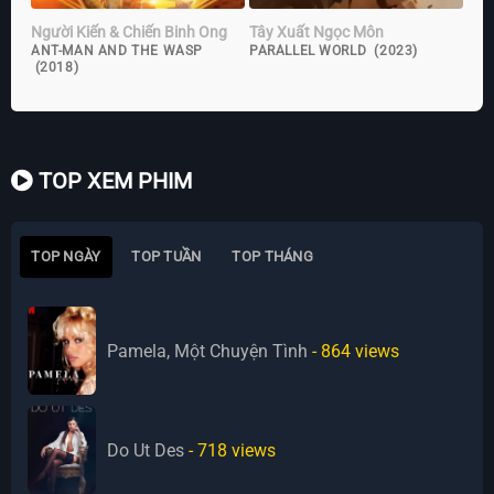
Người Kiến & Chiến Binh Ong
Tây Xuất Ngọc Môn
ANT-MAN AND THE WASP
PARALLEL WORLD (2023)
(2018)
TOP XEM PHIM
TOP NGÀY
TOP TUẦN
TOP THÁNG
Pamela, Một Chuyện Tình
- 864
views
Do Ut Des
- 718
views