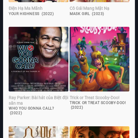
Điện Hạ Ma Mãnh
Cô Gái Mang Mặt Nạ
YOUR HIGHNESS (2022)
MASK GIRL (2023)
Ray Parker: Bài hát của Biệt đội
Trick or Treat Scooby-Doo!
săn ma
TRICK OR TREAT SCOOBY-DOO!
(2022)
WHO YOU GONNA CALL?
(2022)