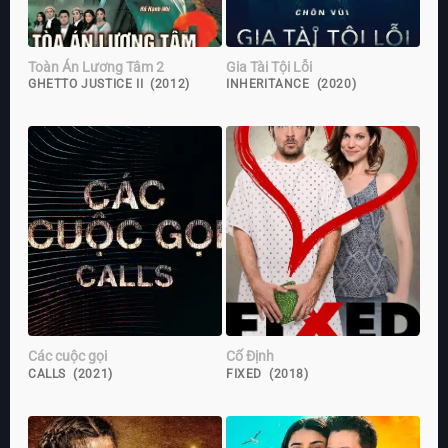
Toàn Án Lương Tâm 2
Gia Tài Tội Lỗi
GHETTO JUSTICE II (2012)
INHERITANCE (2020)
Các cuộc gọi
Cố Định
CALLS (2021)
FIXED (2018)