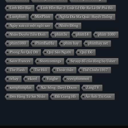
Linh Hồn Bạc
Linh Hồn Bạc 2: Luật Lệ Đặt Ra Là Để Phá Bỏ
Luotphim
MotPhim
Nghĩa Địa Ma Quái: Huyết Thống
Ngày xưa có một ngôi sao
Nhiên Đông
Nhân Duyên Tiền Đình
phim3s
phim14
phim 1080
phim1080
PhimBatHu
phim hay
phimhay.net
Phong Ấn Quỷ Dữ
Quỷ Săn Người
Quỷ Đỏ
Saint Frances
Shortcomings
Sự sụp đổ của dòng họ Usher
The Flash
The Hill
Thoát thân
Thế Chiến 1917
tvhay
vkool
Vuighe
vuviphimmoi
xemphimplus
Xác Sống: Daryl Dixon
ZingTV
Đơn Hàng Từ Sát Nhân
Đất Giang Hồ
Ảo Ảnh Thị Giác